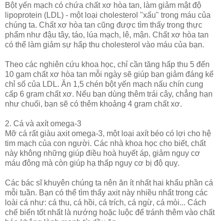
Bột yến mạch có chứa chất xơ hòa tan, làm giảm mật độ
lipoprotein (LDL) - một loại cholesterol "xấu" trong máu của
chúng ta. Chất xơ hòa tan cũng được tìm thấy trong thực
phẩm như đậu tây, táo, lúa mạch, lê, mận. Chất xơ hòa tan
có thể làm giảm sự hấp thu cholesterol vào máu của bạn.
Theo các nghiên cứu khoa học, chỉ cần tăng hấp thu 5 đến
10 gam chất xơ hòa tan mỗi ngày sẽ giúp bạn giảm đáng kể
chỉ số của LDL. Ăn 1,5 chén bột yến mạch nấu chín cung
cấp 6 gram chất xơ. Nếu bạn dùng thêm trái cây, chẳng hạn
như chuối, bạn sẽ có thêm khoảng 4 gram chất xơ.
2. Cá và axít omega-3
Mỡ cá rất giàu axit omega-3, một loại axít béo có lợi cho hệ
tim mạch của con người. Các nhà khoa học cho biết, chất
này không những giúp điều hoà huyết áp, giảm nguy cơ
máu đông mà còn giúp hạ thấp nguy cơ bị độ quỵ.
Các bác sĩ khuyên chúng ta nên ăn ít nhất hai khẩu phần cá
mỗi tuần. Bạn có thể tìm thấy axit này nhiều nhất trong các
loài cá như: cá thu, cá hồi, cá trích, cá ngừ, cá mòi... Cách
chế biến tốt nhất là nướng hoặc luộc để tránh thêm vào chất