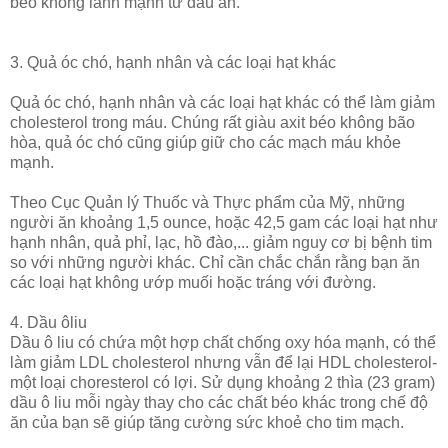
béo không lành mạnh từ dầu ăn.
3. Quả óc chó, hạnh nhân và các loại hạt khác
Quả óc chó, hạnh nhân và các loại hạt khác có thể làm giảm
cholesterol trong máu. Chúng rất giàu axit béo không bão
hòa, quả óc chó cũng giúp giữ cho các mạch máu khỏe
mạnh.
Theo Cục Quản lý Thuốc và Thực phẩm của Mỹ, những
người ăn khoảng 1,5 ounce, hoặc 42,5 gam các loại hạt như
hạnh nhân, quả phỉ, lạc, hồ đào,... giảm nguy cơ bị bệnh tim
so với những người khác. Chỉ cần chắc chắn rằng bạn ăn
các loại hạt không ướp muối hoặc tráng với đường.
4. Dầu ôliu
Dầu ô liu có chứa một hợp chất chống oxy hóa mạnh, có thể
làm giảm LDL cholesterol nhưng vẫn để lại HDL cholesterol-
một loại choresterol có lợi. Sử dụng khoảng 2 thìa (23 gram)
dầu ô liu mỗi ngày thay cho các chất béo khác trong chế độ
ăn của bạn sẽ giúp tăng cường sức khoẻ cho tim mạch.