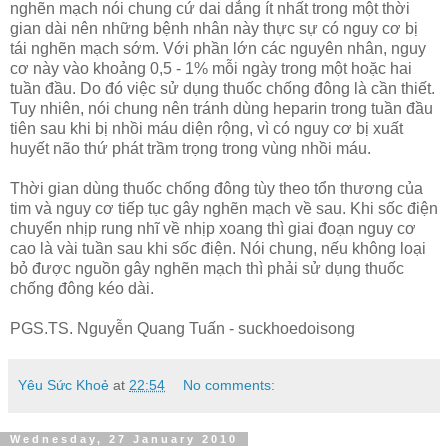
nghẽn mạch nói chung cứ dai dẳng ít nhất trong một thời
gian dài nên những bệnh nhân này thực sự có nguy cơ bị
tái nghẽn mạch sớm. Với phần lớn các nguyên nhân, nguy
cơ này vào khoảng 0,5 - 1% mỗi ngày trong một hoặc hai
tuần đầu. Do đó việc sử dụng thuốc chống đông là cần thiết.
Tuy nhiên, nói chung nên tránh dùng heparin trong tuần đầu
tiên sau khi bị nhồi máu diện rộng, vì có nguy cơ bị xuất
huyết não thứ phát trầm trọng trong vùng nhồi máu.
Thời gian dùng thuốc chống đông tùy theo tổn thương của
tim và nguy cơ tiếp tục gây nghẽn mạch về sau. Khi sốc điện
chuyển nhịp rung nhĩ về nhịp xoang thì giai đoạn nguy cơ
cao là vài tuần sau khi sốc điện. Nói chung, nếu không loại
bỏ được nguồn gây nghẽn mạch thì phải sử dụng thuốc
chống đông kéo dài.
PGS.TS. Nguyễn Quang Tuấn - suckhoedoisong
Yêu Sức Khoẻ
at
22:54
No comments:
Wednesday, 27 January 2010