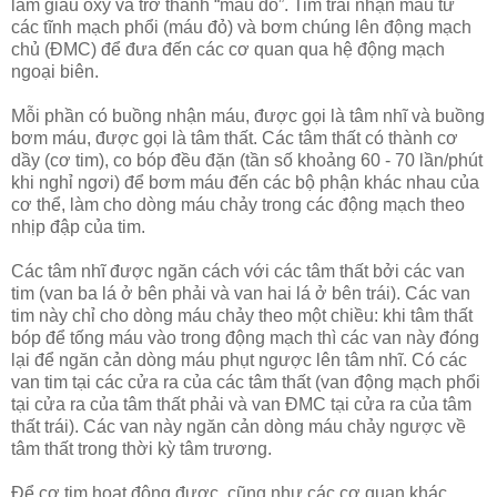
làm giàu ôxy và trở thành “máu đỏ”. Tim trái nhận máu từ
các tĩnh mạch phổi (máu đỏ) và bơm chúng lên động mạch
chủ (ĐMC) để đưa đến các cơ quan qua hệ động mạch
ngoại biên.
Mỗi phần có buồng nhận máu, được gọi là tâm nhĩ và buồng
bơm máu, được gọi là tâm thất. Các tâm thất có thành cơ
dầy (cơ tim), co bóp đều đặn (tần số khoảng 60 - 70 lần/phút
khi nghỉ ngơi) để bơm máu đến các bộ phận khác nhau của
cơ thể, làm cho dòng máu chảy trong các động mạch theo
nhịp đập của tim.
Các tâm nhĩ được ngăn cách với các tâm thất bởi các van
tim (van ba lá ở bên phải và van hai lá ở bên trái). Các van
tim này chỉ cho dòng máu chảy theo một chiều: khi tâm thất
bóp để tống máu vào trong động mạch thì các van này đóng
lại để ngăn cản dòng máu phụt ngược lên tâm nhĩ. Có các
van tim tại các cửa ra của các tâm thất (van động mạch phổi
tại cửa ra của tâm thất phải và van ĐMC tại cửa ra của tâm
thất trái). Các van này ngăn cản dòng máu chảy ngược về
tâm thất trong thời kỳ tâm trương.
Để cơ tim hoạt động được, cũng như các cơ quan khác