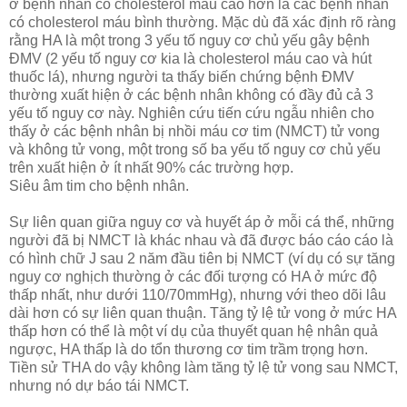
ở bệnh nhân có cholesterol máu cao hơn là các bệnh nhân
có cholesterol máu bình thường. Mặc dù đã xác định rõ ràng
rằng HA là một trong 3 yếu tố nguy cơ chủ yếu gây bệnh
ĐMV (2 yếu tố nguy cơ kia là cholesterol máu cao và hút
thuốc lá), nhưng người ta thấy biến chứng bệnh ĐMV
thường xuất hiện ở các bệnh nhân không có đầy đủ cả 3
yếu tố nguy cơ này. Nghiên cứu tiến cứu ngẫu nhiên cho
thấy ở các bệnh nhân bị nhồi máu cơ tim (NMCT) tử vong
và không tử vong, một trong số ba yếu tố nguy cơ chủ yếu
trên xuất hiện ở ít nhất 90% các trường hợp.
Siêu âm tim cho bệnh nhân.
Sự liên quan giữa nguy cơ và huyết áp ở mỗi cá thể, những
người đã bị NMCT là khác nhau và đã được báo cáo cáo là
có hình chữ J sau 2 năm đầu tiên bị NMCT (ví dụ có sự tăng
nguy cơ nghịch thường ở các đối tượng có HA ở mức độ
thấp nhất, như dưới 110/70mmHg), nhưng với theo dõi lâu
dài hơn có sự liên quan thuận. Tăng tỷ lệ tử vong ở mức HA
thấp hơn có thể là một ví dụ của thuyết quan hệ nhân quả
ngược, HA thấp là do tổn thương cơ tim trầm trọng hơn.
Tiền sử THA do vậy không làm tăng tỷ lệ tử vong sau NMCT,
nhưng nó dự báo tái NMCT.