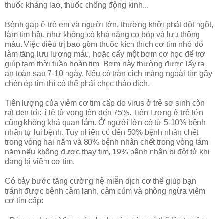
thuốc kháng lao, thuốc chống động kinh...
Bệnh gặp ở trẻ em và người lớn, thường khởi phát đột ngột,
làm tim hầu như không có khả năng co bóp và lưu thông
máu. Việc điều trị bao gồm thuốc kích thích cơ tim nhờ đó
làm tăng lưu lượng máu, hoặc cấy một bơm cơ học để trợ
giúp tạm thời tuần hoàn tim. Bơm này thường được lấy ra
an toàn sau 7-10 ngày. Nếu có tràn dịch màng ngoài tim gây
chèn ép tim thì có thể phải chọc tháo dịch.
Tiên lượng của viêm cơ tim cấp do virus ở trẻ sơ sinh còn
rất đen tối: tỉ lệ tử vong lên đến 75%. Tiên lượng ở trẻ lớn
cũng không khả quan lắm. Ở người lớn có từ 5-10% bệnh
nhân tự lui bệnh. Tuy nhiên có đến 50% bệnh nhân chết
trong vòng hai năm và 80% bệnh nhân chết trong vòng tám
năm nếu không được thay tim, 19% bệnh nhân bị đột tử khi
đang bị viêm cơ tim.
Có bảy bước tăng cường hệ miễn dịch cơ thể giúp bạn
tránh được bệnh cảm lạnh, cảm cúm và phòng ngừa viêm
cơ tim cấp: