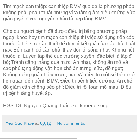
Tim mạch can thiệp: can thiệp ĐMV qua da là phương pháp
không phải phẫu thuật nhưng vừa làm giảm triệu chứng vừa
giải quyết được nguyên nhân là hẹp lòng ĐMV.
Cho dù người bệnh đã được điều trị bằng phương pháp
ngoại khoa hay tim mạch can thiệp thì việc sử dụng tiếp các
thuốc là hết sức cần thiết để duy trì kết quả của các thủ thuật
này. Bên cạnh đó cần phải thay đổi lối sống như: Không hút
thuốc lá; Luyện tập thể dục thường xuyên, đặc biệt là tập đi
bộ; Tránh căng thẳng quá mức; Ăn nhạt, không ăn mỡ và
các phủ tạng động vật, hạn chế ăn trứng, sữa, đồ ngọt;
Không uống quá nhiều rượu, bia. Và điều trị một số bệnh có
liên quan đến bệnh ĐMV: Điều trị bệnh tiểu đường; Ăn chế
độ giảm cân chống béo phì; Điều trị rối loạn mỡ máu; Điều
trị bệnh tăng huyết áp.
PGS.TS. Nguyễn Quang Tuấn-Suckhoedoisong
Yêu Sức Khoẻ
at
00:12
No comments: