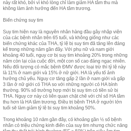
này rất khó, bởi vì khó lòng chỉ làm giảm HA tâm thu mà
không làm ảnh hưởng đến HA tâm trương.
Biến chứng suy tim
Suy tim hiện nay là nguyên nhân hàng đầu gây nhập viện
của các bệnh nhân trên 65 tuổi, và không giống như các
biến chứng khác của THA, tỷ lệ bị suy tim đã tăng lên đáng
kể trong những năm gần đây. Với phụ nữ và nam giới
khoảng 40 tuổi, nguy cơ bị suy tim khoảng 20% trong những
năm còn lại của cuộc đời, một con số cao đáng ngạc nhiên.
Nếu đối tượng có mắc bệnh ĐMV được loại trừ thì tỷ lệ này
là 11% ở nam giới và 15% ở nữ giới. HA là yếu tố ảnh
hưởng chủ yếu. Nguy cơ tăng gấp 2 lần ở nam giới và gấp
3 lần ở nữ giới có THA so với những người có HA bình
thường. 90% số trường hợp mới bị suy tim có tiền sử bị
THA. Nguy cơ này có liên quan chặt chẽ với chỉ số HA tâm
thu hơn là HA tâm trương. Điều trị bệnh THA ở người lớn
tuổi sẽ làm giảm tỷ lệ bị suy tim khoảng 50%.
Trong khoảng 10 năm gần đây, có khoảng gần ½ số bệnh
nhân có triệu chứng kinh điển của suy tim nhưng chức năng