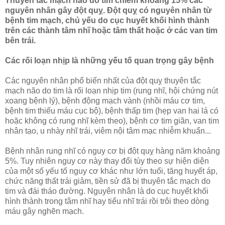
Thuyên tắc mạch não do tim chiếm khoảng 15% các
nguyên nhân gây đột quỵ. Đột quỵ có nguyên nhân từ
bệnh tim mạch, chủ yếu do cục huyết khối hình thành
trên các thành tâm nhĩ hoặc tâm thất hoặc ở các van tim
bên trái.
Các rối loạn nhịp là những yếu tố quan trọng gây bệnh
Các nguyên nhân phổ biến nhất của đột quỵ thuyên tắc
mạch não do tim là rối loạn nhịp tim (rung nhĩ, hội chứng nút
xoang bệnh lý), bệnh động mạch vành (nhồi máu cơ tim,
bệnh tim thiếu máu cục bộ), bệnh thấp tim (hẹp van hai lá có
hoặc không có rung nhĩ kèm theo), bệnh cơ tim giãn, van tim
nhân tạo, u nhày nhĩ trái, viêm nội tâm mạc nhiễm khuẩn...
Bệnh nhân rung nhĩ có nguy cơ bị đột quỵ hàng năm khoảng
5%. Tuy nhiên nguy cơ này thay đổi tùy theo sự hiện diện
của một số yếu tố nguy cơ khác như lớn tuổi, tăng huyết áp,
chức năng thất trái giảm, tiền sử đã bị thuyên tắc mạch do
tim và đái tháo đường. Nguyên nhân là do cục huyết khối
hình thành trong tâm nhĩ hay tiểu nhĩ trái rồi trôi theo dòng
máu gây nghẽn mạch.