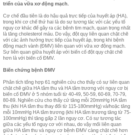
triển của vữa xơ động mạch.
Cơ chế đầu tiên là do hậu quả trực tiếp của huyết áp (HA),
trong khi cơ chế thứ hai là do sự tương tác với các yếu tố
nguy cơ khác để gây ra các bệnh tim mạch, quan trọng nhất
là tăng cholesterol máu. Do vậy, đột qụy liên quan chặt chẽ
với các ảnh hưởng trực tiếp của huyết áp, trong khi bệnh
động mạch vành (ĐMV) liên quan với vữa xơ động mạch.
Sự liên quan giữa huyết áp với biến cố đột qụy chặt chẽ
hơn là với biến cố ĐMV.
Biến chứng bệnh ĐMV
Phân tích tổng hợp 61 nghiên cứu cho thấy có sự liên quan
chặt chẽ giữa HA tâm thu và HA tâm trương với nguy cơ bị
biến cố ĐMV ở 5 nhóm tuổi từ 40-49, 50-59, 60-69, 70-79,
80-89. Nghiên cứu cho thấy cứ tăng mỗi 20mmHg HA tâm
thu (khi HA tâm thu thay đổi từ 115-180mmHg) và/hoặc tăng
mỗi 10mmHg HA tâm trương (khi HA tâm trương tăng từ 75-
100mmHg) thì tăng gấp 2 lần nguy cơ. Có sự tương tác
giữa các yếu tố nguy cơ với nhau, do vậy mối liên quan
giữa HA tâm thu và nguy cơ bệnh ĐMV càng chặt chẽ hơn