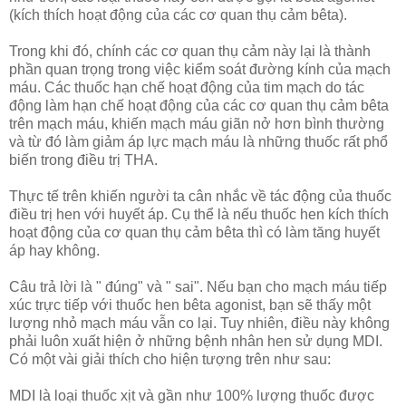
(kích thích hoạt động của các cơ quan thụ cảm bêta).
Trong khi đó, chính các cơ quan thụ cảm này lại là thành
phần quan trọng trong việc kiểm soát đường kính của mạch
máu. Các thuốc hạn chế hoạt động của tim mạch do tác
động làm hạn chế hoạt động của các cơ quan thụ cảm bêta
trên mạch máu, khiến mạch máu giãn nở hơn bình thường
và từ đó làm giảm áp lực mạch máu là những thuốc rất phổ
biến trong điều trị THA.
Thực tế trên khiến người ta cân nhắc về tác động của thuốc
điều trị hen với huyết áp. Cụ thể là nếu thuốc hen kích thích
hoạt động của cơ quan thụ cảm bêta thì có làm tăng huyết
áp hay không.
Câu trả lời là " đúng" và " sai". Nếu bạn cho mạch máu tiếp
xúc trực tiếp với thuốc hen bêta agonist, bạn sẽ thấy một
lượng nhỏ mạch máu vẫn co lại. Tuy nhiên, điều này không
phải luôn xuất hiện ở những bệnh nhân hen sử dụng MDI.
Có một vài giải thích cho hiện tượng trên như sau:
MDI là loại thuốc xịt và gần như 100% lượng thuốc được