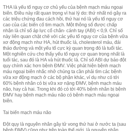
THA là yếu tố nguy cơ chủ yếu của bệnh mạch máu ngoại
biên. Điều này rất quan trọng vì hai lý do: thứ nhất nó gây ra
các triệu chứng đau cách hồi, thứ hai nó là yếu tố nguy cơ
cao của các biến cố tim mạch. Một thông số được chấp
nhận là chỉ số áp lực cổ chân- cánh tay (ABI) < 0,9. Chỉ số
này liên quan chặt chẽ với các yếu tố nguy cơ của bệnh vữa
xơ động mạch như HA, hút thuốc lá, cholesterol máu, đái
tháo đường và một yếu tố cực kỳ quan trọng đó là tuổi tác.
Một nghiên cứu cho thấy yếu tố nguy cơ quan trọng nhất là
tuổi tác, sau đó là HA và hút thuốc lá. Chỉ số ABI dự báo đột
qụy chính xác hơn bệnh ĐMV. Việc phát hiện bệnh mạch
máu ngoại biên nhắc nhở chúng ta cần phải tìm các bệnh
vữa xơ động mạch ở các bộ phận khác, ví dụ như có tới
60% bệnh nhân có bị vữa xơ nặng ĐMV, bệnh mạch máu
não, hay cả hai. Trong khi đó có tới 40% bệnh nhân bị bệnh
ĐMV hay bệnh mạch máu não có bệnh mạch máu ngoại
biên.
Tai biến mạch máu não
Đột qụy là nguyên nhân gây tử vong thứ hai ở nước ta (sau
bệnh ĐMV) cũng như trên toàn thế giới, là nguyên nhân