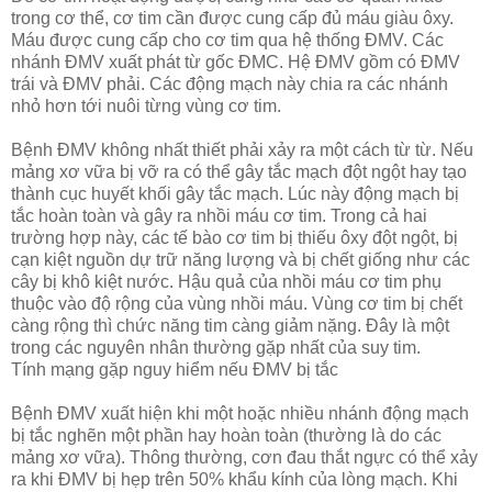
trong cơ thể, cơ tim cần được cung cấp đủ máu giàu ôxy.
Máu được cung cấp cho cơ tim qua hệ thống ĐMV. Các
nhánh ĐMV xuất phát từ gốc ĐMC. Hệ ĐMV gồm có ĐMV
trái và ĐMV phải. Các động mạch này chia ra các nhánh
nhỏ hơn tới nuôi từng vùng cơ tim.
Bệnh ĐMV không nhất thiết phải xảy ra một cách từ từ. Nếu
mảng xơ vữa bị vỡ ra có thể gây tắc mạch đột ngột hay tạo
thành cục huyết khối gây tắc mạch. Lúc này động mạch bị
tắc hoàn toàn và gây ra nhồi máu cơ tim. Trong cả hai
trường hợp này, các tế bào cơ tim bị thiếu ôxy đột ngột, bị
cạn kiệt nguồn dự trữ năng lượng và bị chết giống như các
cây bị khô kiệt nước. Hậu quả của nhồi máu cơ tim phụ
thuộc vào độ rộng của vùng nhồi máu. Vùng cơ tim bị chết
càng rộng thì chức năng tim càng giảm nặng. Đây là một
trong các nguyên nhân thường gặp nhất của suy tim.
Tính mạng gặp nguy hiểm nếu ĐMV bị tắc
Bệnh ĐMV xuất hiện khi một hoặc nhiều nhánh động mạch
bị tắc nghẽn một phần hay hoàn toàn (thường là do các
mảng xơ vữa). Thông thường, cơn đau thắt ngực có thể xảy
ra khi ĐMV bị hẹp trên 50% khẩu kính của lòng mạch. Khi