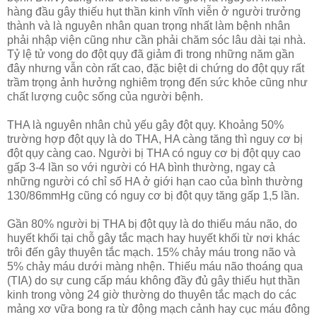
hàng đầu gây thiếu hụt thần kinh vĩnh viễn ở người trưởng
thành và là nguyên nhân quan trọng nhất làm bệnh nhân
phải nhập viện cũng như cần phải chăm sóc lâu dài tại nhà.
Tỷ lệ tử vong do đột qụy đã giảm đi trong những năm gần
đây nhưng vẫn còn rất cao, đặc biệt di chứng do đột qụy rất
trầm trọng ảnh hưởng nghiêm trọng đến sức khỏe cũng như
chất lượng cuộc sống của người bệnh.
THA là nguyên nhân chủ yếu gây đột qụy. Khoảng 50%
trường hợp đột qụy là do THA, HA càng tăng thì nguy cơ bị
đột qụy càng cao. Người bị THA có nguy cơ bị đột qụy cao
gấp 3-4 lần so với người có HA bình thường, ngay cả
những người có chỉ số HA ở giới hạn cao của bình thường
130/86mmHg cũng có nguy cơ bị đột qụy tăng gấp 1,5 lần.
Gần 80% người bị THA bị đột qụy là do thiếu máu não, do
huyết khối tại chỗ gây tắc mạch hay huyết khối từ nơi khác
trôi đến gây thuyên tắc mạch. 15% chảy máu trong não và
5% chảy máu dưới màng nhện. Thiếu máu não thoáng qua
(TIA) do sự cung cấp máu không đầy đủ gây thiếu hụt thần
kinh trong vòng 24 giờ thường do thuyên tắc mạch do các
mảng xơ vữa bong ra từ động mạch cảnh hay cục máu đông