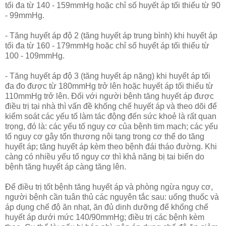
tối đa từ 140 - 159mmHg hoặc chỉ số huyết áp tối thiểu từ 90
- 99mmHg.
- Tăng huyết áp độ 2 (tăng huyết áp trung bình) khi huyết áp
tối đa từ 160 - 179mmHg hoặc chỉ số huyết áp tối thiểu từ
100 - 109mmHg.
- Tăng huyết áp độ 3 (tăng huyết áp nặng) khi huyết áp tối
đa đo được từ 180mmHg trở lên hoặc huyết áp tối thiểu từ
110mmHg trở lên. Đối với người bệnh tăng huyết áp được
điều trị tại nhà thì vấn đề khống chế huyết áp và theo dõi để
kiểm soát các yếu tố làm tác động đến sức khoẻ là rất quan
trọng, đó là: các yếu tố nguy cơ của bệnh tim mạch; các yếu
tố nguy cơ gây tổn thương nội tạng trong cơ thể do tăng
huyết áp; tăng huyết áp kèm theo bệnh đái tháo đường. Khi
càng có nhiều yếu tố nguy cơ thì khả năng bị tai biến do
bệnh tăng huyết áp càng tăng lên.
Để điều trị tốt bệnh tăng huyết áp và phòng ngừa nguy cơ,
người bệnh cần tuân thủ các nguyên tắc sau: uống thuốc và
áp dụng chế độ ăn nhạt, ăn đủ dinh dưỡng để khống chế
huyết áp dưới mức 140/90mmHg; điều trị các bệnh kèm