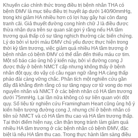
Khuyến cáo chính thức trong điều trị bệnh nhân THA có
bệnh ĐMV là mục tiêu điều trị huyết áp dưới 140/90mmHg,
trong khi giảm HA nhiều hơn có lợi hay gây hại còn đang
tranh cãi. Giả thuyết đường cong hình chữ J là điều được
thừa nhận dựa trên sự quan sát gợi ý rằng nếu HA tâm
trương quá thấp có sự tăng nghịch thường các biến chứng.
Lý do bởi vì tưới máu ĐMV chủ yếu được thực hiện trong
thời kỳ tâm trương, việc giảm quá nhiều HA tâm trương ở
bệnh nhân có bệnh ĐMV có thể dẫn đến thiếu máu cơ tim.
Một số báo cáo ủng hộ ý kiến này, bởi vì đường cong J
được thấy ở bệnh NMCT cấp nhưng không thấy ở bệnh
nhân đột qụy, do vậy có câu ngạn ngữ rằng HA càng thấp
pháo đài càng vững chắc. Phân tích một nghiên cứu gần
đây đã khẳng định rằng có sự tăng nguy cơ tử vong do mọi
nguyên nhân và NMCT ở các bệnh nhân có HA tâm trương
dưới 75mmHg. Lại lần nữa không có sự liên quan với đột
qụy. Số liệu từ nghiên cứu Framingham Heart cũng ủng hộ ý
kiến hiện tượng đường cong J, nhưng chỉ ở bệnh nhân có
tiền sử NMCT và có HA tâm thu cao và HA tâm trương thấp.
Tại thời điểm hiện nay, cần thận trọng tránh làm giảm quá
nhiều HA tâm trương ở các bệnh nhân có bệnh ĐMV, đặc
biệt là nếu HA tâm thu cao. Trong thực hành lâm sàng điều