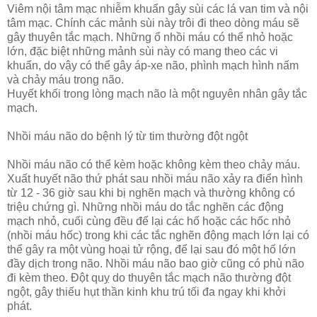
Viêm nội tâm mạc nhiễm khuẩn gây sùi các lá van tim và nội
tâm mạc. Chính các mảnh sùi này trôi đi theo dòng máu sẽ
gây thuyên tắc mạch. Những ổ nhồi máu có thể nhỏ hoặc
lớn, đặc biệt những mảnh sùi này có mang theo các vi
khuẩn, do vậy có thể gây áp-xe não, phình mạch hình nấm
và chảy máu trong não.
Huyết khối trong lòng mạch não là một nguyên nhân gây tắc
mạch.
Nhồi máu não do bệnh lý từ tim thường đột ngột
Nhồi máu não có thể kèm hoặc không kèm theo chảy máu.
Xuất huyết não thứ phát sau nhồi máu não xảy ra điển hình
từ 12 - 36 giờ sau khi bị nghẽn mạch và thường không có
triệu chứng gì. Những nhồi máu do tắc nghẽn các động
mạch nhỏ, cuối cùng đều để lại các hố hoặc các hốc nhỏ
(nhồi máu hốc) trong khi các tắc nghẽn động mạch lớn lại có
thể gây ra một vùng hoại tử rộng, để lại sau đó một hố lớn
đầy dịch trong não. Nhồi máu não bao giờ cũng có phù não
đi kèm theo. Đột quỵ do thuyên tắc mạch não thường đột
ngột, gây thiếu hụt thần kinh khu trú tối đa ngay khi khởi
phát.