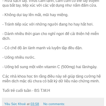
- Rửa sạch tay. Virus cảm lạnh, cảm cúm có thể lây truyền
qua bắt tay, tiếp xúc với các vật dụng như nắm đấm cửa.
- Không dụi tay lên mắt, mũi hay miệng.
- Tránh tiếp xúc với những người đang ho hay hắt hơi.
- Dành nhiều thời gian cho nghỉ ngơi để cải thiện hệ miễn
dịch.
- Có chế độ ăn lành mạnh và luyện tập đều đặn.
- Uống nhiều nước.
- Uống bổ sung một viên vitamin C (500mg) hai lần/ngày.
Các nhà khoa học tin rằng điều này sẽ giúp tăng cường hệ
miễn dịch mặc dù chưa có bất kỳ dữ liệu nào chứng minh.
Tuổi trẻ cuối tuần - BS T.M.H
Yêu Sức Khoẻ
at
03:58
No comments: