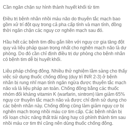
Cần ngăn chặn sự hình thành huyết khối từ tim
Điều trị bệnh nhân nhồi máu não do thuyên tắc mạch bao
gồm xử trí đột quỵ trong cả pha cấp tính và mạn tính, đồng
thời ngăn chặn các nguy cơ nghẽn mạch sau đó.
Hầu hết các bệnh tim đều gắn liền với nguy cơ gia tăng đột
quỵ và liệu pháp quan trọng nhất cho nghẽn mạch não là dự
phòng. Do đó cần chỉ định điều trị dự phòng cho bệnh nhân
có bệnh tim dễ bị huyết khối.
Liệu pháp chống đông. Nhiều thử nghiệm lâm sàng cho thấy
việc sử dụng thuốc chống đông (duy trì INR 2-3) ở bệnh
nhân bị rung nhĩ mạn tính ngăn ngừa được thuyên tắc mạch
não và là liệu pháp an toàn. Chống đông bằng các thuốc
nhóm đối kháng vitamin K (warfarin, sintrom) làm giảm 65%
nguy cơ thuyên tắc mạch não và được chỉ định sử dụng cho
các bệnh nhân này. Chống đông cũng làm giảm nguy cơ bị
nghẽn mạch trong nhồi máu cơ tim cấp. Các bệnh nhân bị
rối loạn chức năng thất trái nặng hay có phình thành tim sau
nhồi máu cơ tim thì cũng nên dùng thuốc chống đông.