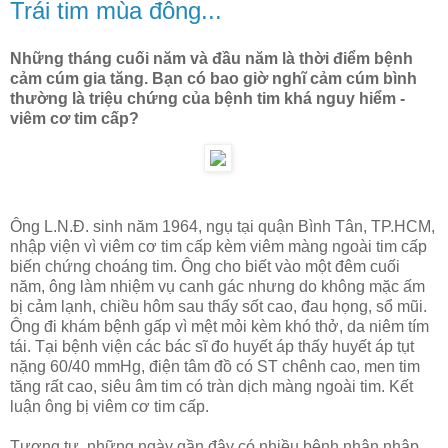
Trái tim mùa đông...
Những tháng cuối năm và đầu năm là thời điểm bệnh
cảm cúm gia tăng. Bạn có bao giờ nghĩ cảm cúm bình
thường là triệu chứng của bệnh tim khá nguy hiểm -
viêm cơ tim cấp?
Ông L.N.Đ. sinh năm 1964, ngụ tại quận Bình Tân, TP.HCM,
nhập viện vì viêm cơ tim cấp kèm viêm màng ngoài tim cấp
biến chứng choáng tim. Ông cho biết vào một đêm cuối
năm, ông làm nhiệm vụ canh gác nhưng do không mặc ấm
bị cảm lạnh, chiều hôm sau thấy sốt cao, đau họng, sổ mũi.
Ông đi khám bệnh gấp vì mệt mỏi kèm khó thở, da niêm tím
tái. Tại bệnh viện các bác sĩ đo huyết áp thấy huyết áp tụt
nặng 60/40 mmHg, điện tâm đồ có ST chênh cao, men tim
tăng rất cao, siêu âm tim có tràn dịch màng ngoài tim. Kết
luận ông bị viêm cơ tim cấp.
Tương tự, những ngày gần đây có nhiều bệnh nhân nhập