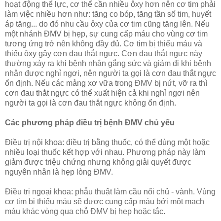
hoạt động thể lực, cơ thể cần nhiều ôxy hơn nên cơ tim phải
làm việc nhiều hơn như: tăng co bóp, tăng tần số tim, huyết
áp tăng... do đó nhu cầu ôxy của cơ tim cũng tăng lên. Nếu
một nhánh ĐMV bị hẹp, sự cung cấp máu cho vùng cơ tim
tương ứng trở nên không đầy đủ. Cơ tim bị thiếu máu và
thiếu ôxy gây cơn đau thắt ngực. Cơn đau thắt ngực này
thường xảy ra khi bệnh nhân gắng sức và giảm đi khi bệnh
nhân được nghỉ ngơi, nên người ta gọi là cơn đau thắt ngực
ổn định. Nếu các mảng xơ vữa trong ĐMV bị nứt, vỡ ra thì
cơn đau thắt ngực có thể xuất hiện cả khi nghỉ ngơi nên
người ta gọi là cơn đau thắt ngực không ổn định.
Các phương pháp điều trị bệnh ĐMV chủ yếu
Điều trị nội khoa: điều trị bằng thuốc, có thể dùng một hoặc
nhiều loại thuốc kết hợp với nhau. Phương pháp này làm
giảm được triệu chứng nhưng không giải quyết được
nguyên nhân là hẹp lòng ĐMV.
Điều trị ngoại khoa: phẫu thuật làm cầu nối chủ - vành. Vùng
cơ tim bị thiếu máu sẽ được cung cấp máu bởi một mạch
máu khác vòng qua chỗ ĐMV bị hẹp hoặc tắc.