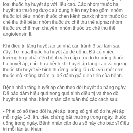
loại thuốc hạ huyết áp với liều cao. Các nhóm thuốc hạ
huyết áp thường được sử dụng hiện nay bao gồm: nhóm
thuốc lợi tiểu; nhóm thuốc chẹn kênh canxi; nhóm thuốc ức
chế thụ thể bêta; nhóm thuốc ức chế thụ thể alpha; nhóm
thuốc ức chế men chuyển; nhóm thuốc ức chế thụ thể
angiotensin II.
Khi điều trị tăng huyết áp tại nhà cần tránh 3 sai lầm sau
đây: Tự mua thuốc hạ huyết áp để uống. Đã có nhiều
trường hợp phải đến bệnh viện cấp cứu do tự uống thuốc
hạ huyết áp; chỉ chữa bệnh khi huyết áp tăng cao và ngừng
thuốc khi huyết về bình thường; uống lâu dài với một đơn
thuốc mà không khám lại để đánh giá diễn tiến của bệnh.
Bệnh nhân tăng huyết áp cần theo dõi huyết áp hằng ngày.
Để bảo đảm hiệu quả trong quá trình điều trị và theo dõi
huyết áp tại nhà, bệnh nhân cần tuân thủ các cách sau:
- Phải có sổ theo dõi huyết áp: trong sổ ghi số đo huyết áp
mỗi ngày 1-3 lần, triệu chứng bất thường trong ngày, thuốc
uống trong ngày. Bệnh nhân cần đưa sổ này cho bác sĩ điều
trị mỗi lần tái khám.