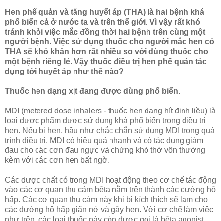
Hen phế quản và tăng huyết áp (THA) là hai bệnh khá
phổ biến cả ở nước ta và trên thế giới. Vì vậy rất khó
tránh khỏi việc mắc đồng thời hai bệnh trên cùng một
người bệnh. Việc sử dụng thuốc cho người mắc hen có
THA sẽ khó khăn hơn rất nhiều so với dùng thuốc cho
một bệnh riêng lẻ. Vậy thuốc điều trị hen phế quản tác
dụng tới huyết áp như thế nào?
Thuốc hen dạng xịt đang được dùng phổ biến.
MDI (metered dose inhalers - thuốc hen dạng hít định liều) là
loại dược phẩm được sử dụng khá phổ biến trong điều trị
hen. Nếu bị hen, hầu như chắc chắn sử dụng MDI trong quá
trình điều trị. MDI có hiệu quả nhanh và có tác dụng giảm
đau cho các cơn đau ngực và chứng khó thở vốn thường
kèm với các cơn hen bất ngờ.
Các dược chất có trong MDI hoạt động theo cơ chế tác động
vào các cơ quan thụ cảm bêta nằm trên thành các đường hô
hấp. Các cơ quan thụ cảm này khi bị kích thích sẽ làm cho
các đường hô hấp giãn nở và gây hen. Với cơ chế làm việc
như trên, các loại thuốc này còn được gọi là bêta agonist