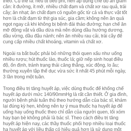
theo. Cụ thể là: nếu bị béo phì, nên áp dụng chế độ ăn giảm
cân: ít đường, ít mỡ, nhiều chất đạm và chất xơ rau quả, trái
cây; ăn nhạt; ăn chất đạm có nguồn gốc từ cá và thực vật tốt
hơn là chất đạm từ thịt gia súc, gia cầm; không nên ăn quá
ngọt ngay cả khi không bị bệnh đái tháo đường; hạn chế ăn
mỡ động vật và dầu dừa mà nên dùng dầu hướng dương,
dầu vừng, dầu đậu nành; nên ăn nhiều rau cải, trái cây để
cung cấp nhiều chất khoáng, vitamin và chất xơ.
Ngoài ra bắt buộc phải bỏ những thói quen xấu như uống
nhiều rượu; hút thuốc lào, thuốc lá; giữ nếp sinh hoạt điều
độ, ổn định, tránh trạng thái căng thẳng, xúc động, lo âu;
thường xuyên tập thể dục vừa sức ít nhất 45 phút mỗi ngày,
3 lần trong một tuần.
Trong điều trị tăng huyết áp, việc dùng thuốc để khống chế
huyết áp dưới mức 140/90mmHg là rất cần thiết. Ở gia đình,
người bệnh phải tuân thủ theo hướng dẫn của bác sĩ, khám
lại đúng kỳ hẹn, không nên tự ý mua thuốc hạ huyết áp để
uống hay uống thuốc theo chỉ dẫn của người quen, lối xóm
hay bạn bè không phải là bác sĩ. Theo cách điều trị tăng
huyết áp hiện nay, các thầy thuốc phối hợp nhiều loại thuốc
hạ huyết áp với liều thấp có hiệu quả hơn là sử dụng một