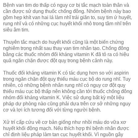
Bệnh van tim do thấp có nguy cơ bị tắc mạch toàn thân và
cần được sử dụng thuốc chống đông. Nhóm bệnh này bao
gồm hẹp khít van hai lá làm nhĩ trái giãn to, suy tim ứ huyết,
rung nhĩ và có những cục huyết khối nhỏ trong tâm nhĩ trên
siêu âm tim.
Thuyên tắc mạch do huyết khối cũng là một biến chứng
nghiêm trọng nhất sau thay van tim nhân tạo. Chống đông
bằng các thuốc nhóm đối kháng vitamin K đã tỏ ra có hiệu
quả ngăn chặn được đột quỵ trong bệnh cảnh này.
Thuốc đối kháng vitamin K có tác dụng hơn so với aspirin
trong ngăn chặn đột quỵ thiếu máu cục bộ do rung nhĩ. Tuy
nhiên, có những bệnh nhân rung nhĩ có nguy cơ đột quỵ
thiếu máu cục bộ thấp nên không cần tới thuốc chống đông
nhóm đối kháng vitamin K. Việc sử dụng bất kỳ một liệu
pháp dự phòng nào cũng phải dựa trên cơ sở những nguy
cơ và lợi ích tương đối với từng người bệnh.
Xử trí cấp cứu về cơ bản giống như nhồi máu do vữa xơ
huyết khối động mạch. Nếu thích hợp thì bệnh nhân được
chỉ định liệu pháp làm tan cục huyết khối. Vì nguồn gây