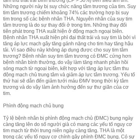
tâm thu thất trái bình thường (EF > 50%) trên siêu âm tim.
Những người này bị suy chức năng tâm trương của tim. Suy
tim tâm trương chiếm khoảng 74% các trường hợp bị suy
tim trong số các bệnh nhân THA. Nguyên nhân của suy tim
tâm trương là do sự thay đổi ở trong tim. Những thay đổi
tiên phát trong THA xuất hiện ở động mạch ngoại biên.
Bệnh nhân THA xuất hiện phì đại thất trái và suy tim là bởi vì
tăng áp lực mạch gây tăng gánh nặng cho tim hay tăng hậu
tải. Vì sao điều này không áp dụng được cho suy tim tâm
trương? Bệnh nhân suy tim tâm trương có ĐMC cứng hơn
bệnh nhân bình thường, do vậy làm tăng nhanh phản hồi
sóng mạch từ ngoại biên, kết hợp với tăng áp lực tâm thu
động mạch chủ trung tâm và giảm áp lực tâm trương. Yếu tố
thứ hai sẽ dẫn đến giảm tưới máu ĐMV trong thời kỳ tâm
trương và do vậy làm ảnh hưởng đến sự thư giãn của cơ
tim.
Phình động mạch chủ bụng
Tỷ lệ bệnh nhân bị phình động mạch chủ (ĐMC) bụng ngày
càng tăng lên do số người già có mang các yếu tố nguy cơ
tim mạch từ thời trung niên ngày càng tăng. THA là một
trong các yếu tố nguy cơ chính gây phình ĐMC bụng. Có sự