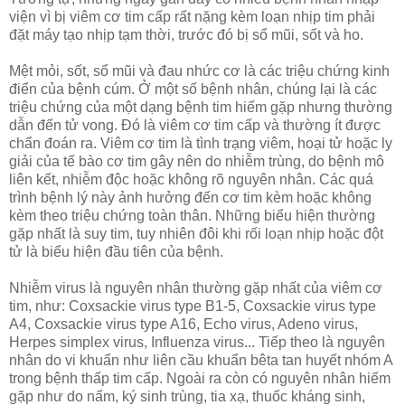
viện vì bị viêm cơ tim cấp rất nặng kèm loạn nhịp tim phải
đặt máy tạo nhịp tạm thời, trước đó bị sổ mũi, sốt và ho.
Mệt mỏi, sốt, sổ mũi và đau nhức cơ là các triệu chứng kinh
điển của bệnh cúm. Ở một số bệnh nhân, chúng lại là các
triệu chứng của một dạng bệnh tim hiếm gặp nhưng thường
dẫn đến tử vong. Đó là viêm cơ tim cấp và thường ít được
chẩn đoán ra. Viêm cơ tim là tình trạng viêm, hoại tử hoặc ly
giải của tế bào cơ tim gây nên do nhiễm trùng, do bệnh mô
liên kết, nhiễm độc hoặc không rõ nguyên nhân. Các quá
trình bệnh lý này ảnh hưởng đến cơ tim kèm hoặc không
kèm theo triệu chứng toàn thân. Những biểu hiện thường
gặp nhất là suy tim, tuy nhiên đôi khi rối loạn nhịp hoặc đột
tử là biểu hiện đầu tiên của bệnh.
Nhiễm virus là nguyên nhân thường gặp nhất của viêm cơ
tim, như: Coxsackie virus type B1-5, Coxsackie virus type
A4, Coxsackie virus type A16, Echo virus, Adeno virus,
Herpes simplex virus, Influenza virus... Tiếp theo là nguyên
nhân do vi khuẩn như liên cầu khuẩn bêta tan huyết nhóm A
trong bệnh thấp tim cấp. Ngoài ra còn có nguyên nhân hiếm
gặp như do nấm, ký sinh trùng, tia xạ, thuốc kháng sinh,