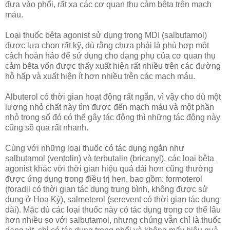
đưa vào phổi, rất xa các cơ quan thụ cảm bêta trên mạch
máu.
Loại thuốc bêta agonist sử dụng trong MDI (salbutamol)
được lựa chọn rất kỹ, dù rằng chưa phải là phù hợp một
cách hoàn hảo để sử dụng cho dạng phụ của cơ quan thụ
cảm bêta vốn được thấy xuất hiện rất nhiều trên các đường
hô hấp và xuất hiện ít hơn nhiều trên các mạch máu.
Albuterol có thời gian hoạt động rất ngắn, vì vậy cho dù một
lượng nhỏ chất này tìm được đến mạch máu và một phần
nhỏ trong số đó có thể gây tác động thì những tác động này
cũng sẽ qua rất nhanh.
Cùng với những loại thuốc có tác dụng ngắn như
salbutamol (ventolin) và terbutalin (bricanyl), các loại bêta
agonist khác với thời gian hiệu quả dài hơn cũng thường
được ứng dụng trong điều trị hen, bao gồm: formoterol
(foradil có thời gian tác dụng trung bình, không được sử
dụng ở Hoa Kỳ), salmeterol (serevent có thời gian tác dụng
dài). Mặc dù các loại thuốc này có tác dụng trong cơ thể lâu
hơn nhiều so với salbutamol, nhưng chúng vẫn chỉ là thuốc