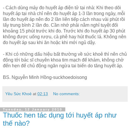
- Cách dùng máy đo huyết áp điện tử tại nhà: Khi theo dõi
huyết áp tại nhà chỉ nên đo huyết áp 1-3 lần trong ngày, mỗi
lần đo huyết áp nên đo 2 lần liên tiếp cách nhau vài phút rồi
lấy trung bình 2 lần đo. Cần nhớ phải nằm nghỉ tuyệt đối
khoảng 15 phút trước khi đo. Trước khi đo huyết áp 30 phút
không được uống rượu, cà phê hay hút thuốc lá. Không nên
đo huyết áp sau khi ăn hoặc khi mới ngủ dậy.
- Khi có những dấu hiệu bất thường về sức khoẻ thì nên chủ
động tới bác sĩ chuyên khoa tim mạch để khám, không chờ
đến hẹn để chủ động ngăn ngừa tai biến do tăng huyết áp.
BS. Nguyễn Minh Hồng-suckhoedoisong
Yêu Sức Khoẻ
at
02:13
No comments:
Tuesday, 12 January 2010
Thuốc hen tác dụng tới huyết áp như
thế nào?