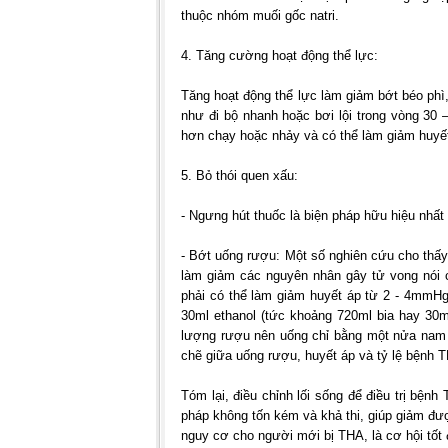
thuộc nhóm muối gốc natri.
4. Tăng cường hoạt động thể lực:
Tăng hoạt động thể lực làm giảm bớt béo phì
như đi bộ nhanh hoặc bơi lội trong vòng 30 –
hơn chạy hoặc nhảy và có thể làm giảm huyế
5. Bỏ thói quen xấu:
- Ngưng hút thuốc là biện pháp hữu hiệu nhấ
- Bớt uống rượu: Một số nghiên cứu cho thấ
làm giảm các nguyên nhân gây tử vong nói 
phải có thể làm giảm huyết áp từ 2 - 4mmH
30ml ethanol (tức khoảng 720ml bia hay 30m
lượng rượu nên uống chỉ bằng một nửa nam 
chẽ giữa uống rượu, huyết áp và tỷ lệ bệnh 
Tóm lại, điều chỉnh lối sống để điều trị bệnh
pháp không tốn kém và khả thi, giúp giảm đư
nguy cơ cho người mới bị THA, là cơ hội tốt