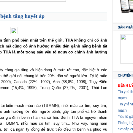
bệnh tăng huyết áp
SẢN PHẨ
 tính phổ biến nhất trên thế giới. THA không chỉ có ảnh
ch mà cũng có ảnh hưởng nhiều đến gánh nặng bệnh tật
ếp THA là một trong sáu yếu tố nguy cơ chính ảnh hưởng
ày càng gia tăng và hiện đang ở mức rất cao, đặc biệt ở các
n thế giới nói chung là trên 20% dân số người lớn. Tỷ lệ mắc
CHUYÊN 
2000); Canada (22%, 1992); Anh (38,8%, 1998); Thụy Điển
BỆNH LÝ
eroon (15,4%, 1995); Trung Quốc (27,2%, 2001); Thái Lan
Tin y tế t
mạch
Tin y tế 
 tai biến mạch máu não (TBMMN), nhồi máu cơ tim, suy tim,
mạch
có ảnh hưởng lớn đến người bệnh, gây tàn phế và trở thành
Yếu tố g
của gia đình bệnh nhân và xã hội. Bệnh THA là nguyên nhân
Phòng bệ
ra TBMMN, nhồi máu cơ tim, suy tim... Như vậy, hàng năm
n, tới cả ngàn tỷ đồng để trực tiếp điều trị bệnh và phục vụ
Sơ cấp c