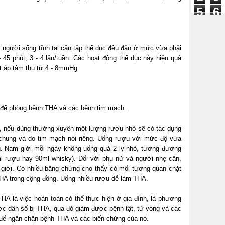
5
6
7
, người sống tĩnh tại cần tập thể dục đều đặn ở mức vừa phải
 45 phút, 3 - 4 lần/tuần. Các hoạt động thể dục này hiệu quả
t áp tâm thu từ 4 - 8mmHg.
t để phòng bệnh THA và các bệnh tim mạch.
y, nếu dùng thường xuyên một lượng rượu nhỏ sẽ có tác dụng
chung và do tim mạch nói riêng. Uống rượu với mức độ vừa
g. Nam giới mỗi ngày không uống quá 2 ly nhỏ, tương đương
l rượu hay 90ml whisky). Đối với phụ nữ và người nhẹ cân,
giới. Có nhiều bằng chứng cho thấy có mối tương quan chặt
THA trong cộng đồng. Uống nhiều rượu dễ làm THA.
 THA là việc hoàn toàn có thể thực hiện ở gia đình, là phương
ợc dân số bị THA, qua đó giảm được bệnh tật, tử vong và các
 để ngăn chặn bệnh THA và các biến chứng của nó.