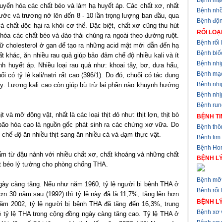
Bệnh mạ
huyển hóa các chất béo và làm hạ huyết áp. Các chất xơ, nhất
Bệnh nhồ
ước và trương nở lên đến 8 - 10 lần trọng lượng ban đầu, qua
Bệnh độ
à chất độc hại ra khỏi cơ thể. Đặc biệt, chất xơ cũng thu hút
RỐI LOẠ
 hóa các chất béo và đào thải chúng ra ngoài theo đường ruột.
Bệnh rối 
ữ cholesterol ở gan để tạo ra những acid mật mới dẫn đến hạ
Bệnh blốc
t khác, ăn nhiều rau quả giúp bảo đảm chế độ nhiều kali và ít
Bệnh nhị
ịnh huyết áp. Nhiều loại rau quả như: khoai tây, bơ, dưa hấu,
Bệnh mạ
i có tỷ lệ kali/natri rất cao (396/1). Do đó, chuối có tác dụng
Bệnh nhị
quỵ. Lượng kali cao còn giúp bù trừ lại phần nào khuynh hướng
Bệnh nhịp
Bệnh run
t và mỡ động vật, nhất là các loại thịt đỏ như: thịt lợn, thịt bò
BỆNH TI
ão hòa cao là nguồn gốc phát sinh ra các chứng xơ vữa. Do
Bệnh thôn
chế độ ăn nhiều thịt sang ăn nhiều cá và đạm thực vật.
Bệnh tim
Bệnh Hor
hẩm từ đậu nành với nhiều chất xơ, chất khoáng và những chất
BỆNH LÝ
t béo lý tưởng cho phòng chống THA.
Bệnh mỡ 
ngày càng tăng. Nếu như năm 1960, tỷ lệ người bị bệnh THA ở
Bệnh rối 
n 30 năm sau (1992) thì tỷ lệ này đã là 11,7%, tăng lên hơn
BỆNH L
ăm 2002, tỷ lệ người bị bệnh THA đã tăng đến 16,3%, trung
Bệnh xơ
ề tỷ lệ THA trong cộng đồng ngày càng tăng cao. Tỷ lệ THA ở