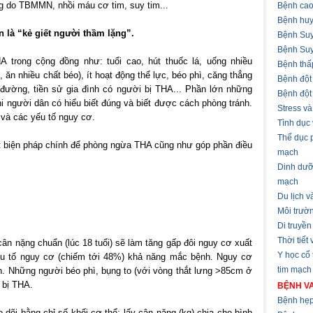
ng do TBMMN, nhồi máu cơ tim, suy tim...
Bệnh cao
Bệnh huy
là “kẻ giết người thầm lặng”.
Bệnh Suy
Bệnh Suy
 trong cộng đồng như: tuổi cao, hút thuốc lá, uống nhiều
Bệnh thấ
ăn nhiều chất béo), ít hoạt động thể lực, béo phì, căng thẳng
Bệnh đột
áo đường, tiền sử gia đình có người bị THA... Phần lớn những
Bệnh đột
i người dân có hiểu biết đúng và biết được cách phòng tránh.
Stress v
và các yếu tố nguy cơ.
Tình dục
Thể dục 
ột biện pháp chính để phòng ngừa THA cũng như góp phần điều
mạch
Dinh dưỡ
mạch
Du lịch 
Môi trườ
Di truyền
Thời tiết
cân nặng chuẩn (lúc 18 tuổi) sẽ làm tăng gấp đôi nguy cơ xuất
Y học cổ
yếu tố nguy cơ (chiếm tới 48%) khả năng mắc bệnh. Nguy cơ
tim mạch
h. Những người béo phì, bụng to (với vòng thắt lưng >85cm ở
 bị THA.
BỆNH VA
Bệnh hẹp
dõi bằng chỉ số khối cơ thể: lấy cân nặng (kg) chia cho bình