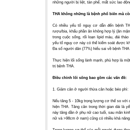
những người bị liệt, tàn phế, mất sức lao độ
THA không những là bệnh phổ biến mà còn 
Có nhiều yếu tố nguy cơ dẫn đến bệnh THA
rượu/bia, khẩu phần ăn không hợp lý (ăn mặn, 
trong cuộc sống, rối loạn lipid máu, đái th
yếu tố nguy cơ này có thể kiểm soát được kh
Đa số người dân (77%) hiểu sai về bệnh THA 
Thực hiện lối sống lành mạnh, phù hợp là m
trị bệnh THA.
Điều chỉnh lối sống bao gồm các vấn đề:
1. Giảm cân ở người thừa cân hoặc béo phì:
Nếu tăng 5 - 10kg trọng lượng cơ thể so với 
hiện THA. Tăng cân trong thời gian dài là 
này tăng dần ở phụ nữ cao tuổi, sau mãn kin
nữ và >98cm ở nam) cũng có nhiều khả năng
Trọng lượng cơ thể của mỗi người được theo 