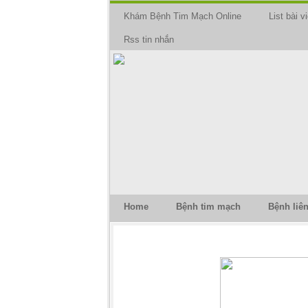
Khám Bệnh Tim Mạch Online
List bài vi
Rss tin nhắn
Home
Bệnh tim mạch
Bệnh liê