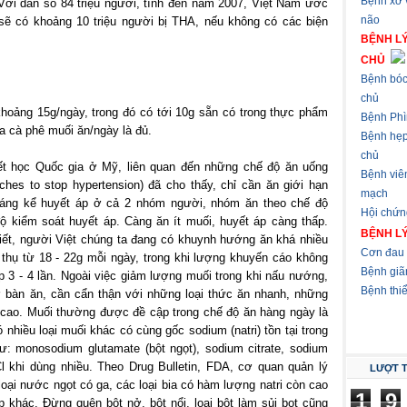
Bệnh xơ
 Với dân số 84 triệu người, tính đến năm 2007, Việt Nam ước
não
 sẽ có khoảng 10 triệu người bị THA, nếu không có các biện
BỆNH L
CHỦ
Bệnh bóc
chủ
hoảng 15g/ngày, trong đó có tới 10g sẵn có trong thực phẩm
Bệnh Phì
ìa cà phê muối ăn/ngày là đủ.
Bệnh hẹ
chủ
ết học Quốc gia ở Mỹ, liên quan đến những chế độ ăn uống
Bệnh viê
es to stop hypertension) đã cho thấy, chỉ cần ăn giới hạn
mạch
đáng kể huyết áp ở cả 2 nhóm người, nhóm ăn theo chế độ
Hội chứn
 kiểm soát huyết áp. Càng ăn ít muối, huyết áp càng thấp.
BỆNH L
biết, người Việt chúng ta đang có khuynh hướng ăn khá nhiều
Cơn đau 
 thụ từ 18 - 22g mỗi ngày, trong khi lượng khuyến cáo không
Bệnh giã
 3 - 4 lần. Ngoài việc giảm lượng muối trong khi nấu nướng,
Bệnh thi
bàn ăn, cần cẩn thận với những loại thức ăn nhanh, những
cao. Muối thường được đề cập trong chế độ ăn hàng ngày là
 nhiều loại muối khác có cùng gốc sodium (natri) tồn tại trong
ư: monosodium glutamate (bột ngọt), sodium citrate, sodium
Cl khi dùng nhiều. Theo Drug Bulletin, FDA, cơ quan quản lý
LƯỢT 
oại nước ngọt có ga, các loại bia có hàm lượng natri còn cao
1
9
 khác. Đừng quên bột nở, bột nổi, loại bột làm sủi bọt cũng