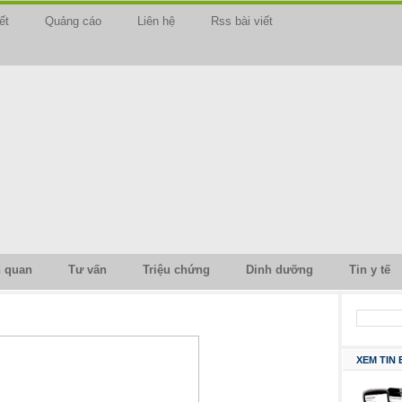
ết
Quảng cáo
Liên hệ
Rss bài viết
n quan
Tư vấn
Triệu chứng
Dinh dưỡng
Tin y tế
XEM TIN