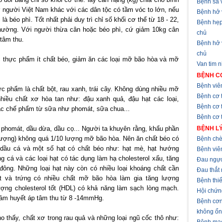
Bệnh sa v
ở người Việt Nam khác với các dân tộc có tầm vóc to lớn, nếu
Bệnh hở 
à béo phì. Tốt nhất phải duy trì chỉ số khối cơ thể từ 18 - 22,
Bệnh hẹp
thường. Với người thừa cân hoặc béo phì, cứ giảm 10kg cân
chủ
tâm thu.
Bệnh hở
chủ
các thực phẩm ít chất béo, giảm ăn các loại mỡ bão hòa và mỡ
Van tim 
BỆNH CƠ
Bệnh viê
 phẩm là chất bột, rau xanh, trái cây. Không dùng nhiều mỡ
Bệnh cơ 
hiều chất xơ hòa tan như: đậu xanh quả, đậu hạt các loại,
Bệnh cơ 
ác chế phẩm từ sữa như phomát, sữa chua...
Bệnh cơ t
 phomát, dầu dừa, dầu cọ... Người ta khuyên rằng, khẩu phần
BỆNH LÝ
lượng) không quá 1/10 lượng mỡ bão hòa. Nên ăn chất béo có
Bệnh chè
, dầu cá và một số hạt có chất béo như: hạt mè, hạt hướng
Bệnh viê
 cá và các loại hạt có tác dụng làm hạ cholesterol xấu, tăng
Đau ngự
đông. Những loại hạt này còn có nhiều loại khoáng chất cần
Đau thắt
ịt và trứng có nhiều chất mỡ bão hòa làm gia tăng lượng
Bệnh thi
lượng cholesterol tốt (HDL) có khả năng làm sạch lòng mạch.
Hội chứn
giảm huyết áp tâm thu từ 8 -14mmHg.
Bệnh cơn
không ổn
 thấy, chất xơ trong rau quả và những loại ngũ cốc thô như: