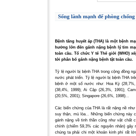
Sống lành mạnh để phòng chống 
Bệnh tăng huyết áp (THA) là một bệnh mạn
hưởng lớn đến gánh nặng bệnh lý tim mạ
toàn cầu. Tổ chức Y tế Thế giới (WHO) x
tới phân bố gánh nặng bệnh tật toàn cầu.
Tỷ lệ người bị bệnh THA trong cộng đồng ng
nước phát triển. Tỷ lệ người bị bệnh THA trê
bệnh ở một số nước như: Hoa Kỳ (28,7%, 
(38,4%, 1999); Ai Cập (26,3%, 1991); Cam
(20,5%, 2001); Singapore (26,6%, 1998)...
Các biến chứng của THA là rất nặng nề như
suy thận, mù lòa... Những biến chứng này 
gánh nặng về tinh thần cũng như vật chất 
chính (chiếm 59,3% các nguyên nhân) gây 
chúng ta phải chi một khoản kinh phí rất lớ