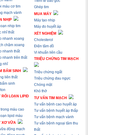
ch vành
Tiêm tế bào gốc
i máu cơ tim
Ghép tim
ng mạch vành
MUA MÁY
N NHỊP
Máy tạo nhịp
loạn nhịp tim
Máy đo huyết áp
 nhĩ thất
XÉT NGHIỆM
p nhanh xoang
Cholesterol
ch chậm xoang
Điện tâm đồ
p nhanh thất
Vi khuẩn liên cầu
 nhanh trên thất
TRIỆU CHỨNG TIM MẠCH
g nhĩ
M BẨM SINH
Triệu chứng ngất
g liên thất
Triệu chứng đau ngực
 bẩm sinh
Chóng mặt
ton
Khó thở
 RỐI LOẠN LIPID
TƯ VẤN TIM MẠCH
Tư vấn bệnh cao huyết áp
trong máu cao
Tư vấn bệnh huyết áp thấp
loạn lipid máu
Tư vấn bệnh mạch vành
Ý XƠ VỮA
Tư vấn bệnh ngoại tâm thu
 vữa động mạch
thất