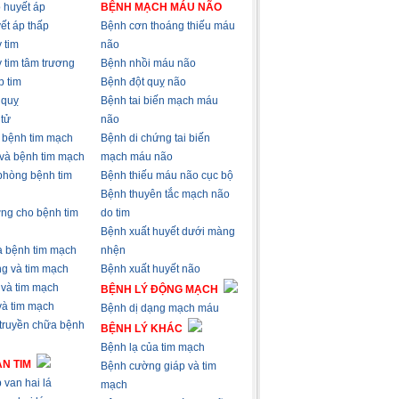
 huyết áp
BỆNH MẠCH MÁU NÃO
ết áp thấp
Bệnh cơn thoáng thiếu máu
 tim
não
 tim tâm trương
Bệnh nhồi máu não
p tim
Bệnh đột quỵ não
 quỵ
Bệnh tai biến mạch máu
 tử
não
à bệnh tim mạch
Bệnh di chứng tai biến
 và bệnh tim mạch
mạch máu não
phòng bệnh tim
Bệnh thiếu máu não cục bộ
Bệnh thuyên tắc mạch não
ng cho bệnh tim
do tim
Bệnh xuất huyết dưới màng
và bệnh tim mạch
nhện
ng và tim mạch
Bệnh xuất huyết não
 và tim mạch
BỆNH LÝ ĐỘNG MẠCH
 và tim mạch
Bệnh dị dạng mạch máu
 truyền chữa bệnh
BỆNH LÝ KHÁC
Bệnh lạ của tim mạch
N TIM
Bệnh cường giáp và tim
 van hai lá
mạch