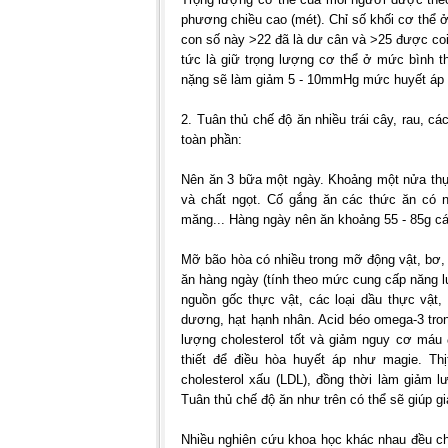
phương chiều cao (mét). Chỉ số khối cơ thể 
con số này >22 đã là dư cân và >25 được coi l
tức là giữ trọng lượng cơ thể ở mức bình 
nặng sẽ làm giảm 5 - 10mmHg mức huyết áp 
2. Tuân thủ chế độ ăn nhiều trái cây, rau, 
toàn phần:
Nên ăn 3 bữa một ngày. Khoảng một nửa thực
và chất ngọt. Cố gắng ăn các thức ăn có n
măng... Hàng ngày nên ăn khoảng 55 - 85g c
Mỡ bão hòa có nhiều trong mỡ động vật, bơ,
ăn hàng ngày (tính theo mức cung cấp năng 
nguồn gốc thực vật, các loại dầu thực vật
dương, hạt hạnh nhân. Acid béo omega-3 trong
lượng cholesterol tốt và giảm nguy cơ máu 
thiết để điều hòa huyết áp như magie. Th
cholesterol xấu (LDL), đồng thời làm giảm 
Tuân thủ chế độ ăn như trên có thể sẽ giúp 
Nhiều nghiên cứu khoa học khác nhau đều cho