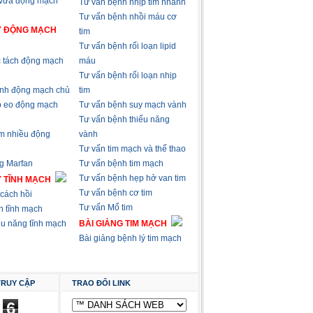
 vữa động mạch
Tư vấn bệnh nhịp tim nhanh
Tư vấn bệnh nhồi máu cơ
Ý ĐỘNG MẠCH
tim
Tư vấn bệnh rối loạn lipid
 tách động mạch
máu
Tư vấn bệnh rối loạn nhịp
nh động mạch chủ
tim
p eo động mạch
Tư vấn bệnh suy mạch vành
Tư vấn bệnh thiểu năng
m nhiều động
vành
Tư vấn tim mạch và thể thao
g Marfan
Tư vấn bệnh tim mạch
Tư vấn bệnh hẹp hở van tim
Ý TĨNH MẠCH
Tư vấn bệnh cơ tim
cách hồi
Tư vấn Mổ tim
n tĩnh mạch
ểu năng tĩnh mạch
BÀI GIẢNG TIM MẠCH
Bài giảng bệnh lý tim mạch
TRUY CẬP
TRAO ĐỔI LINK
6