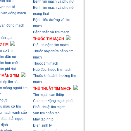
an hai lá
Bệnh tim mạch và phụ nữ
van hai lá
Bệnh tim mạch và phụ nữ
 van động mạch
mang thai
Bệnh tiểu đường và tim
 van động mạch
mạch
Bệnh thận và tim mạch
nhân tạo
THUỐC TIM MẠCH
 TIM
Điều trị bệnh tim mạch
m cơ tim
Thuốc hay chữa bệnh tim
tim dãn nở
mạch
tim hạn chế
Thuốc tim mạch
im phì đại
Ngộ độc thuốc tim mạch
 MÀNG TIM
Thuốc khác ảnh hưởng tim
n ép tim cấp
mạch
m màng ngoài tim
THỦ THUẬT TIM MẠCH
c
Tim mạch can thiệp
 ngực
Catheter động mạch phổi
ếu máu cơ tim
Phẫu thuật tim mạch
g mạch vành cấp
Van tim nhân tạo
 đau thắt ngực
Máy tạo nhịp
 định
Điện sinh lý