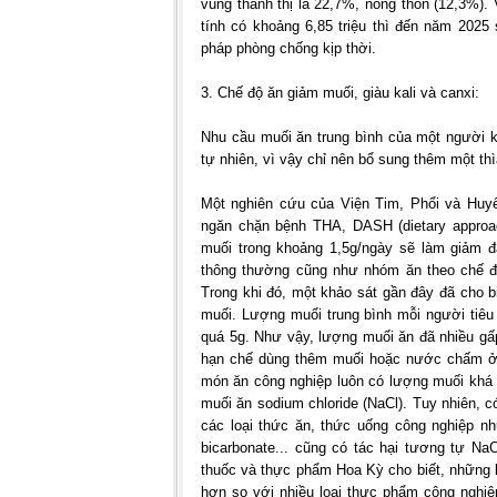
vùng thành thị là 22,7%, nông thôn (12,3%).
tính có khoảng 6,85 triệu thì đến năm 2025
pháp phòng chống kịp thời.
3. Chế độ ăn giảm muối, giàu kali và canxi:
Nhu cầu muối ăn trung bình của một người k
tự nhiên, vì vậy chỉ nên bổ sung thêm một th
Một nghiên cứu của Viện Tim, Phổi và Huy
ngăn chặn bệnh THA, DASH (dietary approach
muối trong khoảng 1,5g/ngày sẽ làm giảm 
thông thường cũng như nhóm ăn theo chế độ
Trong khi đó, một khảo sát gần đây đã cho 
muối. Lượng muối trung bình mỗi người tiêu
quá 5g. Như vậy, lượng muối ăn đã nhiều gấp
hạn chế dùng thêm muối hoặc nước chấm ở 
món ăn công nghiệp luôn có lượng muối khá 
muối ăn sodium chloride (NaCl). Tuy nhiên, có
các loại thức ăn, thức uống công nghiệp nh
bicarbonate... cũng có tác hại tương tự Na
thuốc và thực phẩm Hoa Kỳ cho biết, những l
hơn so với nhiều loại thực phẩm công nghiệp