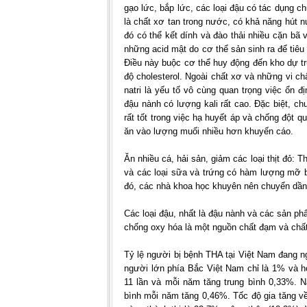
gạo lức, bắp lức, các loại đậu có tác dụng c
là chất xơ tan trong nước, có khả năng hút n
đó có thể kết dính và đào thải nhiều cặn bã v
những acid mật do cơ thể sản sinh ra để tiêu
Điều này buộc cơ thể huy động đến kho dự tr
độ cholesterol. Ngoài chất xơ và những vi chấ
natri là yếu tố vô cùng quan trọng việc ổn đ
đậu nành có lượng kali rất cao. Đặc biệt, chuố
rất tốt trong việc hạ huyết áp và chống đột 
ăn vào lượng muối nhiều hơn khuyến cáo.
Ăn nhiều cá, hải sản, giảm các loại thịt đỏ: Thị
và các loại sữa và trứng có hàm lượng mỡ b
đó, các nhà khoa học khuyên nên chuyển dần 
Các loại đậu, nhất là đậu nành và các sản p
chống oxy hóa là một nguồn chất đạm và chấ
Tỷ lệ người bị bệnh THA tại Việt Nam đang 
người lớn phía Bắc Việt Nam chỉ là 1% và hơ
11 lần và mỗi năm tăng trung bình 0,33%. N
bình mỗi năm tăng 0,46%. Tốc độ gia tăng v