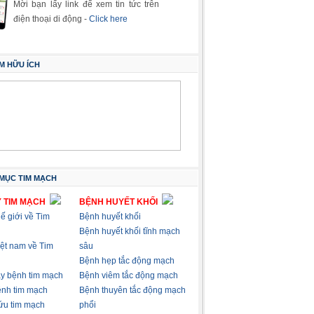
Mời bạn lấy link để xem tin tức trên
điện thoại di động -
Click here
M HỮU ÍCH
MỤC TIM MẠCH
 TIM MẠCH
BỆNH HUYẾT KHỐI
hế giới về Tim
Bệnh huyết khối
Bệnh huyết khối tĩnh mạch
việt nam về Tim
sâu
Bệnh hẹp tắc động mạch
ây bệnh tim mạch
Bệnh viêm tắc động mạch
nh tim mạch
Bệnh thuyên tắc động mạch
ứu tim mạch
phổi