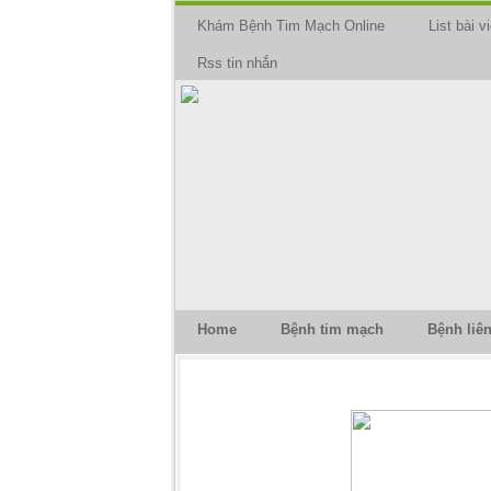
Khám Bệnh Tim Mạch Online
List bài vi
Rss tin nhắn
Home
Bệnh tim mạch
Bệnh liê