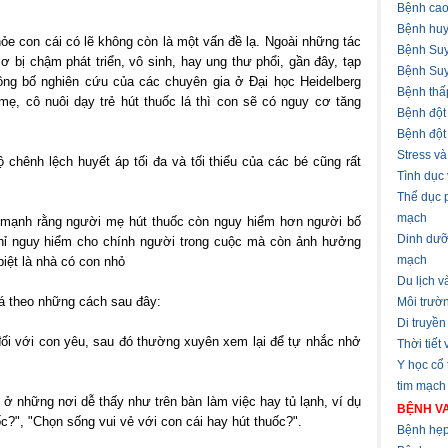
Bệnh cao
Bệnh huy
e con cái có lẽ không còn là một vấn đề lạ. Ngoài những tác
Bệnh Suy
ơ bị chậm phát triển, vô sinh, hay ung thư phổi, gần đây, tạp
Bệnh Suy
ng bố nghiên cứu của các chuyên gia ở Đại học Heidelberg
Bệnh thấ
mẹ, cô nuôi dạy trẻ hút thuốc lá thì con sẽ có nguy cơ tăng
Bệnh đột
Bệnh đột
Stress v
hênh lệch huyết áp tối đa và tối thiểu của các bé cũng rất
Tình dục
Thể dục 
mạch
 mạnh rằng người mẹ hút thuốc còn nguy hiểm hơn người bố
Dinh dưỡ
chỉ nguy hiểm cho chính người trong cuộc mà còn ảnh hưởng
mạch
iệt là nhà có con nhỏ
Du lịch 
lá theo những cách sau đây:
Môi trườ
Di truyền
 đối với con yêu, sau đó thường xuyên xem lại để tự nhắc nhở
Thời tiết
Y học cổ
tim mạch
 ở những nơi dễ thấy như trên bàn làm việc hay tủ lạnh, ví dụ
BỆNH VA
?", "Chọn sống vui vẻ với con cái hay hút thuốc?".
Bệnh hẹp