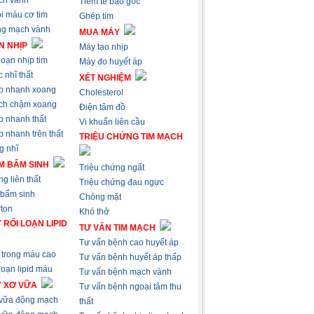
ch vành
Tiêm tế bào gốc
i máu cơ tim
Ghép tim
ng mạch vành
MUA MÁY
N NHỊP
Máy tạo nhịp
loạn nhịp tim
Máy đo huyết áp
 nhĩ thất
XÉT NGHIỆM
p nhanh xoang
Cholesterol
ch chậm xoang
Điện tâm đồ
p nhanh thất
Vi khuẩn liên cầu
 nhanh trên thất
TRIỆU CHỨNG TIM MẠCH
g nhĩ
M BẨM SINH
Triệu chứng ngất
g liên thất
Triệu chứng đau ngực
 bẩm sinh
Chóng mặt
ton
Khó thở
 RỐI LOẠN LIPID
TƯ VẤN TIM MẠCH
Tư vấn bệnh cao huyết áp
trong máu cao
Tư vấn bệnh huyết áp thấp
loạn lipid máu
Tư vấn bệnh mạch vành
Ý XƠ VỮA
Tư vấn bệnh ngoại tâm thu
 vữa động mạch
thất