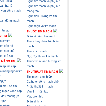
an hai lá
Bệnh tim mạch và phụ nữ
van hai lá
Bệnh tim mạch và phụ nữ
 van động mạch
mang thai
Bệnh tiểu đường và tim
 van động mạch
mạch
Bệnh thận và tim mạch
nhân tạo
THUỐC TIM MẠCH
 TIM
Điều trị bệnh tim mạch
m cơ tim
Thuốc hay chữa bệnh tim
tim dãn nở
mạch
tim hạn chế
Thuốc tim mạch
im phì đại
Ngộ độc thuốc tim mạch
 MÀNG TIM
Thuốc khác ảnh hưởng tim
n ép tim cấp
mạch
m màng ngoài tim
THỦ THUẬT TIM MẠCH
c
Tim mạch can thiệp
 ngực
Catheter động mạch phổi
ếu máu cơ tim
Phẫu thuật tim mạch
g mạch vành cấp
Van tim nhân tạo
 đau thắt ngực
Máy tạo nhịp
 định
Điện sinh lý