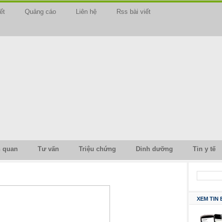
ết
Quảng cáo
Liên hệ
Rss bài viết
n quan
Tư vấn
Triệu chứng
Dinh dưỡng
Tin y tế
XEM TIN