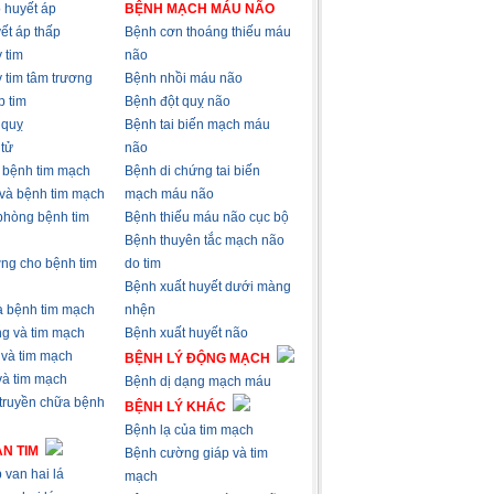
 huyết áp
BỆNH MẠCH MÁU NÃO
ết áp thấp
Bệnh cơn thoáng thiếu máu
 tim
não
 tim tâm trương
Bệnh nhồi máu não
p tim
Bệnh đột quỵ não
 quỵ
Bệnh tai biến mạch máu
 tử
não
à bệnh tim mạch
Bệnh di chứng tai biến
 và bệnh tim mạch
mạch máu não
phòng bệnh tim
Bệnh thiếu máu não cục bộ
Bệnh thuyên tắc mạch não
ng cho bệnh tim
do tim
Bệnh xuất huyết dưới màng
và bệnh tim mạch
nhện
ng và tim mạch
Bệnh xuất huyết não
 và tim mạch
BỆNH LÝ ĐỘNG MẠCH
 và tim mạch
Bệnh dị dạng mạch máu
 truyền chữa bệnh
BỆNH LÝ KHÁC
Bệnh lạ của tim mạch
N TIM
Bệnh cường giáp và tim
 van hai lá
mạch