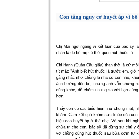
Con tăng nguy cơ huyết áp vì bố 
Chị Mai ngỡ ngàng vì kết luận của bác sỹ l
nhân là do bố mẹ có thói quen hút thuốc lá.
Chị Hạnh (Quận Cầu giấy) than thở là cứ mỗi
tít mắt: "Anh biết hút thuốc lá trước em, giờ
gắng nhắc nhở chồng là nhà có con nhỏ, khôn
ảnh hưởng đến bé, nhưng anh vẫn chứng nào
cũng khỏe, dễ chăm nhưng so với bạn cùng l
hơn.
Thấy con có các biểu hiện như chóng mặt, n
khám. Cầm kết quả khám sức khỏe của con tr
hiệu cao huyết áp ở thể nhẹ. Và sau khi ngh
chữa trị cho con, bác sỹ đã dừng sự chú ý ở 
vợ chồng cùng hút thuốc sau bữa cơm từ kh