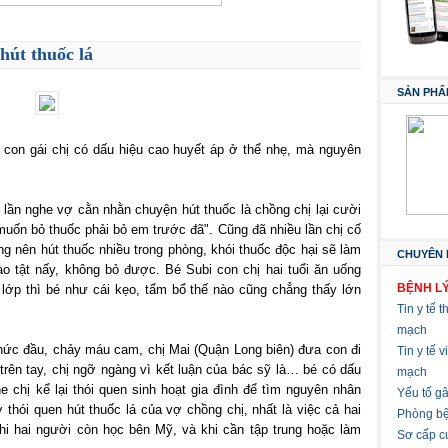
hút thuốc lá
SẢN PHẨ
à con gái chị có dấu hiệu cao huyết áp ở thể nhẹ, mà nguyên
 lần nghe vợ cằn nhằn chuyện hút thuốc là chồng chị lại cười
 muốn bỏ thuốc phải bỏ em trước đã". Cũng đã nhiều lần chị cố
g nên hút thuốc nhiều trong phòng, khói thuốc độc hại sẽ làm
CHUYÊN 
 tật nấy, không bỏ được. Bé Subi con chị hai tuổi ăn uống
BỆNH LÝ
ớp thì bé như cái kẹo, tẩm bổ thế nào cũng chẳng thấy lớn
Tin y tế t
mạch
hức đầu, chảy máu cam, chị Mai (Quận Long biên) đưa con đi
Tin y tế 
ên tay, chị ngỡ ngàng vì kết luận của bác sỹ là… bé có dấu
mạch
e chị kể lại thói quen sinh hoạt gia đình để tìm nguyên nhân
Yếu tố g
thói quen hút thuốc lá của vợ chồng chị, nhất là việc cả hai
Phòng bệ
i hai người còn học bên Mỹ, và khi cần tập trung hoặc làm
Sơ cấp c