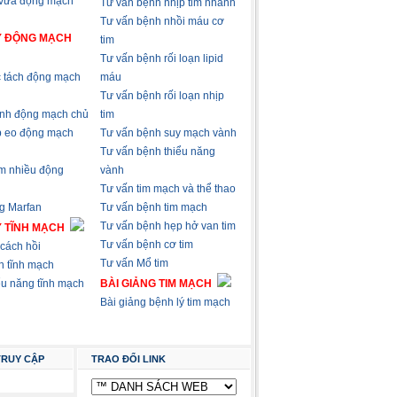
 vữa động mạch
Tư vấn bệnh nhịp tim nhanh
Tư vấn bệnh nhồi máu cơ
Ý ĐỘNG MẠCH
tim
Tư vấn bệnh rối loạn lipid
 tách động mạch
máu
Tư vấn bệnh rối loạn nhịp
nh động mạch chủ
tim
p eo động mạch
Tư vấn bệnh suy mạch vành
Tư vấn bệnh thiểu năng
m nhiều động
vành
Tư vấn tim mạch và thể thao
g Marfan
Tư vấn bệnh tim mạch
Tư vấn bệnh hẹp hở van tim
Ý TĨNH MẠCH
Tư vấn bệnh cơ tim
cách hồi
Tư vấn Mổ tim
n tĩnh mạch
ểu năng tĩnh mạch
BÀI GIẢNG TIM MẠCH
Bài giảng bệnh lý tim mạch
TRUY CẬP
TRAO ĐỔI LINK