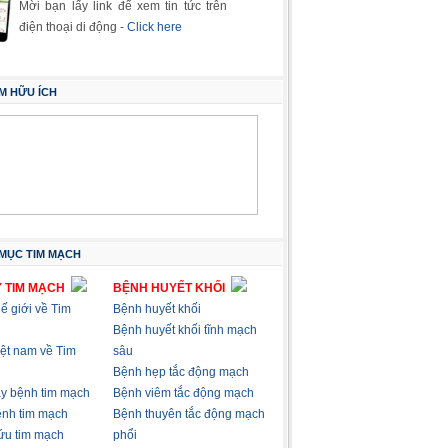
Mời bạn lấy link để xem tin tức trên
điện thoại di động -
Click here
M HỮU ÍCH
MỤC TIM MẠCH
 TIM MẠCH
BỆNH HUYẾT KHỐI
hế giới về Tim
Bệnh huyết khối
Bệnh huyết khối tĩnh mạch
việt nam về Tim
sâu
Bệnh hẹp tắc động mạch
ây bệnh tim mạch
Bệnh viêm tắc động mạch
nh tim mạch
Bệnh thuyên tắc động mạch
ứu tim mạch
phổi