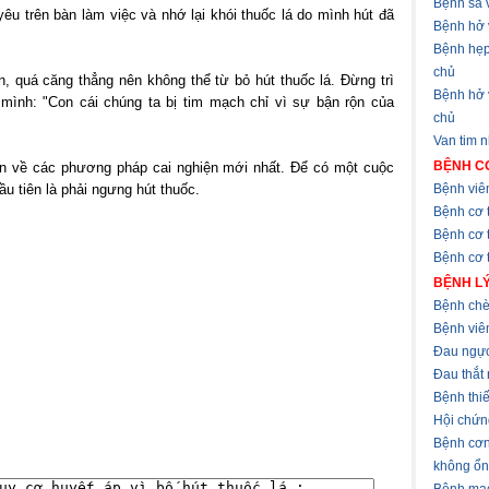
Bệnh sa v
êu trên bàn làm việc và nhớ lại khói thuốc lá do mình hút đã
Bệnh hở 
Bệnh hẹp
chủ
n, quá căng thẳng nên không thể từ bỏ hút thuốc lá. Đừng trì
Bệnh hở
 mình: "Con cái chúng ta bị tim mạch chỉ vì sự bận rộn của
chủ
Van tim 
BỆNH CƠ
in về các phương pháp cai nghiện mới nhất. Để có một cuộc
u tiên là phải ngưng hút thuốc.
Bệnh viê
Bệnh cơ 
Bệnh cơ 
Bệnh cơ t
BỆNH LÝ
Bệnh chè
Bệnh viê
Đau ngự
Đau thắt
Bệnh thi
Hội chứn
Bệnh cơn
không ổn