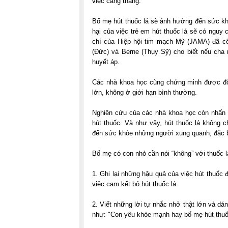
việc căng thẳng.
Bố mẹ hút thuốc lá sẽ ảnh hưởng đến sức khỏ
hại của việc trẻ em hút thuốc lá sẽ có nguy c
chí của Hiệp hội tim mạch Mỹ (JAMA) đã cô
(Đức) và Berne (Thụy Sỹ) cho biết nếu cha 
huyết áp.
Các nhà khoa học cũng chứng minh được độ c
lớn, không ở giới hạn bình thường.
Nghiên cứu của các nhà khoa học còn nhấn
hút thuốc. Và như vậy, hút thuốc lá không 
đến sức khỏe những người xung quanh, đặc b
Bố mẹ có con nhỏ cần nói “không” với thuốc 
1. Ghi lại những hậu quả của việc hút thuốc
việc cam kết bỏ hút thuốc lá
2. Viết những lời tự nhắc nhở thật lớn và dán
như: "Con yêu khỏe mạnh hay bố mẹ hút thuốc