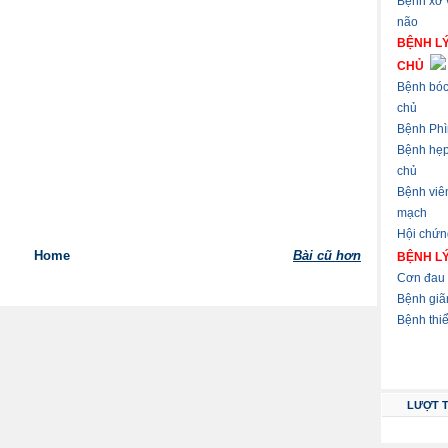
Bệnh xơ
não
BỆNH L
CHỦ
Bệnh bóc
chủ
Bệnh Phì
Bệnh hẹ
chủ
Bệnh viê
mạch
Hội chứn
Home
Bài cũ hơn
BỆNH L
Cơn đau 
Bệnh giã
Bệnh thi
LƯỢT 