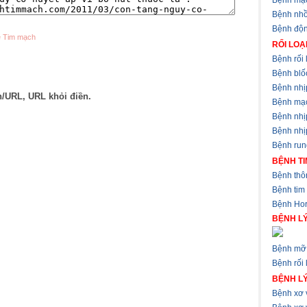
Bệnh mạ
Bệnh nhồ
Bệnh độ
về Tim mạch
RỐI LOẠ
Bệnh rối 
Bệnh blốc
Bệnh nhị
n/URL, URL khỏi điền.
Bệnh mạ
Bệnh nhị
Bệnh nhịp
Bệnh run
BỆNH TI
Bệnh thôn
Bệnh tim
Bệnh Hor
BỆNH LÝ
Bệnh mỡ 
Bệnh rối 
BỆNH L
Bệnh xơ