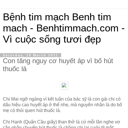
Bệnh tim mạch Benh tim
mach - Benhtimmach.com -
Vì cuộc sống tươi đẹp
Saturday, 19 March 2011
Con tăng nguy cơ huyết áp vì bố hút
thuốc lá
Chị Mai ngỡ ngàng vì kết luận của bác sỹ là con gái chị có
dấu hiệu cao huyết áp ở thể nhẹ, mà nguyên nhân là do bố
mẹ có thói quen hút thuốc lá.
Chị Hạnh (Quận Cầu giấy) than thở là cứ mỗi lần nghe vợ
cằn nhằn chuyện hút thuốc là chồng chị lại cười tít mắt: