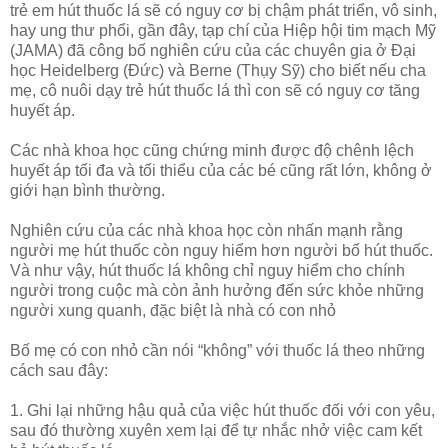
trẻ em hút thuốc lá sẽ có nguy cơ bị chậm phát triển, vô sinh,
hay ung thư phổi, gần đây, tạp chí của Hiệp hội tim mạch Mỹ
(JAMA) đã công bố nghiên cứu của các chuyên gia ở Đại
học Heidelberg (Đức) và Berne (Thụy Sỹ) cho biết nếu cha
mẹ, cô nuôi dạy trẻ hút thuốc lá thì con sẽ có nguy cơ tăng
huyết áp.
Các nhà khoa học cũng chứng minh được độ chênh lệch
huyết áp tối đa và tối thiểu của các bé cũng rất lớn, không ở
giới hạn bình thường.
Nghiên cứu của các nhà khoa học còn nhấn mạnh rằng
người mẹ hút thuốc còn nguy hiểm hơn người bố hút thuốc.
Và như vậy, hút thuốc lá không chỉ nguy hiểm cho chính
người trong cuộc mà còn ảnh hưởng đến sức khỏe những
người xung quanh, đặc biệt là nhà có con nhỏ
Bố mẹ có con nhỏ cần nói “không” với thuốc lá theo những
cách sau đây:
1. Ghi lại những hậu quả của việc hút thuốc đối với con yêu,
sau đó thường xuyên xem lại để tự nhắc nhở việc cam kết