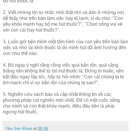
bỏ hút thuốc lá
2. Viết những lời tự nhắc nhở thật lớn và dán ở những nơi
dễ thấy như trên bàn làm việc hay tủ lạnh, ví dụ như: "Con
yêu khỏe mạnh hay bố mẹ hút thuốc?", "Chọn sống vui vẻ
với con cái hay hút thuốc?".
3. Luôn giữ bên mình một tấm hình của con yêu trên bàn làm
việc và nhớ lại khói thuốc lá do mình hút đã ảnh hưởng đến
con như thế nào.
4. Bỏ ngay ý nghĩ rằng công việc quá bận rộn, quá căng
thẳng nên không thể từ bỏ hút thuốc lá. Đừng trì hoãn, nên
bắt đầu ngay lập tức, hãy tự hỏi mình: "Con cái chúng ta bị
tim mạch chỉ vì sự bận rộn của chúng ta sao?".
5. Nghiên cứu sách báo và cập nhật thông tin về các
phương pháp cai nghiện mới nhất. Để có một cuộc sống
cho mình và con thật khỏe mạnh, điều đầu tiên là phải
ngưng hút thuốc.
Yêu Sức Khoẻ
at
00:36