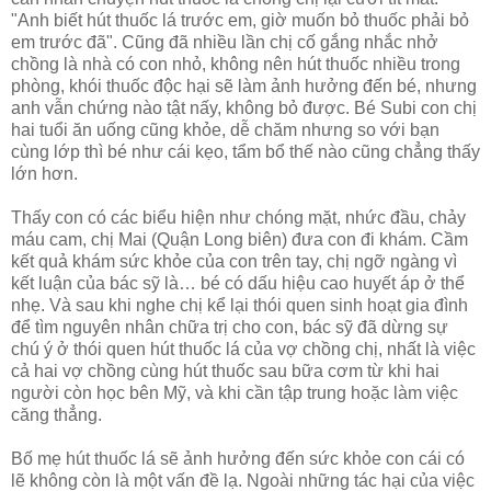
"Anh biết hút thuốc lá trước em, giờ muốn bỏ thuốc phải bỏ
em trước đã". Cũng đã nhiều lần chị cố gắng nhắc nhở
chồng là nhà có con nhỏ, không nên hút thuốc nhiều trong
phòng, khói thuốc độc hại sẽ làm ảnh hưởng đến bé, nhưng
anh vẫn chứng nào tật nấy, không bỏ được. Bé Subi con chị
hai tuổi ăn uống cũng khỏe, dễ chăm nhưng so với bạn
cùng lớp thì bé như cái kẹo, tẩm bổ thế nào cũng chẳng thấy
lớn hơn.
Thấy con có các biểu hiện như chóng mặt, nhức đầu, chảy
máu cam, chị Mai (Quận Long biên) đưa con đi khám. Cầm
kết quả khám sức khỏe của con trên tay, chị ngỡ ngàng vì
kết luận của bác sỹ là… bé có dấu hiệu cao huyết áp ở thể
nhẹ. Và sau khi nghe chị kể lại thói quen sinh hoạt gia đình
để tìm nguyên nhân chữa trị cho con, bác sỹ đã dừng sự
chú ý ở thói quen hút thuốc lá của vợ chồng chị, nhất là việc
cả hai vợ chồng cùng hút thuốc sau bữa cơm từ khi hai
người còn học bên Mỹ, và khi cần tập trung hoặc làm việc
căng thẳng.
Bố mẹ hút thuốc lá sẽ ảnh hưởng đến sức khỏe con cái có
lẽ không còn là một vấn đề lạ. Ngoài những tác hại của việc