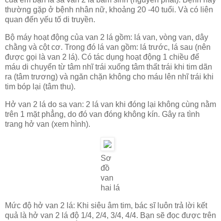
thường gặp ở bệnh nhân nữ, khoảng 20 -40 tuổi. Và có liên
quan đến yếu tố di truyền.
Bộ máy hoạt động của van 2 lá gồm: lá van, vòng van, dây
chằng và cột cơ. Trong đó lá van gồm: lá trước, lá sau (nên
được gọi là van 2 lá). Có tác dụng hoạt động 1 chiều để
máu di chuyển từ tâm nhĩ trái xuống tâm thất trái khi tim dãn
ra (tâm trương) và ngăn chặn không cho máu lên nhĩ trái khi
tim bóp lại (tâm thu).
Hở van 2 lá do sa van: 2 lá van khi đóng lại không cùng nằm
trên 1 mặt phẳng, do đó van đóng không kín. Gây ra tình
trang hở van (xem hình).
Sơ
đồ
van
hai lá
Mức độ hở van 2 lá: Khi siêu âm tim, bác sĩ luôn trả lời kết
quả là hở van 2 lá độ 1/4, 2/4, 3/4, 4/4. Bạn sẽ đọc được trên