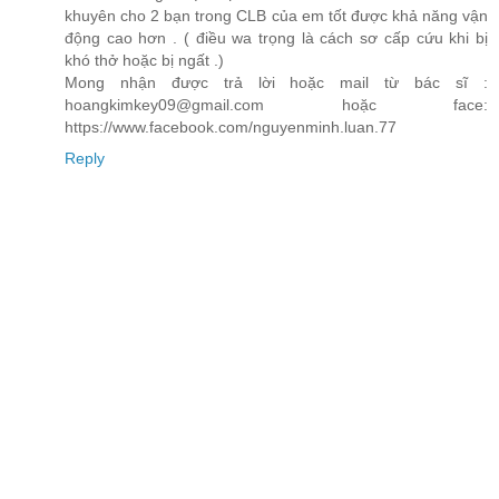
khuyên cho 2 bạn trong CLB của em tốt được khả năng vận
động cao hơn . ( điều wa trọng là cách sơ cấp cứu khi bị
khó thở hoặc bị ngất .)
Mong nhận được trả lời hoặc mail từ bác sĩ :
hoangkimkey09@gmail.com hoặc face:
https://www.facebook.com/nguyenminh.luan.77
Reply