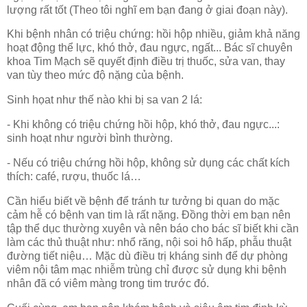
lượng rất tốt (Theo tôi nghĩ em bạn đang ở giai đoạn này).
Khi bệnh nhân có triệu chứng: hồi hộp nhiều, giảm khả năng
hoạt động thể lực, khó thở, đau ngực, ngất... Bác sĩ chuyên
khoa Tim Mạch sẽ quyết định điều trị thuốc, sửa van, thay
van tùy theo mức độ nặng của bệnh.
Sinh họat như thế nào khi bị sa van 2 lá:
- Khi không có triệu chứng hồi hộp, khó thở, đau ngực...:
sinh hoạt như người bình thường.
- Nếu có triệu chứng hồi hộp, không sử dụng các chất kích
thích: café, rượu, thuốc lá…
Cần hiểu biết về bệnh để tránh tư tưởng bi quan do mặc
cảm hễ có bệnh van tim là rất nặng. Đồng thời em bạn nên
tập thể dục thường xuyên và nên báo cho bác sĩ biết khi cần
làm các thủ thuật như: nhổ răng, nội soi hô hấp, phẫu thuật
đường tiết niệu… Mặc dù điều trị kháng sinh để dự phòng
viêm nội tâm mạc nhiễm trùng chỉ được sử dụng khi bệnh
nhân đã có viêm màng trong tim trước đó.