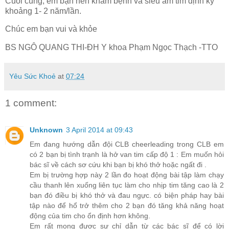
Cuối cùng, em bạn nên khám bệnh và siêu âm tim định kỳ
khoảng 1- 2 năm/lần.
Chúc em bạn vui và khỏe
BS NGÔ QUANG THI-
ĐH Y khoa Phạm Ngọc Thạch -TTO
Yêu Sức Khoẻ
at
07:24
1 comment:
Unknown
3 April 2014 at 09:43
Em đang hướng dẫn đội CLB cheerleading trong CLB em
có 2 bạn bị tình trạnh là hở van tim cấp độ 1 : Em muốn hỏi
bác sĩ về cách sơ cứu khi bạn bị khó thở hoặc ngất đi .
Em bị trường hợp này 2 lần đo hoạt động bài tập làm chạy
cầu thanh lên xuống liên tục làm cho nhịp tim tăng cao là 2
bạn đó điều bị khó thở và đau ngực. có biện pháp hay bài
tập nào để hổ trở thêm cho 2 bạn đó tăng khả năng hoạt
động của tim cho ổn định hơn không.
Em rất mong được sự chỉ dẫn từ các bác sĩ để có lời