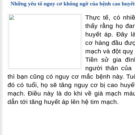
Những yếu tố nguy cơ không ngờ của bệnh cao huyết
Thực tế, có nhi
thấy rằng họ đa
huyết áp. Đây l
cơ hàng đầu đượ
mạch và đột quỵ
Tiền sử gia đì
người thân của 
thì bạn cũng có nguy cơ mắc bệnh này. Tuổ
đó có tuổi, họ sẽ tăng nguy cơ bị cao huy
mạch. Điều này là do khi về già mạch má
dẫn tới tăng huyết áp lên hệ tim mạch.