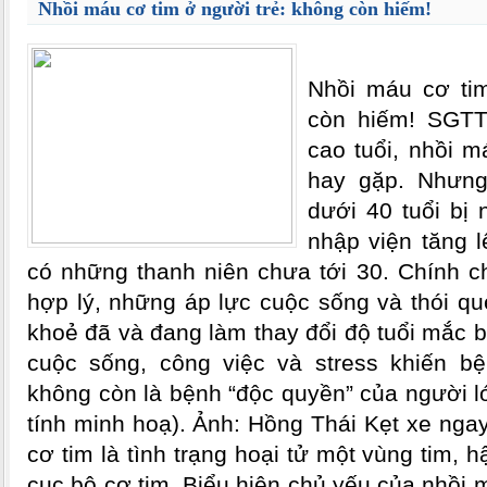
Nhồi máu cơ tim ở người trẻ: không còn hiếm!
Nhồi máu cơ tim
còn hiếm! SGTT
cao tuổi, nhồi m
hay gặp. Nhưng
dưới 40 tuổi bị 
nhập viện tăng l
có những thanh niên chưa tới 30. Chính 
hợp lý, những áp lực cuộc sống và thói qu
khoẻ đã và đang làm thay đổi độ tuổi mắc 
cuộc sống, công việc và stress khiến b
không còn là bệnh “độc quyền” của người l
tính minh hoạ). Ảnh: Hồng Thái Kẹt xe nga
cơ tim là tình trạng hoại tử một vùng tim, 
cục bộ cơ tim. Biểu hiện chủ yếu của nhồi 