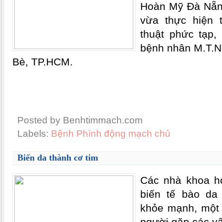
Hoàn Mỹ Đà Nẵng
vừa thực hiện 
thuật phức tạp,
bệnh nhân M.T.N.
Bè, TP.HCM.
Posted by Benhtimmach.com
Labels:
Bệnh Phình động mạch chủ
Biến da thành cơ tim
Các nhà khoa họ
biến tế bào da
khỏe mạnh, một t
người gặp các vấ