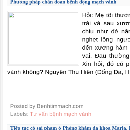
Phương pháp chẩn đoán bệnh động mạch vành
Hỏi: Mẹ tôi thư
trái và sau xươ
chịu như đè nặn
nghẹt lồng ngực
đến xương hàm d
vai. Đau thường 
Xin hỏi, đó có 
vành không? Nguyễn Thu Hiên (Đống Đa, Hà
Posted by Benhtimmach.com
Labels:
Tư vấn bệnh mạch vành
Tiếp tục có sai phạm ở Phòng khám đa khoa Maria,