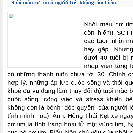
Nhồi máu cơ tim ở người trẻ: không còn hiếm!
Nhồi máu cơ tim
còn hiếm! SGTT
cao tuổi, nhồi m
hay gặp. Nhưng
dưới 40 tuổi bị 
nhập viện tăng l
có những thanh niên chưa tới 30. Chính 
hợp lý, những áp lực cuộc sống và thói qu
khoẻ đã và đang làm thay đổi độ tuổi mắc 
cuộc sống, công việc và stress khiến b
không còn là bệnh “độc quyền” của người l
tính minh hoạ). Ảnh: Hồng Thái Kẹt xe nga
cơ tim là tình trạng hoại tử một vùng tim, 
cục bộ cơ tim. Biểu hiện chủ yếu của nhồi 