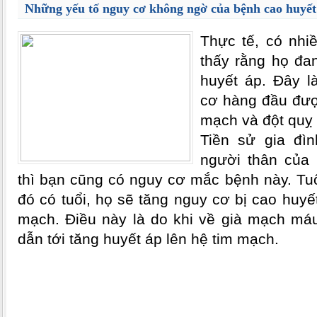
Những yếu tố nguy cơ không ngờ của bệnh cao huyết
Thực tế, có nhi
thấy rằng họ đa
huyết áp. Đây l
cơ hàng đầu đượ
mạch và đột quỵ
Tiền sử gia đì
người thân của 
thì bạn cũng có nguy cơ mắc bệnh này. Tuổ
đó có tuổi, họ sẽ tăng nguy cơ bị cao huy
mạch. Điều này là do khi về già mạch má
dẫn tới tăng huyết áp lên hệ tim mạch.