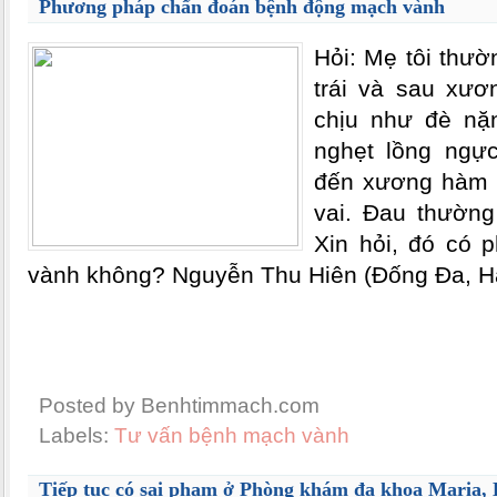
Phương pháp chẩn đoán bệnh động mạch vành
Hỏi: Mẹ tôi thư
trái và sau xươ
chịu như đè nặn
nghẹt lồng ngực
đến xương hàm d
vai. Đau thường 
Xin hỏi, đó có 
vành không? Nguyễn Thu Hiên (Đống Đa, Hà
Posted by Benhtimmach.com
Labels:
Tư vấn bệnh mạch vành
Tiếp tục có sai phạm ở Phòng khám đa khoa Maria,