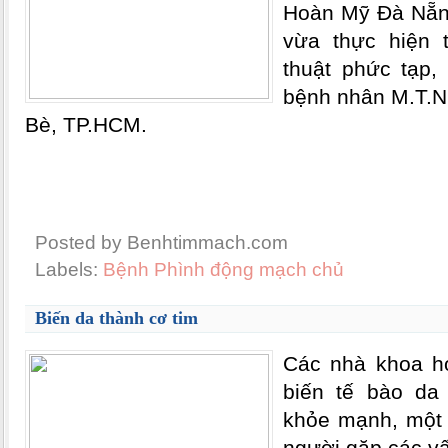
Hoàn Mỹ Đà Nẵng
vừa thực hiện 
thuật phức tạp,
bệnh nhân M.T.N.
Bè, TP.HCM.
Posted by Benhtimmach.com
Labels:
Bệnh Phình động mạch chủ
Biến da thành cơ tim
Các nhà khoa họ
biến tế bào da
khỏe mạnh, một t
người gặp các vấ