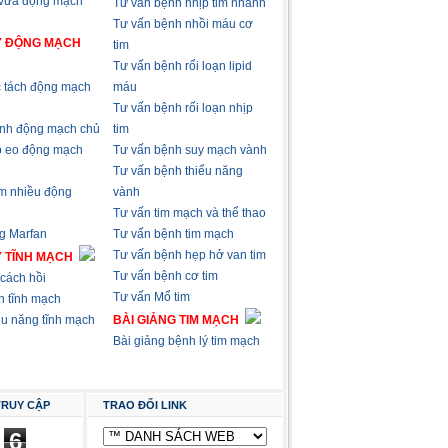
 vữa động mạch
Tư vấn bệnh nhịp tim nhanh
Tư vấn bệnh nhồi máu cơ
Ý ĐỘNG MẠCH
tim
Tư vấn bệnh rối loạn lipid
 tách động mạch
máu
Tư vấn bệnh rối loạn nhịp
nh động mạch chủ
tim
p eo động mạch
Tư vấn bệnh suy mạch vành
Tư vấn bệnh thiểu năng
m nhiều động
vành
Tư vấn tim mạch và thể thao
g Marfan
Tư vấn bệnh tim mạch
Tư vấn bệnh hẹp hở van tim
Ý TĨNH MẠCH
Tư vấn bệnh cơ tim
cách hồi
Tư vấn Mổ tim
n tĩnh mạch
ểu năng tĩnh mạch
BÀI GIẢNG TIM MẠCH
Bài giảng bệnh lý tim mạch
TRUY CẬP
TRAO ĐỔI LINK
6