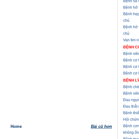
Bệnh sa v
Bệnh hở 
Bệnh hẹp
chủ
Bệnh hở
chủ
Van tim 
BỆNH CƠ
Bệnh viê
Bệnh cơ 
Bệnh cơ 
Bệnh cơ t
BỆNH LÝ
Bệnh chè
Bệnh viê
Đau ngự
Đau thắt
Bệnh thi
Hội chứn
Bệnh cơn
Home
Bài cũ hơn
không ổn