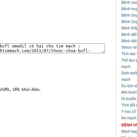
Bệnh cao
Bệnh huy
Bệnh Suy
Bệnh Suy
Bệnh thấ
Bệnh đột
Bệnh đột
Stress v
Tình dục
Thể dục 
mạch
Dinh dưỡ
mạch
Du lịch 
n/URL, URL khỏi điền.
Môi trườ
Di truyền
Thời tiết
Y học cổ
tim mạch
BỆNH VA
Bệnh hẹp