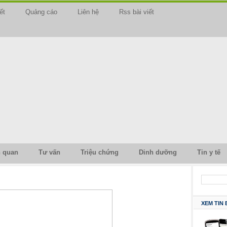
ết
Quảng cáo
Liên hệ
Rss bài viết
n quan
Tư vấn
Triệu chứng
Dinh dưỡng
Tin y tế
XEM TIN