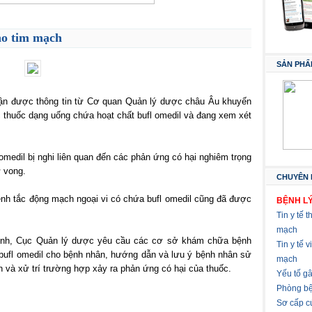
ho tim mạch
SẢN PHẨ
hận được thông tin từ Cơ quan Quản lý dược châu Âu khuyến
 thuốc dạng uống chứa hoạt chất bufl omedil và đang xem xét
omedil bị nghi liên quan đến các phản ứng có hại nghiêm trọng
ử vong.
CHUYÊN 
bệnh tắc động mạch ngoại vi có chứa bufl omedil cũng đã được
BỆNH LÝ
Tin y tế t
mạch
ệnh, Cục Quản lý dược yêu cầu các cơ sở khám chữa bệnh
Tin y tế 
n bufl omedil cho bệnh nhân, hướng dẫn và lưu ý bệnh nhân sử
mạch
n và xử trí trường hợp xảy ra phản ứng có hại của thuốc.
Yếu tố g
Phòng bệ
Sơ cấp c