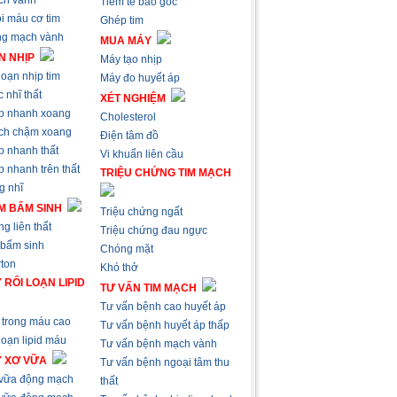
ch vành
Tiêm tế bào gốc
i máu cơ tim
Ghép tim
ng mạch vành
MUA MÁY
N NHỊP
Máy tạo nhịp
loạn nhịp tim
Máy đo huyết áp
 nhĩ thất
XÉT NGHIỆM
p nhanh xoang
Cholesterol
ch chậm xoang
Điện tâm đồ
p nhanh thất
Vi khuẩn liên cầu
 nhanh trên thất
TRIỆU CHỨNG TIM MẠCH
g nhĩ
M BẨM SINH
Triệu chứng ngất
g liên thất
Triệu chứng đau ngực
 bẩm sinh
Chóng mặt
ton
Khó thở
 RỐI LOẠN LIPID
TƯ VẤN TIM MẠCH
Tư vấn bệnh cao huyết áp
trong máu cao
Tư vấn bệnh huyết áp thấp
loạn lipid máu
Tư vấn bệnh mạch vành
Ý XƠ VỮA
Tư vấn bệnh ngoại tâm thu
 vữa động mạch
thất