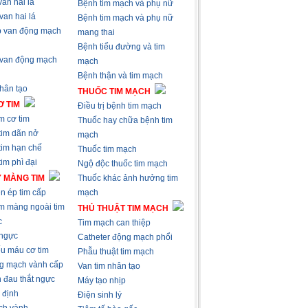
an hai lá
Bệnh tim mạch và phụ nữ
van hai lá
Bệnh tim mạch và phụ nữ
 van động mạch
mang thai
Bệnh tiểu đường và tim
 van động mạch
mạch
Bệnh thận và tim mạch
nhân tạo
THUỐC TIM MẠCH
 TIM
Điều trị bệnh tim mạch
m cơ tim
Thuốc hay chữa bệnh tim
tim dãn nở
mạch
tim hạn chế
Thuốc tim mạch
im phì đại
Ngộ độc thuốc tim mạch
 MÀNG TIM
Thuốc khác ảnh hưởng tim
n ép tim cấp
mạch
m màng ngoài tim
THỦ THUẬT TIM MẠCH
c
Tim mạch can thiệp
 ngực
Catheter động mạch phổi
ếu máu cơ tim
Phẫu thuật tim mạch
g mạch vành cấp
Van tim nhân tạo
 đau thắt ngực
Máy tạo nhịp
 định
Điện sinh lý