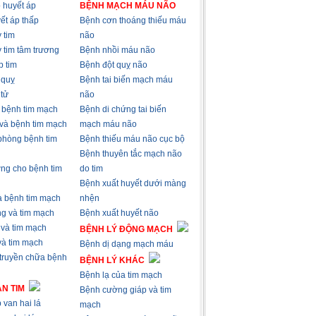
 huyết áp
BỆNH MẠCH MÁU NÃO
ết áp thấp
Bệnh cơn thoáng thiếu máu
 tim
não
 tim tâm trương
Bệnh nhồi máu não
p tim
Bệnh đột quỵ não
 quỵ
Bệnh tai biến mạch máu
 tử
não
à bệnh tim mạch
Bệnh di chứng tai biến
 và bệnh tim mạch
mạch máu não
phòng bệnh tim
Bệnh thiếu máu não cục bộ
Bệnh thuyên tắc mạch não
ng cho bệnh tim
do tim
Bệnh xuất huyết dưới màng
và bệnh tim mạch
nhện
ng và tim mạch
Bệnh xuất huyết não
 và tim mạch
BỆNH LÝ ĐỘNG MẠCH
 và tim mạch
Bệnh dị dạng mạch máu
 truyền chữa bệnh
BỆNH LÝ KHÁC
Bệnh lạ của tim mạch
N TIM
Bệnh cường giáp và tim
 van hai lá
mạch