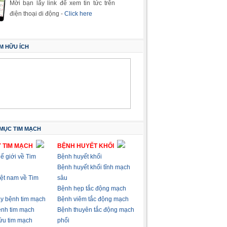
Mời bạn lấy link để xem tin tức trên
điện thoại di động -
Click here
M HỮU ÍCH
MỤC TIM MẠCH
 TIM MẠCH
BỆNH HUYẾT KHỐI
hế giới về Tim
Bệnh huyết khối
Bệnh huyết khối tĩnh mạch
việt nam về Tim
sâu
Bệnh hẹp tắc động mạch
ây bệnh tim mạch
Bệnh viêm tắc động mạch
nh tim mạch
Bệnh thuyên tắc động mạch
ứu tim mạch
phổi