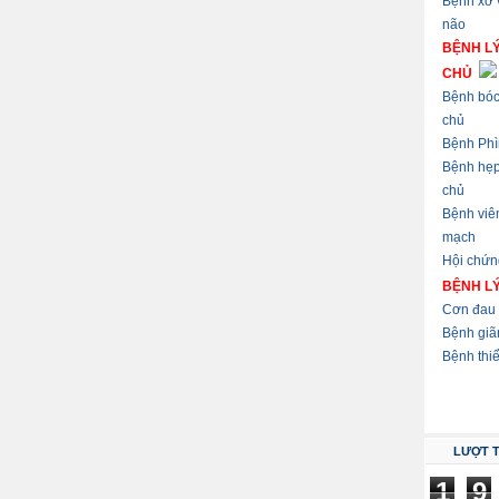
Bệnh xơ
não
BỆNH L
CHỦ
Bệnh bóc
chủ
Bệnh Phì
Bệnh hẹ
chủ
Bệnh viê
mạch
Hội chứn
BỆNH L
Cơn đau 
Bệnh giã
Bệnh thi
LƯỢT 
1
9