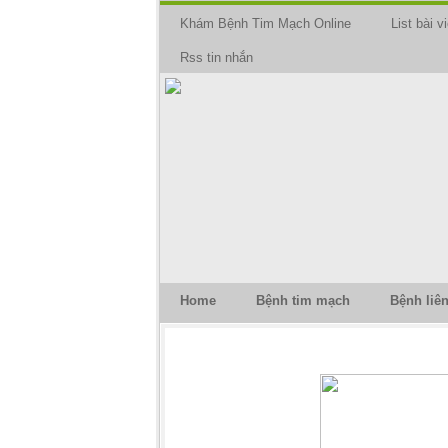
Khám Bệnh Tim Mạch Online
List bài vi
Rss tin nhắn
Home
Bệnh tim mạch
Bệnh liê