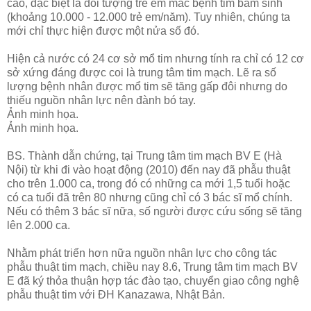
cao, đặc biệt là đối tượng trẻ em mắc bệnh tim bẩm sinh
(khoảng 10.000 - 12.000 trẻ em/năm). Tuy nhiên, chúng ta
mới chỉ thực hiện được một nửa số đó.
Hiện cả nước có 24 cơ sở mổ tim nhưng tính ra chỉ có 12 cơ
sở xứng đáng được coi là trung tâm tim mạch. Lẽ ra số
lượng bệnh nhân được mổ tim sẽ tăng gấp đôi nhưng do
thiếu nguồn nhân lực nên đành bó tay.
Ảnh minh họa.
Ảnh minh họa.
BS. Thành dẫn chứng, tại Trung tâm tim mạch BV E (Hà
Nội) từ khi đi vào hoạt động (2010) đến nay đã phẫu thuật
cho trên 1.000 ca, trong đó có những ca mới 1,5 tuổi hoặc
có ca tuổi đã trên 80 nhưng cũng chỉ có 3 bác sĩ mổ chính.
Nếu có thêm 3 bác sĩ nữa, số người được cứu sống sẽ tăng
lên 2.000 ca.
Nhằm phát triển hơn nữa nguồn nhân lực cho công tác
phẫu thuật tim mạch, chiều nay 8.6, Trung tâm tim mạch BV
E đã ký thỏa thuận hợp tác đào tạo, chuyển giao công nghệ
phẫu thuật tim với ĐH Kanazawa, Nhật Bản.