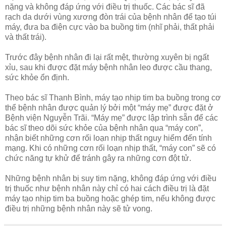
nặng và không đáp ứng với điều trị thuốc. Các bác sĩ đã
rạch da dưới vùng xương đòn trái của bệnh nhân để tạo túi
máy, đưa ba điện cực vào ba buồng tim (nhĩ phải, thất phải
và thất trái).
Trước đây bệnh nhân đi lại rất mệt, thường xuyên bị ngất
xỉu, sau khi được đặt máy bệnh nhân leo được cầu thang,
sức khỏe ổn định.
Theo bác sĩ Thanh Bình, máy tạo nhịp tim ba buồng trong cơ
thể bệnh nhân được quản lý bởi một “máy mẹ” được đặt ở
Bệnh viện Nguyễn Trãi. “Máy mẹ” được lập trình sẵn để các
bác sĩ theo dõi sức khỏe của bệnh nhân qua “máy con”,
nhận biết những cơn rối loạn nhịp thất nguy hiểm đến tính
mạng. Khi có những cơn rối loạn nhịp thất, “máy con” sẽ có
chức năng tự khử để tránh gây ra những cơn đột tử.
Những bệnh nhân bị suy tim nặng, không đáp ứng với điều
trị thuốc như bệnh nhân này chỉ có hai cách điều trị là đặt
máy tạo nhịp tim ba buồng hoặc ghép tim, nếu không được
điều trị những bệnh nhân này sẽ tử vong.