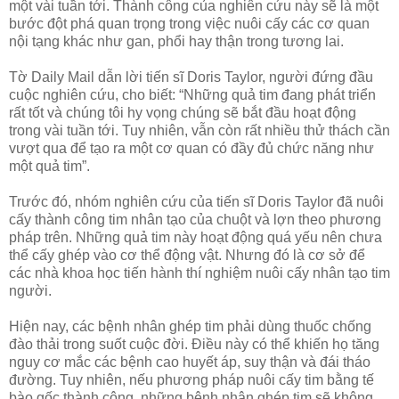
một vài tuần tới. Thành công của nghiên cứu này sẽ là một
bước đột phá quan trọng trong việc nuôi cấy các cơ quan
nội tạng khác như gan, phổi hay thận trong tương lai.
Tờ Daily Mail dẫn lời tiến sĩ Doris Taylor, người đứng đầu
cuộc nghiên cứu, cho biết: “Những quả tim đang phát triển
rất tốt và chúng tôi hy vọng chúng sẽ bắt đầu hoạt động
trong vài tuần tới. Tuy nhiên, vẫn còn rất nhiều thử thách cần
vượt qua để tạo ra một cơ quan có đầy đủ chức năng như
một quả tim”.
Trước đó, nhóm nghiên cứu của tiến sĩ Doris Taylor đã nuôi
cấy thành công tim nhân tạo của chuột và lợn theo phương
pháp trên. Những quả tim này hoạt động quá yếu nên chưa
thể cấy ghép vào cơ thể động vật. Nhưng đó là cơ sở để
các nhà khoa học tiến hành thí nghiệm nuôi cấy nhân tạo tim
người.
Hiện nay, các bệnh nhân ghép tim phải dùng thuốc chống
đào thải trong suốt cuộc đời. Điều này có thể khiến họ tăng
nguy cơ mắc các bệnh cao huyết áp, suy thận và đái tháo
đường. Tuy nhiên, nếu phương pháp nuôi cấy tim bằng tế
bào gốc thành công, những bệnh nhân ghép tim sẽ không