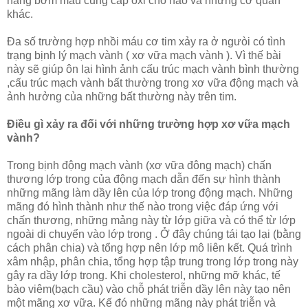
năng bơm máu cung cấp oxi cho não và những cơ quan
khác.
Ða số trường hợp nhồi máu cơ tim xảy ra ở ngưòi có tình
trạng bịnh lý mạch vành ( xơ vữa mạch vành ). Vì thế bài
này sẽ giúp ôn lại hình ảnh cấu trúc mạch vành bình thường
,cấu trúc mạch vành bất thường trong xơ vữa động mạch và
ảnh hưởng của những bất thường này trên tim.
Ðiều gì xảy ra đối với những trường hợp xơ vữa mạch
vành?
Trong bịnh động mạch vành (xơ vữa đông mạch) chấn
thương lớp trong của động mạch dẫn đến sự hình thành
những mãng làm dầy lên của lớp trong động mạch. Những
mãng đó hình thành như thế nào trong việc đáp ứng với
chấn thương, những mảng này từ lớp giữa và có thể từ lớp
ngoài di chuyển vào lớp trong . Ở đây chúng tái tạo lại (bằng
cách phân chia) và tổng hợp nên lớp mô liên kết. Quá trình
xâm nhập, phân chia, tổng hợp tập trung trong lớp trong này
gây ra dầy lớp trong. Khi cholesterol, những mỡ khác, tế
bào viêm(bạch cầu) vào chỗ phát triễn dầy lên này tạo nên
một mãng xơ vữa. Kế đó những mãng này phát triễn và