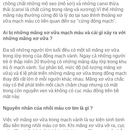
chồng chất những mô sẹo (mô sợi) và những canxi thừa
thải (canxi là chất cứng trong răng và xương).Vì thế những
mãng này thường cứng đó là lý do tại sao thỉnh thoảng xơ
vữa mạch máu có liên quan đến sự "cứng động mạch".
Ai bị những mãng xơ vữa mạch máu và cái gì xảy ra với
những mãng xơ vữa ?
Ða số những người lớn tuổi đều có một số mãng xơ vữa
trong lớp trong của động mạch vành. Ngay cả những người
trẻ ở thập niên 20 thường có những mãng dày lớp trong khu
trú ở mạch vành. Sự phân bố, mức độ (số lượng mãng xơ
vữa) và tỉ lệ phát triển những mãng xơ vữa trong động mạch
thay đổi rất lớn ở mỗi người khác nhau. Mãng xơ vữa chắc
này có thể phát triển một cách chậm chạp nhưng có mặt
trong còn nguyên vẹn và không có cục máu đông trên bề
mặt này.
Nguyên nhân của nhồi máu cơ tim là gì ?
Việc vỡ mãng xơ vữa trong mạch vành là sự kiện sinh bịnh
đầu tiên trong nhồi máu cơ tim. Khi mãng xơ vữa vỡ ra, cục