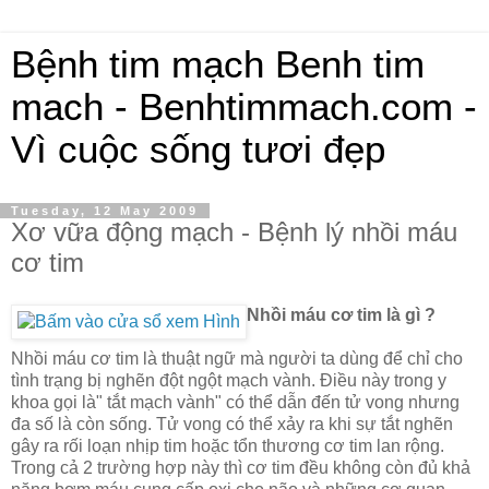
Bệnh tim mạch Benh tim
mach - Benhtimmach.com -
Vì cuộc sống tươi đẹp
Tuesday, 12 May 2009
Xơ vữa động mạch - Bệnh lý nhồi máu
cơ tim
Nhồi máu cơ tim là gì ?
Nhồi máu cơ tim là thuật ngữ mà người ta dùng để chỉ cho
tình trạng bị nghẽn đột ngột mạch vành. Ðiều này trong y
khoa gọi là" tắt mạch vành" có thể dẫn đến tử vong nhưng
đa số là còn sống. Tử vong có thể xảy ra khi sự tắt nghẽn
gây ra rối loạn nhịp tim hoặc tổn thương cơ tim lan rộng.
Trong cả 2 trường hợp này thì cơ tim đều không còn đủ khả