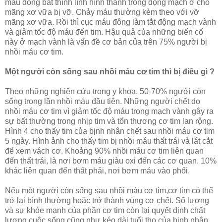
máu đông bất thình lình hình thành trong động mạch ở chỗ
mãng xơ vữa bị vỡ. Chảy máu thường kèm theo với vỡ
mãng xơ vữa. Rồi thì cục máu đông làm tắt động mạch vành
và giảm tốc độ máu đến tim. Hậu quả của những biến cố
này ở mạch vành là vấn đề cơ bản của trên 75% người bị
nhồi máu cơ tim.
Một người còn sống sau nhồi máu cơ tim thì bị điều gì ?
Theo những nghiên cứu trong y khoa, 50-70% người còn
sống trong lần nhồi máu đầu tiên. Những người chết do
nhồi máu cơ tim vì giảm tốc độ máu trong mạch vành gây ra
sự bất thường trong nhịp tim và tổn thương cơ tim lan rộng.
Hình 4 cho thấy tim của bịnh nhân chết sau nhồi máu cơ tim
5 ngày. Hình ảnh cho thấy tim bị nhồi máu thất trái và lát cắt
để xem vách cơ. Khoảng 90% nhồi máu cơ tim liên quan
đến thất trái, là nơi bơm máu giàu oxi đến các cơ quan. 10%
khác liên quan đến thất phải, nơi bơm máu vào phổi.
Nếu một người còn sống sau nhồi máu cơ tim,cơ tim có thể
trở lại bình thường hoặc trở thành vùng cơ chết. Số lượng
và sự khỏe mạnh của phần cơ tim còn lại quyết định chất
lượng cuộc sống cũng như kéo dài tuổi thọ của bịnh nhân