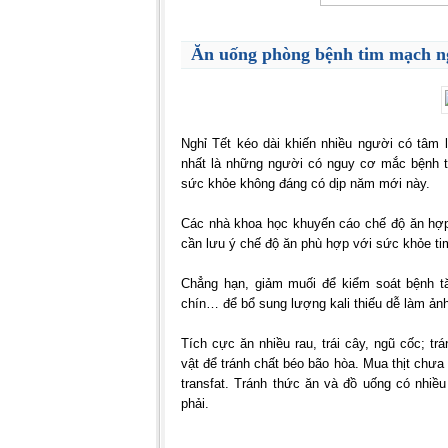
Ăn uống phòng bệnh tim mạch n
Nghỉ Tết kéo dài khiến nhiều người có tâm 
nhất là những người có nguy cơ mắc bệnh ti
sức khỏe không đáng có dịp năm mới này.
Các nhà khoa học khuyến cáo chế độ ăn hợp
cần lưu ý chế độ ăn phù hợp với sức khỏe t
Chẳng hạn, giảm muối để kiểm soát bệnh tă
chín… để bổ sung lượng kali thiếu dễ làm ảnh 
Tích cực ăn nhiều rau, trái cây, ngũ cốc; t
vật để tránh chất béo bão hòa. Mua thịt chưa
transfat. Tránh thức ăn và đồ uống có nhiề
phải.