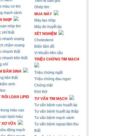
ch vành
Tiêm tế bào gốc
i máu cơ tim
Ghép tim
ng mạch vành
MUA MÁY
N NHỊP
Máy tạo nhịp
loạn nhịp tim
Máy đo huyết áp
 nhĩ thất
XÉT NGHIỆM
p nhanh xoang
Cholesterol
ch chậm xoang
Điện tâm đồ
p nhanh thất
Vi khuẩn liên cầu
 nhanh trên thất
TRIỆU CHỨNG TIM MẠCH
g nhĩ
M BẨM SINH
Triệu chứng ngất
g liên thất
Triệu chứng đau ngực
 bẩm sinh
Chóng mặt
ton
Khó thở
 RỐI LOẠN LIPID
TƯ VẤN TIM MẠCH
Tư vấn bệnh cao huyết áp
trong máu cao
Tư vấn bệnh huyết áp thấp
loạn lipid máu
Tư vấn bệnh mạch vành
Ý XƠ VỮA
Tư vấn bệnh ngoại tâm thu
 vữa động mạch
thất