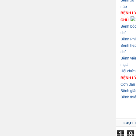
Bệnh xơ
não
BỆNH L
CHỦ
Bệnh bóc
chủ
Bệnh Phì
Bệnh hẹ
chủ
Bệnh viê
mạch
Hội chứn
BỆNH L
Cơn đau 
Bệnh giã
Bệnh thi
LƯỢT 
1
9