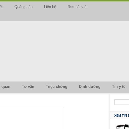
ết
Quảng cáo
Liên hệ
Rss bài viết
n quan
Tư vấn
Triệu chứng
Dinh dưỡng
Tin y tế
XEM TIN