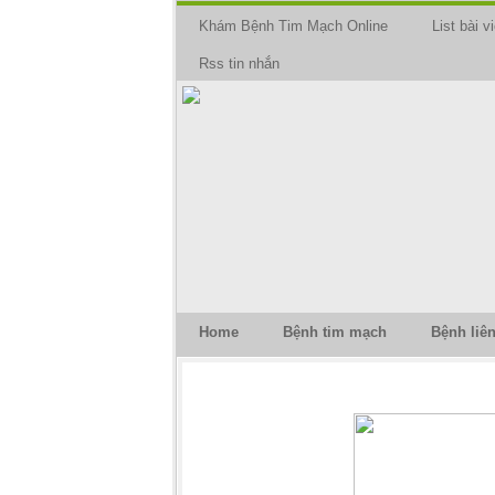
Khám Bệnh Tim Mạch Online
List bài vi
Rss tin nhắn
Home
Bệnh tim mạch
Bệnh liê