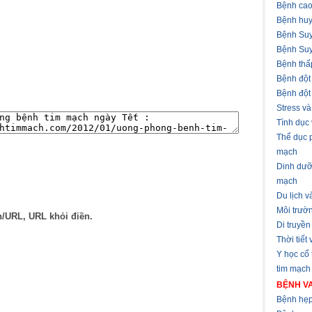
Bệnh cao
Bệnh huy
Bệnh Suy
Bệnh Suy
Bệnh thấ
Bệnh đột
Bệnh đột
Stress v
Tình dục
Thể dục 
mạch
Dinh dưỡ
mạch
Du lịch 
Môi trườ
n/URL, URL khỏi điền.
Di truyền
Thời tiết
Y học cổ
tim mạch
BỆNH VA
Bệnh hẹp