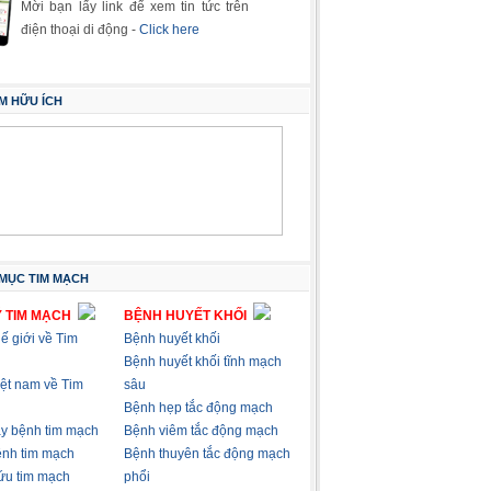
Mời bạn lấy link để xem tin tức trên
điện thoại di động -
Click here
M HỮU ÍCH
MỤC TIM MẠCH
 TIM MẠCH
BỆNH HUYẾT KHỐI
hế giới về Tim
Bệnh huyết khối
Bệnh huyết khối tĩnh mạch
việt nam về Tim
sâu
Bệnh hẹp tắc động mạch
ây bệnh tim mạch
Bệnh viêm tắc động mạch
nh tim mạch
Bệnh thuyên tắc động mạch
ứu tim mạch
phổi