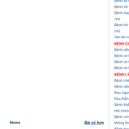
Bệnh sa v
Bệnh hở 
Bệnh hẹp
chủ
Bệnh hở
chủ
Van tim 
BỆNH CƠ
Bệnh viê
Bệnh cơ 
Bệnh cơ 
Bệnh cơ t
BỆNH LÝ
Bệnh chè
Bệnh viê
Đau ngự
Đau thắt
Bệnh thi
Hội chứn
Bệnh cơn
Home
Bài cũ hơn
không ổn