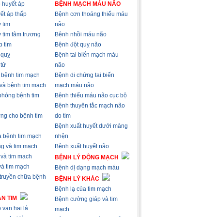
 huyết áp
BỆNH MẠCH MÁU NÃO
ết áp thấp
Bệnh cơn thoáng thiếu máu
 tim
não
 tim tâm trương
Bệnh nhồi máu não
p tim
Bệnh đột quỵ não
 quỵ
Bệnh tai biến mạch máu
 tử
não
à bệnh tim mạch
Bệnh di chứng tai biến
 và bệnh tim mạch
mạch máu não
phòng bệnh tim
Bệnh thiếu máu não cục bộ
Bệnh thuyên tắc mạch não
ng cho bệnh tim
do tim
Bệnh xuất huyết dưới màng
và bệnh tim mạch
nhện
ng và tim mạch
Bệnh xuất huyết não
 và tim mạch
BỆNH LÝ ĐỘNG MẠCH
 và tim mạch
Bệnh dị dạng mạch máu
 truyền chữa bệnh
BỆNH LÝ KHÁC
Bệnh lạ của tim mạch
N TIM
Bệnh cường giáp và tim
 van hai lá
mạch