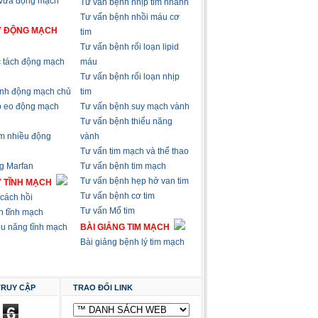
 vữa động mạch
Tư vấn bệnh nhịp tim nhanh
Tư vấn bệnh nhồi máu cơ
Ý ĐỘNG MẠCH
tim
Tư vấn bệnh rối loạn lipid
 tách động mạch
máu
Tư vấn bệnh rối loạn nhịp
nh động mạch chủ
tim
p eo động mạch
Tư vấn bệnh suy mạch vành
Tư vấn bệnh thiểu năng
m nhiều động
vành
Tư vấn tim mạch và thể thao
g Marfan
Tư vấn bệnh tim mạch
Tư vấn bệnh hẹp hở van tim
Ý TĨNH MẠCH
Tư vấn bệnh cơ tim
cách hồi
Tư vấn Mổ tim
n tĩnh mạch
ểu năng tĩnh mạch
BÀI GIẢNG TIM MẠCH
Bài giảng bệnh lý tim mạch
TRUY CẬP
TRAO ĐỔI LINK
6