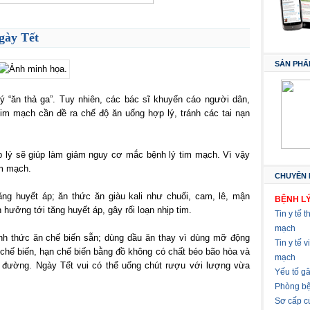
gày Tết
SẢN PHẨ
lý “ăn thả ga”. Tuy nhiên, các bác sĩ khuyến cáo người dân,
m mạch cần đề ra chế độ ăn uống hợp lý, tránh các tai nạn
 lý sẽ giúp làm giảm nguy cơ mắc bệnh lý tim mạch. Vì vậy
im mạch.
CHUYÊN 
ng huyết áp; ăn thức ăn giàu kali như chuối, cam, lê, mận
BỆNH LÝ
hưởng tới tăng huyết áp, gây rối loạn nhịp tim.
Tin y tế t
mạch
ránh thức ăn chế biến sẵn; dùng dầu ăn thay vì dùng mỡ động
Tin y tế 
 chế biến, hạn chế biến bằng đồ không có chất béo bão hòa và
mạch
u đường. Ngày Tết vui có thể uống chút rượu với lượng vừa
Yếu tố g
Phòng bệ
Sơ cấp c