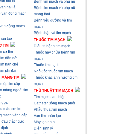
an hai lá
Bệnh tim mạch và phụ nữ
van hai lá
Bệnh tim mạch và phụ nữ
 van động mạch
mang thai
Bệnh tiểu đường và tim
 van động mạch
mạch
Bệnh thận và tim mạch
nhân tạo
THUỐC TIM MẠCH
 TIM
Điều trị bệnh tim mạch
m cơ tim
Thuốc hay chữa bệnh tim
tim dãn nở
mạch
tim hạn chế
Thuốc tim mạch
im phì đại
Ngộ độc thuốc tim mạch
 MÀNG TIM
Thuốc khác ảnh hưởng tim
n ép tim cấp
mạch
m màng ngoài tim
THỦ THUẬT TIM MẠCH
c
Tim mạch can thiệp
 ngực
Catheter động mạch phổi
ếu máu cơ tim
Phẫu thuật tim mạch
g mạch vành cấp
Van tim nhân tạo
 đau thắt ngực
Máy tạo nhịp
 định
Điện sinh lý