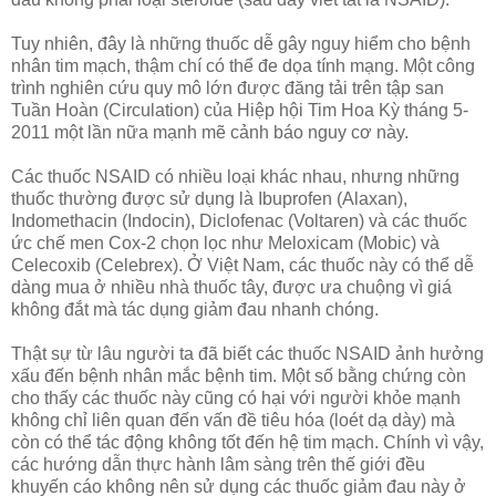
Tuy nhiên, đây là những thuốc dễ gây nguy hiểm cho bệnh
nhân tim mạch, thậm chí có thể đe dọa tính mạng. Một công
trình nghiên cứu quy mô lớn được đăng tải trên tập san
Tuần Hoàn (Circulation) của Hiệp hội Tim Hoa Kỳ tháng 5-
2011 một lần nữa mạnh mẽ cảnh báo nguy cơ này.
Các thuốc NSAID có nhiều loại khác nhau, nhưng những
thuốc thường được sử dụng là Ibuprofen (Alaxan),
Indomethacin (Indocin), Diclofenac (Voltaren) và các thuốc
ức chế men Cox-2 chọn lọc như Meloxicam (Mobic) và
Celecoxib (Celebrex). Ở Việt Nam, các thuốc này có thể dễ
dàng mua ở nhiều nhà thuốc tây, được ưa chuộng vì giá
không đắt mà tác dụng giảm đau nhanh chóng.
Thật sự từ lâu người ta đã biết các thuốc NSAID ảnh hưởng
xấu đến bệnh nhân mắc bệnh tim. Một số bằng chứng còn
cho thấy các thuốc này cũng có hại với người khỏe mạnh
không chỉ liên quan đến vấn đề tiêu hóa (loét dạ dày) mà
còn có thể tác động không tốt đến hệ tim mạch. Chính vì vậy,
các hướng dẫn thực hành lâm sàng trên thế giới đều
khuyến cáo không nên sử dụng các thuốc giảm đau này ở