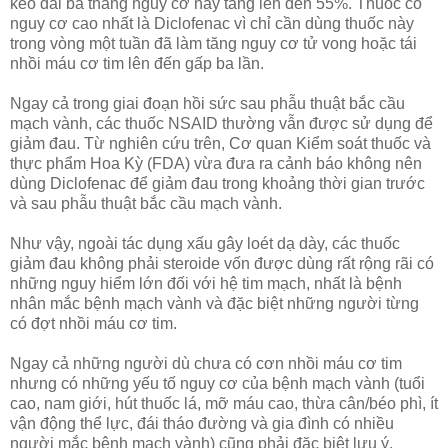
kéo dài ba tháng nguy cơ này tăng lên đến 55%. Thuốc có
nguy cơ cao nhất là Diclofenac vì chỉ cần dùng thuốc này
trong vòng một tuần đã làm tăng nguy cơ tử vong hoặc tái
nhồi máu cơ tim lên đến gấp ba lần.
Ngay cả trong giai đoạn hồi sức sau phẫu thuật bắc cầu
mạch vành, các thuốc NSAID thường vẫn được sử dụng để
giảm đau. Từ nghiên cứu trên, Cơ quan Kiểm soát thuốc và
thực phẩm Hoa Kỳ (FDA) vừa đưa ra cảnh báo không nên
dùng Diclofenac để giảm đau trong khoảng thời gian trước
và sau phẫu thuật bắc cầu mạch vành.
Như vậy, ngoài tác dụng xấu gây loét dạ dày, các thuốc
giảm đau không phải steroide vốn được dùng rất rộng rãi có
những nguy hiểm lớn đối với hệ tim mạch, nhất là bệnh
nhân mắc bệnh mạch vành và đặc biệt những người từng
có đợt nhồi máu cơ tim.
Ngay cả những người dù chưa có cơn nhồi máu cơ tim
nhưng có những yếu tố nguy cơ của bệnh mạch vành (tuổi
cao, nam giới, hút thuốc lá, mỡ máu cao, thừa cân/béo phì, ít
vận động thể lực, đái tháo đường và gia đình có nhiều
người mắc bệnh mạch vành) cũng phải đặc biệt lưu ý.