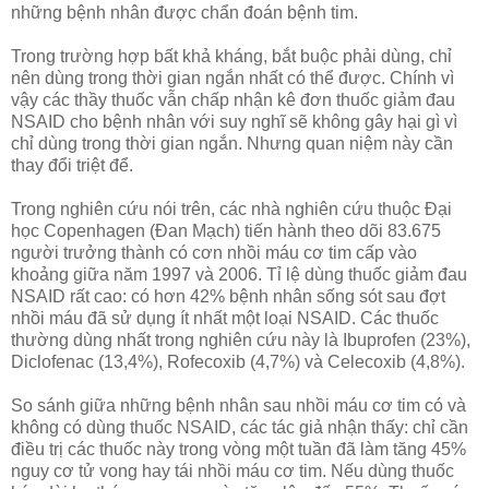
những bệnh nhân được chẩn đoán bệnh tim.
Trong trường hợp bất khả kháng, bắt buộc phải dùng, chỉ
nên dùng trong thời gian ngắn nhất có thể được. Chính vì
vậy các thầy thuốc vẫn chấp nhận kê đơn thuốc giảm đau
NSAID cho bệnh nhân với suy nghĩ sẽ không gây hại gì vì
chỉ dùng trong thời gian ngắn. Nhưng quan niệm này cần
thay đổi triệt để.
Trong nghiên cứu nói trên, các nhà nghiên cứu thuộc Đại
học Copenhagen (Đan Mạch) tiến hành theo dõi 83.675
người trưởng thành có cơn nhồi máu cơ tim cấp vào
khoảng giữa năm 1997 và 2006. Tỉ lệ dùng thuốc giảm đau
NSAID rất cao: có hơn 42% bệnh nhân sống sót sau đợt
nhồi máu đã sử dụng ít nhất một loại NSAID. Các thuốc
thường dùng nhất trong nghiên cứu này là Ibuprofen (23%),
Diclofenac (13,4%), Rofecoxib (4,7%) và Celecoxib (4,8%).
So sánh giữa những bệnh nhân sau nhồi máu cơ tim có và
không có dùng thuốc NSAID, các tác giả nhận thấy: chỉ cần
điều trị các thuốc này trong vòng một tuần đã làm tăng 45%
nguy cơ tử vong hay tái nhồi máu cơ tim. Nếu dùng thuốc