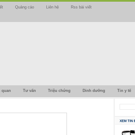
ết
Quảng cáo
Liên hệ
Rss bài viết
n quan
Tư vấn
Triệu chứng
Dinh dưỡng
Tin y tế
XEM TIN