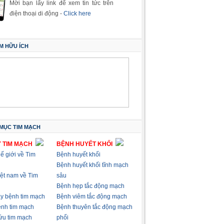
Mời bạn lấy link để xem tin tức trên
điện thoại di động -
Click here
M HỮU ÍCH
MỤC TIM MẠCH
 TIM MẠCH
BỆNH HUYẾT KHỐI
hế giới về Tim
Bệnh huyết khối
Bệnh huyết khối tĩnh mạch
việt nam về Tim
sâu
Bệnh hẹp tắc động mạch
ây bệnh tim mạch
Bệnh viêm tắc động mạch
nh tim mạch
Bệnh thuyên tắc động mạch
ứu tim mạch
phổi