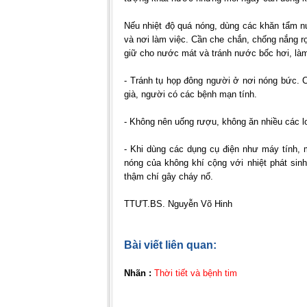
Nếu nhiệt độ quá nóng, dùng các khăn tẩm n
và nơi làm việc. Cần che chắn, chống nắng r
giữ cho nước mát và tránh nước bốc hơi, là
- Tránh tụ họp đông người ở nơi nóng bức. 
già, người có các bệnh mạn tính.
- Không nên uống rượu, không ăn nhiều các lo
- Khi dùng các dụng cụ điện như máy tính, m
nóng của không khí cộng với nhiệt phát sin
thậm chí gây cháy nổ.
TTƯT.BS. Nguyễn Võ Hinh
Bài viết liên quan:
Nhãn :
Thời tiết và bệnh tim