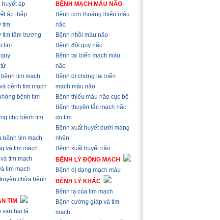
 huyết áp
BỆNH MẠCH MÁU NÃO
ết áp thấp
Bệnh cơn thoáng thiếu máu
 tim
não
 tim tâm trương
Bệnh nhồi máu não
p tim
Bệnh đột quỵ não
 quỵ
Bệnh tai biến mạch máu
 tử
não
à bệnh tim mạch
Bệnh di chứng tai biến
 và bệnh tim mạch
mạch máu não
phòng bệnh tim
Bệnh thiếu máu não cục bộ
Bệnh thuyên tắc mạch não
ng cho bệnh tim
do tim
Bệnh xuất huyết dưới màng
và bệnh tim mạch
nhện
ng và tim mạch
Bệnh xuất huyết não
 và tim mạch
BỆNH LÝ ĐỘNG MẠCH
 và tim mạch
Bệnh dị dạng mạch máu
 truyền chữa bệnh
BỆNH LÝ KHÁC
Bệnh lạ của tim mạch
N TIM
Bệnh cường giáp và tim
 van hai lá
mạch