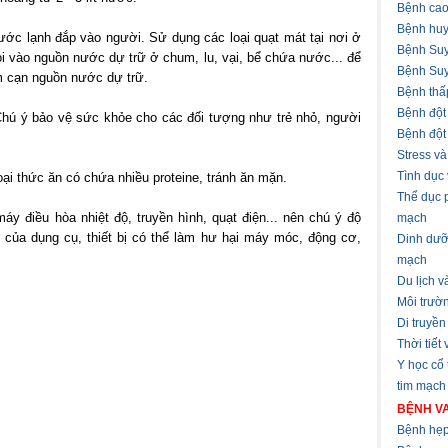
Bệnh cao
Bệnh huy
ước lạnh đắp vào người. Sử dụng các loại quạt mát tại nơi ở
Bệnh Suy
ọi vào nguồn nước dự trữ ở chum, lu, vại, bể chứa nước... để
Bệnh Suy
m cạn nguồn nước dự trữ.
Bệnh thấ
Bệnh đột
Chú ý bảo vệ sức khỏe cho các đối tượng như trẻ nhỏ, người
Bệnh đột
Stress v
Tình dục
ại thức ăn có chứa nhiều proteine, tránh ăn mặn.
Thể dục 
áy điều hòa nhiệt độ, truyền hình, quạt điện... nên chú ý độ
mạch
h của dụng cụ, thiết bị có thể làm hư hại máy móc, động cơ,
Dinh dưỡ
mạch
Du lịch 
Môi trườ
Di truyền
Thời tiết
Y học cổ
tim mạch
BỆNH VA
Bệnh hẹp