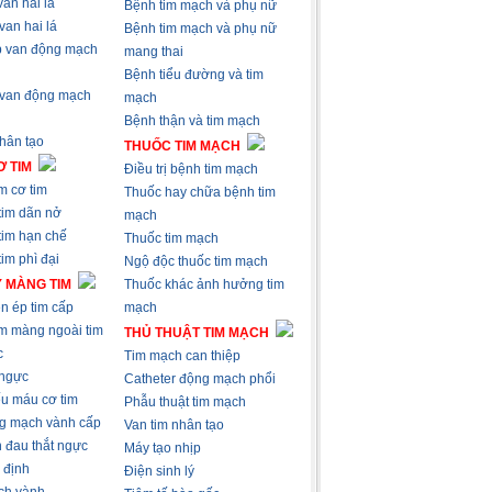
an hai lá
Bệnh tim mạch và phụ nữ
van hai lá
Bệnh tim mạch và phụ nữ
 van động mạch
mang thai
Bệnh tiểu đường và tim
 van động mạch
mạch
Bệnh thận và tim mạch
nhân tạo
THUỐC TIM MẠCH
 TIM
Điều trị bệnh tim mạch
m cơ tim
Thuốc hay chữa bệnh tim
tim dãn nở
mạch
tim hạn chế
Thuốc tim mạch
im phì đại
Ngộ độc thuốc tim mạch
 MÀNG TIM
Thuốc khác ảnh hưởng tim
n ép tim cấp
mạch
m màng ngoài tim
THỦ THUẬT TIM MẠCH
c
Tim mạch can thiệp
 ngực
Catheter động mạch phổi
ếu máu cơ tim
Phẫu thuật tim mạch
g mạch vành cấp
Van tim nhân tạo
 đau thắt ngực
Máy tạo nhịp
 định
Điện sinh lý