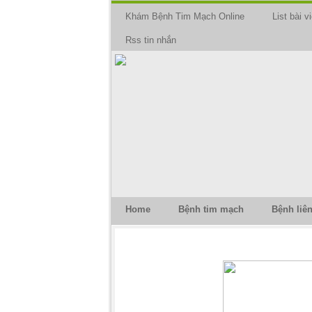
Khám Bệnh Tim Mạch Online
List bài vi
Rss tin nhắn
Home
Bệnh tim mạch
Bệnh liê