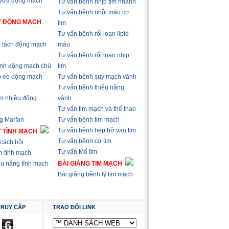
 vữa động mạch
Tư vấn bệnh nhịp tim nhanh
Tư vấn bệnh nhồi máu cơ
Ý ĐỘNG MẠCH
tim
Tư vấn bệnh rối loạn lipid
 tách động mạch
máu
Tư vấn bệnh rối loạn nhịp
nh động mạch chủ
tim
p eo động mạch
Tư vấn bệnh suy mạch vành
Tư vấn bệnh thiểu năng
m nhiều động
vành
Tư vấn tim mạch và thể thao
g Marfan
Tư vấn bệnh tim mạch
Tư vấn bệnh hẹp hở van tim
Ý TĨNH MẠCH
Tư vấn bệnh cơ tim
cách hồi
Tư vấn Mổ tim
n tĩnh mạch
ểu năng tĩnh mạch
BÀI GIẢNG TIM MẠCH
Bài giảng bệnh lý tim mạch
TRUY CẬP
TRAO ĐỔI LINK
6