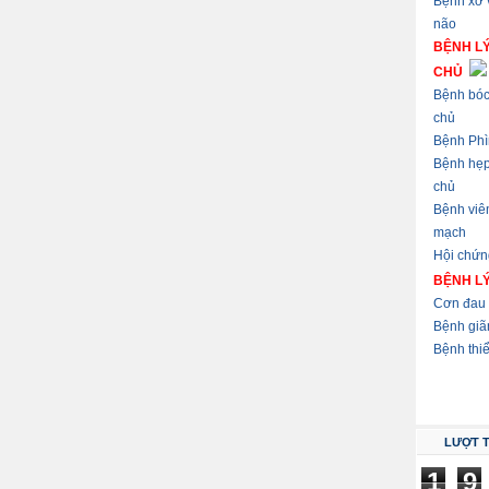
Bệnh xơ
não
BỆNH L
CHỦ
Bệnh bóc
chủ
Bệnh Phì
Bệnh hẹ
chủ
Bệnh viê
mạch
Hội chứn
BỆNH L
Cơn đau 
Bệnh giã
Bệnh thi
LƯỢT 
1
9