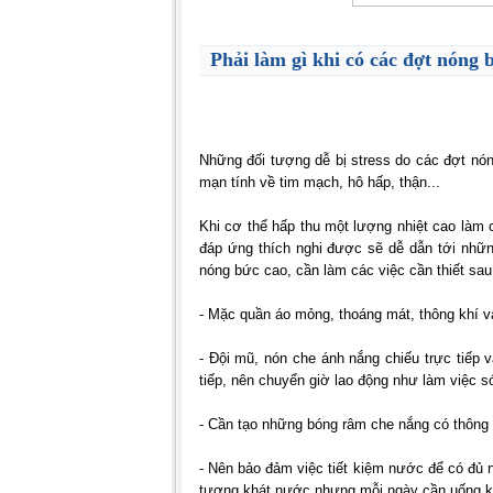
Phải làm gì khi có các đợt nóng 
Những đối tượng dễ bị stress do các đợt nón
mạn tính về tim mạch, hô hấp, thận...
Khi cơ thể hấp thu một lượng nhiệt cao làm 
đáp ứng thích nghi được sẽ dễ dẫn tới những
nóng bức cao, cần làm các việc cần thiết sau
- Mặc quần áo mỏng, thoáng mát, thông khí v
- Đội mũ, nón che ánh nắng chiếu trực tiếp 
tiếp, nên chuyển giờ lao động như làm việc sớ
- Cần tạo những bóng râm che nắng có thông k
- Nên bảo đảm việc tiết kiệm nước để có đủ
tượng khát nước nhưng mỗi ngày cần uống kh