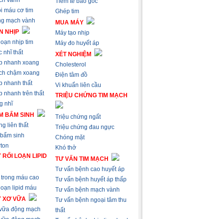
ch vành
Tiêm tế bào gốc
i máu cơ tim
Ghép tim
ng mạch vành
MUA MÁY
N NHỊP
Máy tạo nhịp
loạn nhịp tim
Máy đo huyết áp
 nhĩ thất
XÉT NGHIỆM
p nhanh xoang
Cholesterol
ch chậm xoang
Điện tâm đồ
p nhanh thất
Vi khuẩn liên cầu
 nhanh trên thất
TRIỆU CHỨNG TIM MẠCH
g nhĩ
M BẨM SINH
Triệu chứng ngất
g liên thất
Triệu chứng đau ngực
 bẩm sinh
Chóng mặt
ton
Khó thở
 RỐI LOẠN LIPID
TƯ VẤN TIM MẠCH
Tư vấn bệnh cao huyết áp
trong máu cao
Tư vấn bệnh huyết áp thấp
loạn lipid máu
Tư vấn bệnh mạch vành
Ý XƠ VỮA
Tư vấn bệnh ngoại tâm thu
 vữa động mạch
thất