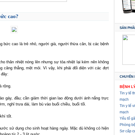
bức cao?
SẢN PHẨ
g bức cao là trẻ nhỏ, người già, người thừa cân, bị các bệnh
cho thân nhiệt nóng lên nhưng sự tỏa nhiệt lại kém nên không
 căng thẳng, mệt mỏi. Vì vậy, khi phải đối diện với các đợt
 đây:
CHUYÊN 
à rộng.
BỆNH LÝ
Tin y tế t
vào gáy, đầu; cần giảm thời gian lao động dưới ánh nắng trực
mạch
m, nghỉ trưa dài, làm bù vào buổi chiều, buổi tối.
Tin y tế 
mạch
hí tốt.
Yếu tố g
Phòng bệ
 nước sử dụng cho sinh hoạt hàng ngày. Mặc dù không có hiện
Sơ cấp c
oảng từ 2 - 3 lít nước.