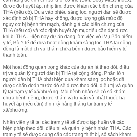
được đo huyết áp, nhịp tim, được khám các biến chứng của
THA (nếu có). Dựa vào phiếu sàng lọc, người dân sẽ được
xác định có bị THA hay không, được lượng giá mức độ
nguy cơ bị bệnh tim mạch, đánh giá các biến chứng của
THA (nếu có) và xác định huyết áp mục tiêu cần đạt được
khi bị THA . Hiện nay dự án đang làm việc với Vụ Bảo hiểm
y tế, Bộ Y tế để đưa hoạt động khám sàng lọc THA tại cộng
đồng là một dịch vụ khám chữa bệnh được bảo hiểm y tế
thanh toán.
Một hoạt động quan trọng khác của dự án là theo dõi, điều
trị và quản lý người dân bị THA tại cộng đồng. Phần lớn
người dân bị THA phát hiện qua khám sàng lọc hoặc đã
được chẩn đoán trước đó sẽ được theo dõi, điều trị và quản
lý tại trạm y tế xã/phường. Mỗi bệnh nhân sẽ có sổ khám
chữa bệnh riêng, được khám và tư vấn và phát thuốc hạ
huyết áp (nếu cần) định kỳ hằng tháng tại trạm y tế
xã/phường.
Nhân viên y tế tại các trạm y tế sẽ được tập huấn về các
biện pháp theo dõi, điều trị và quản lý bệnh nhân THA. Các
trạm y tế sẽ được cung cấp các trang thiết bị, sổ sách khám