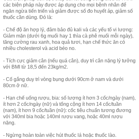
các biện pháp này được áp dụng cho mọi bệnh nhân để
ngăn ngừa tiến triển và giảm được số đo huyết áp, giảm số
thuốc cần dùng. Đó là:
- Chế độ ăn hợp lý, đảm bảo đủ kali và các yếu tố vi lượng:
Giảm mặn (dưới 6g muối hay 1 thìa cà phê muối mỗi ngày),
tăng cường rau xanh, hoa quả tươi, hạn chế thức ăn có
nhiều cholesterol và acid béo no.
- Tích cực giảm cân (nếu quá cân), duy trì cân nặng lý tưởng
với BMI từ 18,5 đến 23kg/m2.
- Cố gắng duy trì vòng bụng dưới 90cm ở nam và dưới
80cm ở nữ.
- Hạn chế uống rượu, bia: số lượng ít hơn 3 cốc/ngày (nam),
ít hơn 2 cốc/ngày (nữ) và tổng cộng ít hơn 14 cốc/tuần
(nam), ít hơn 9 cốc/tuần (nữ): cốc tiêu chuẩn tương đương
với 340ml bia hoặc 140ml rượu vang, hoặc 40ml rượu
nặng.
- Ngừng hoàn toàn việc hút thuốc lá hoặc thuốc lào.