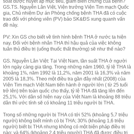
soát được huyết áp mục tiêu, giảm biến chứng của bệnh?
GS.TS. Nguyễn Lân Việt, Viện trưởng Viện Tim mạch Quốc
gia, Chủ nhiệm Dự án Phòng chống bệnh THA đã có cuộc
trao đổi với phóng viên (PV) báo SK&ĐS xung quanh vấn
đề này.
PV: Xin GS cho biết về tình hình bệnh THA ở nước ta hiện
nay. Đối với bệnh nhân THA thì hậu quả của việc không
tuân thủ điều trị (uống thuốc thất thường) sẽ như thế nào?
GS. Nguyễn Lân Việt: Tại Việt Nam, tần suất THA ở người
lớn ngày càng gia tăng. Trong những năm 1960, tỷ lệ THA là
khoảng 1%, năm 1992 là 11,2%, năm 2001 là 16,3% và năm
2005 là 18,3%. Theo một điều tra gần đây nhất (2008) của
Viện Tim mạch Việt Nam tiến hành ở người lớn ( từ 25 tuổi
trở lên) trên toàn quốc cho thấy, tỷ lệ THA đã tăng lên đến
25,1%. Với dân số hiện nay của Việt Nam là khoảng 88 triệu
dân thì ước tính sẽ có khoảng 11 triệu người bị THA.
Trong số những người bị THA có tới 52% (khoảng 5,7 triệu
người) không biết mình có bị THA; 30% (khoảng 1,6 triệu
người) biết bị THA nhưng không có một biện pháp điều trị
nào; và 64% (khoảng 2,4 triệu người) THA đã được điều trị