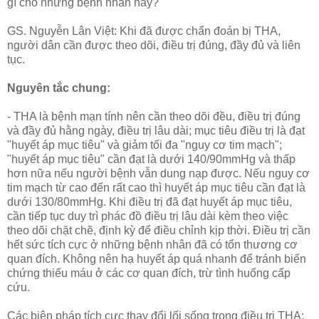
gì cho những bệnh nhân này?
GS. Nguyễn Lân Việt: Khi đã được chẩn đoán bị THA,
người dân cần được theo dõi, điều trị đúng, đầy đủ và liên
tục.
Nguyên tắc chung:
- THA là bệnh mạn tính nên cần theo dõi đều, điều trị đúng
và đầy đủ hằng ngày, điều trị lâu dài; mục tiêu điều trị là đạt
"huyết áp mục tiêu" và giảm tối đa "nguy cơ tim mạch";
"huyết áp mục tiêu" cần đạt là dưới 140/90mmHg và thấp
hơn nữa nếu người bệnh vẫn dung nạp được. Nếu nguy cơ
tim mạch từ cao đến rất cao thì huyết áp mục tiêu cần đạt là
dưới 130/80mmHg. Khi điều trị đã đạt huyết áp mục tiêu,
cần tiếp tục duy trì phác đồ điều trị lâu dài kèm theo việc
theo dõi chặt chẽ, định kỳ để điều chỉnh kịp thời. Điều trị cần
hết sức tích cực ở những bệnh nhân đã có tổn thương cơ
quan đích. Không nên hạ huyết áp quá nhanh để tránh biến
chứng thiếu máu ở các cơ quan đích, trừ tình huống cấp
cứu.
Các biện pháp tích cực thay đổi lối sống trong điều trị THA: