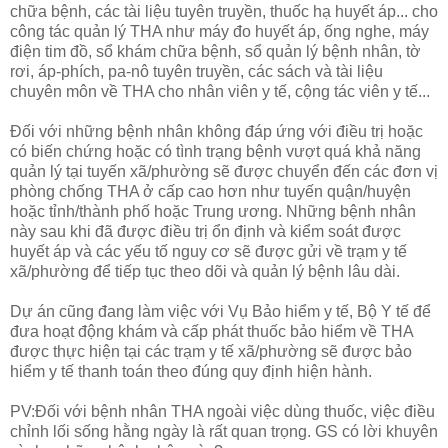
chữa bệnh, các tài liệu tuyên truyền, thuốc hạ huyết áp... cho
công tác quản lý THA như máy đo huyết áp, ống nghe, máy
điện tim đồ, sổ khám chữa bệnh, sổ quản lý bệnh nhân, tờ
rơi, áp-phích, pa-nô tuyên truyền, các sách và tài liệu
chuyên môn về THA cho nhân viên y tế, cộng tác viên y tế...
Đối với những bệnh nhân không đáp ứng với điều trị hoặc
có biến chứng hoặc có tình trạng bệnh vượt quá khả năng
quản lý tại tuyến xã/phường sẽ được chuyển đến các đơn vị
phòng chống THA ở cấp cao hơn như tuyến quận/huyện
hoặc tỉnh/thành phố hoặc Trung ương. Những bệnh nhân
này sau khi đã được điều trị ổn định và kiểm soát được
huyết áp và các yếu tố nguy cơ sẽ được gửi về trạm y tế
xã/phường để tiếp tục theo dõi và quản lý bệnh lâu dài.
Dự án cũng đang làm việc với Vụ Bảo hiểm y tế, Bộ Y tế để
đưa hoạt động khám và cấp phát thuốc bảo hiểm về THA
được thực hiện tại các trạm y tế xã/phường sẽ được bảo
hiểm y tế thanh toán theo đúng quy định hiện hành.
PV:Đối với bệnh nhân THA ngoài việc dùng thuốc, việc điều
chỉnh lối sống hằng ngày là rất quan trọng. GS có lời khuyên