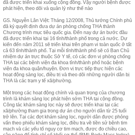
đã được triển khai xuống cộng đồng. Vậy người bệnh được
phát hiện, theo dõi và quản lý như thế nào
GS. Nguyễn Lân Việt: Tháng 12/2008, Thủ tướng Chính phủ
đã ký quyết định đưa dự án phòng chống THA thành
Chương trình mục tiêu quốc gia. Đến nay dự án bước đầu
đã được triển khai tại 16 tỉnh/thành phố trong cả nước. Dự
kiến đến năm 2011 sẽ triển khai trên phạm vi toàn quốc ở tất
cả 63 tỉnh/thành phố. Tại mỗi tỉnh/thành phố sẽ có Ban Chủ
nhiệm dự án trực thuộc Sở Y tế, có các đơn vị phòng chống
THA tại các bệnh viện đa khoa tỉnh/thành phố hoặc bệnh
viện đa khoa quận/huyện. Đơn vị trực tiếp thực hiện các
hoạt động sàng lọc, điều trị và theo dõi những người dân bị
THA là các trạm y tế xã/phường.
Một trong các hoạt động chính và quan trọng của chương
trình là khám sàng lọc phát hiện sớm THA tại cộng đồng.
Công tác khám sàng lọc này sẽ được triển khai tại các
xã/phường tham gia trong dự án cho người dân từ 25 tuổi
trở lên. Tại các đợt khám sàng lọc, người dân được phỏng
vấn theo phiếu khám sàng lọc, điều tra về tiền sử bệnh tim
mạch và các yếu tố nguy cơ tim mạch, được đo chiều cao,
cân nặng để tính chỉ số khối cơ thể (BMI: Body Mass Index),