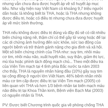
nhưng vẫn chưa đưa được huyết áp về số huyết áp mục
tiêu. Như vậy hiện nay Việt Nam có khoảng 9,7 triệu người
dân hoặc là không biết bị THA, hoặc là THA nhưng không
được điều trị, hoặc có điều trị nhưng chưa đưa được huyết
áp về mức bình thường.
THA nếu không được điều trị đúng và đầy đủ sẽ có rất nhiều
biến chứng nặng nề, thậm chí có thể gây tử vong hoặc để lại
các di chứng ảnh hưởng đến sức khỏe, sức lao động của
người bệnh và trở thành gánh nặng cho gia đình và xã hội.
Một số biến chứng chính của THA như: suy tim, nhồi máu
cơ tim, nhồi máu não, xuất huyết não, suy thận, giảm thị lực,
mù lòa hoặc phình tách động mạch chủ... Theo một điều tra
của Viện Tim mạch tại 4 tỉnh phía Bắc nước ta năm 2003
cho thấy, THA là nguyên nhân hàng đầu (10%) gây suy tim
tại cộng đồng ở người lớn Việt Nam. 46% bệnh nhân nhồi
máu cơ tim cấp được điều trị tại Viện Tim mạch (2005) có
liên quan với THA và hơn 1/3 bệnh nhân tai biến mạch máu
não điều trị tại Khoa Thần kinh, Bệnh viện Bạch Mai (2003)
có nguyên nhân là THA.
PV: Được biết Chương trình quốc gia về phòng chống THA