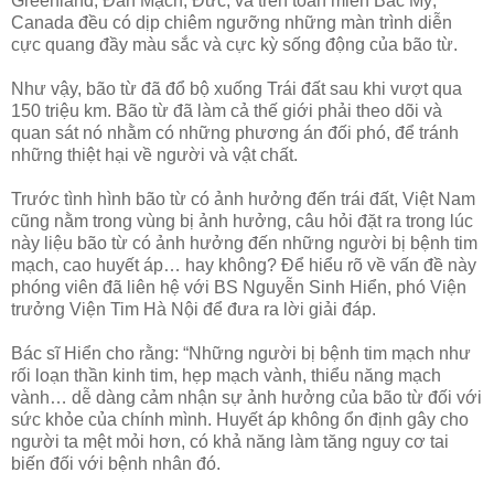
Greenland, Đan Mạch, Đức, và trên toàn miền Bắc Mỹ,
Canada đều có dịp chiêm ngưỡng những màn trình diễn
cực quang đầy màu sắc và cực kỳ sống động của bão từ.
Như vậy, bão từ đã đổ bộ xuống Trái đất sau khi vượt qua
150 triệu km. Bão từ đã làm cả thế giới phải theo dõi và
quan sát nó nhằm có những phương án đối phó, để tránh
những thiệt hại về người và vật chất.
Trước tình hình bão từ có ảnh hưởng đến trái đất, Việt Nam
cũng nằm trong vùng bị ảnh hưởng, câu hỏi đặt ra trong lúc
này liệu bão từ có ảnh hưởng đến những người bị bệnh tim
mạch, cao huyết áp… hay không? Để hiểu rõ về vấn đề này
phóng viên đã liên hệ với BS Nguyễn Sinh Hiển, phó Viện
trưởng Viện Tim Hà Nội để đưa ra lời giải đáp.
Bác sĩ Hiển cho rằng: “Những người bị bệnh tim mạch như
rối loạn thần kinh tim, hẹp mạch vành, thiểu năng mạch
vành… dễ dàng cảm nhận sự ảnh hưởng của bão từ đối với
sức khỏe của chính mình. Huyết áp không ổn định gây cho
người ta mệt mỏi hơn, có khả năng làm tăng nguy cơ tai
biến đối với bệnh nhân đó.