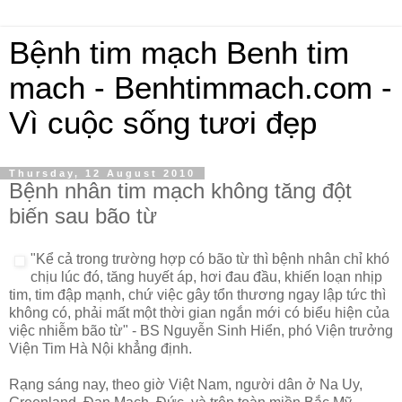
Bệnh tim mạch Benh tim
mach - Benhtimmach.com -
Vì cuộc sống tươi đẹp
Thursday, 12 August 2010
Bệnh nhân tim mạch không tăng đột
biến sau bão từ
"Kể cả trong trường hợp có bão từ thì bệnh nhân chỉ khó
chịu lúc đó, tăng huyết áp, hơi đau đầu, khiến loạn nhịp
tim, tim đập mạnh, chứ việc gây tổn thương ngay lập tức thì
không có, phải mất một thời gian ngắn mới có biểu hiện của
việc nhiễm bão từ" - BS Nguyễn Sinh Hiển, phó Viện trưởng
Viện Tim Hà Nội khẳng định.
Rạng sáng nay, theo giờ Việt Nam, người dân ở Na Uy,