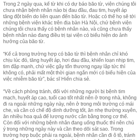
Trong 2 ngày qua, kể từ khi có dự báo bão từ, viện chúng tôi
chưa nhận bệnh nhân nào bị đau đầu, đau tim, huyết áp
tăng đột biến do liên quan đến bão từ. Hoặc có thể họ sẽ tới
những bệnh viện khác trên địa bàn Hà Nội, chứ bệnh viện
chúng tôi chưa thấy có bệnh nhân nào, và cũng chưa thấy
bệnh nhân nào đang điều trị tại viện có biểu hiện do ảnh
hưởng của bão từ.
“Kể cả trong trường hợp có bão từ thì bệnh nhân chỉ khó
chịu lúc đó, tăng huyết áp, hơi đau đầu, khiến loạn nhịp tim,
tim đập mạnh, chứ việc gây tổn thương ngay lập tức thì
không có, phải mất một thời gian ngắn mới có biểu hiện của
việc nhiễm bão từ”, bác sĩ Hiển chia sẻ.
“Về cách phòng tránh, đối với những người bị bệnh tim
mạch, huyết áp cao, tuổi cao tốt nhất nên ở trong nhà, không
đi ra ngoài những ngày này, nên ở trong môi trường có mái
che, và cần có chế độ dinh dưỡng tốt, ăn nhẹ thường xuyên,
ăn nhiều hoa quả để lượng nước cân bằng trong cơ thể.
Còn đối với những bệnh nhân đang uống thuốc thì nên chú
ý trong những ngày này và cần theo dõi sát sao. Trong
trường hợp buộc phải ra ngoài, bệnh nhân cần đi ô tô, tránh