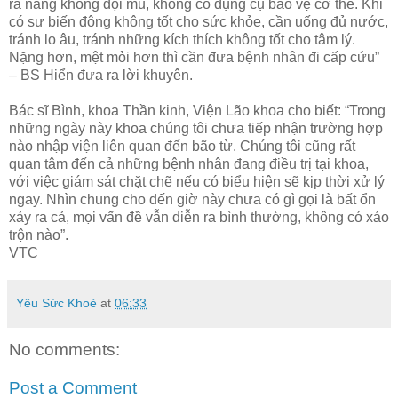
ra nắng không đội mũ, không có dụng cụ bảo vệ cơ thể. Khi
có sự biến động không tốt cho sức khỏe, cần uống đủ nước,
tránh lo âu, tránh những kích thích không tốt cho tâm lý.
Nặng hơn, mệt mỏi hơn thì cần đưa bệnh nhân đi cấp cứu”
– BS Hiển đưa ra lời khuyên.
Bác sĩ Bình, khoa Thần kinh, Viện Lão khoa cho biết: “Trong
những ngày này khoa chúng tôi chưa tiếp nhận trường hợp
nào nhập viện liên quan đến bão từ. Chúng tôi cũng rất
quan tâm đến cả những bệnh nhân đang điều trị tại khoa,
với việc giám sát chặt chẽ nếu có biểu hiện sẽ kịp thời xử lý
ngay. Nhìn chung cho đến giờ này chưa có gì gọi là bất ổn
xảy ra cả, mọi vấn đề vẫn diễn ra bình thường, không có xáo
trộn nào”.
VTC
Yêu Sức Khoẻ
at
06:33
No comments:
Post a Comment