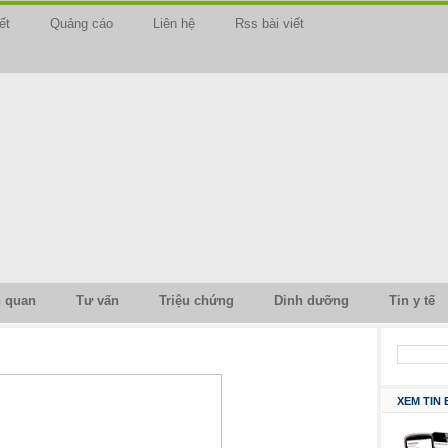
ết
Quảng cáo
Liên hệ
Rss bài viết
n quan
Tư vấn
Triệu chứng
Dinh dưỡng
Tin y tế
XEM TIN