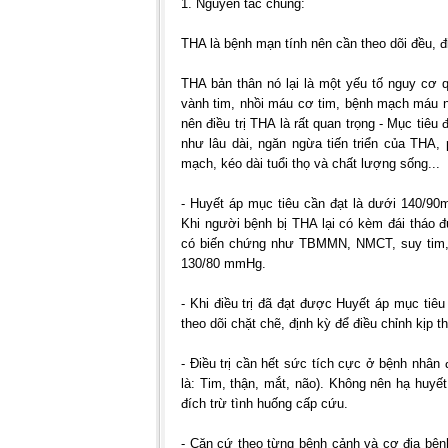
1. Nguyên tắc chung:
THA là bệnh mạn tính nên cần theo dõi đều, điề
THA bản thân nó lại là một yếu tố nguy cơ
vành tim, nhồi máu cơ tim, bệnh mạch máu n
nên điều trị THA là rất quan trọng - Mục tiêu
như lâu dài, ngăn ngừa tiến triển của THA
mạch, kéo dài tuổi thọ và chất lượng sống...
- Huyết áp mục tiêu cần đạt là dưới 140/
Khi người bệnh bị THA lại có kèm đái tháo 
có biến chứng như TBMMN, NMCT, suy tim, bệ
130/80 mmHg.
- Khi điều trị đã đạt được Huyết áp mục tiêu 
theo dõi chặt chẽ, định kỳ để điều chỉnh kịp th
- Điều trị cần hết sức tích cực ở bệnh nhân
là: Tim, thận, mắt, não). Không nên hạ huy
đích trừ tình huống cấp cứu.
- Căn cứ theo từng bệnh cảnh và cơ địa bện