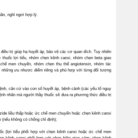
iãn, nghỉ ngơi hợp lý.
 điều trị giúp hạ huyết áp, bảo vệ các cơ quan đích. Tuy nhiên
 thuốc lợi tiểu, nhóm chẹn kênh canxi, nhóm chẹn beta giao
chế men chuyển, nhóm chẹn thụ thể angiotensin, nhóm tác
ó những ưu nhược điểm riêng và phù hợp với từng đối tượng
bệnh, căn cứ vào con số huyết áp, bệnh cảnh (các yếu tố nguy
bệnh nhân mà người thầy thuốc sẽ đưa ra phương thức điều trị
iazide liều thấp hoặc ức chế men chuyển hoặc chẹn kênh canxi
m (nếu không có chống chỉ định);
ốc (lợi tiểu phối hợp với chẹn kênh canxi hoặc ức chế men
hẹn kênh canxi phối hợp với chẹn bêta giao cảm; chẹn kênh