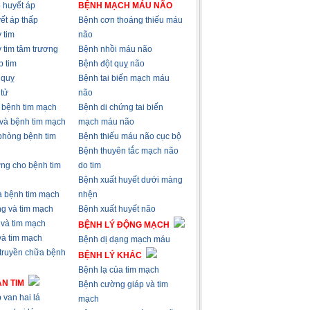
 huyết áp
BỆNH MẠCH MÁU NÃO
ết áp thấp
Bệnh cơn thoáng thiếu máu
 tim
não
 tim tâm trương
Bệnh nhồi máu não
p tim
Bệnh đột quỵ não
 quỵ
Bệnh tai biến mạch máu
 tử
não
à bệnh tim mạch
Bệnh di chứng tai biến
 và bệnh tim mạch
mạch máu não
phòng bệnh tim
Bệnh thiếu máu não cục bộ
Bệnh thuyên tắc mạch não
ng cho bệnh tim
do tim
Bệnh xuất huyết dưới màng
và bệnh tim mạch
nhện
ng và tim mạch
Bệnh xuất huyết não
 và tim mạch
BỆNH LÝ ĐỘNG MẠCH
 và tim mạch
Bệnh dị dạng mạch máu
 truyền chữa bệnh
BỆNH LÝ KHÁC
Bệnh lạ của tim mạch
N TIM
Bệnh cường giáp và tim
 van hai lá
mạch