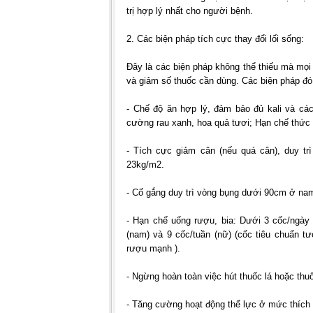
trị hợp lý nhất cho người bệnh.
2. Các biện pháp tích cực thay đổi lối sống:
Đây là các biện pháp không thể thiếu mà mọi
và giảm số thuốc cần dùng. Các biện pháp đó 
- Chế độ ăn hợp lý, đảm bảo đủ kali và các
cường rau xanh, hoa quả tươi; Hạn chế thức ă
- Tích cực giảm cân (nếu quá cân), duy trì
23kg/m2.
- Cố gắng duy trì vòng bụng dưới 90cm ở na
- Hạn chế uống rượu, bia: Dưới 3 cốc/ngày
(nam) và 9 cốc/tuần (nữ) (cốc tiêu chuẩn 
rượu mạnh ).
- Ngừng hoàn toàn việc hút thuốc lá hoặc thuố
- Tăng cường hoạt động thể lực ở mức thích