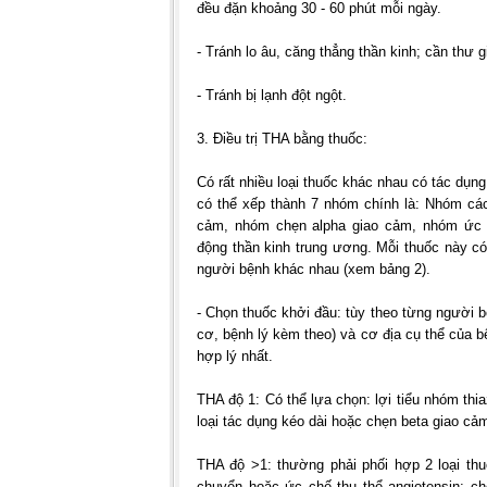
đều đặn khoảng 30 - 60 phút mỗi ngày.
- Tránh lo âu, căng thẳng thần kinh; cần thư g
- Tránh bị lạnh đột ngột.
3. Điều trị THA bằng thuốc:
Có rất nhiều loại thuốc khác nhau có tác dụng
có thể xếp thành 7 nhóm chính là: Nhóm các
cảm, nhóm chẹn alpha giao cảm, nhóm ức 
động thần kinh trung ương. Mỗi thuốc này c
người bệnh khác nhau (xem bảng 2).
- Chọn thuốc khởi đầu: tùy theo từng người 
cơ, bệnh lý kèm theo) và cơ địa cụ thể của 
hợp lý nhất.
THA độ 1: Có thể lựa chọn: lợi tiểu nhóm th
loại tác dụng kéo dài hoặc chẹn beta giao cả
THA độ >1: thường phải phối hợp 2 loại thu
chuyển hoặc ức chế thụ thể angiotensin; c