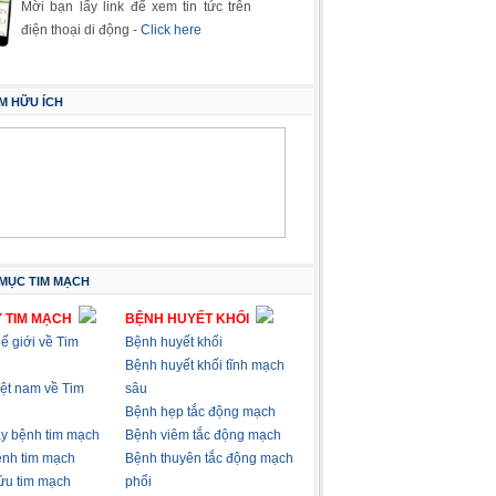
Mời bạn lấy link để xem tin tức trên
điện thoại di động -
Click here
M HỮU ÍCH
MỤC TIM MẠCH
 TIM MẠCH
BỆNH HUYẾT KHỐI
hế giới về Tim
Bệnh huyết khối
Bệnh huyết khối tĩnh mạch
việt nam về Tim
sâu
Bệnh hẹp tắc động mạch
ây bệnh tim mạch
Bệnh viêm tắc động mạch
nh tim mạch
Bệnh thuyên tắc động mạch
ứu tim mạch
phổi