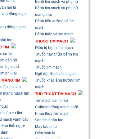
an hai lá
Bệnh tim mạch và phụ nữ
van hai lá
Bệnh tim mạch và phụ nữ
 van động mạch
mang thai
Bệnh tiểu đường và tim
 van động mạch
mạch
Bệnh thận và tim mạch
nhân tạo
THUỐC TIM MẠCH
 TIM
Điều trị bệnh tim mạch
m cơ tim
Thuốc hay chữa bệnh tim
tim dãn nở
mạch
tim hạn chế
Thuốc tim mạch
im phì đại
Ngộ độc thuốc tim mạch
 MÀNG TIM
Thuốc khác ảnh hưởng tim
n ép tim cấp
mạch
m màng ngoài tim
THỦ THUẬT TIM MẠCH
c
Tim mạch can thiệp
 ngực
Catheter động mạch phổi
ếu máu cơ tim
Phẫu thuật tim mạch
g mạch vành cấp
Van tim nhân tạo
 đau thắt ngực
Máy tạo nhịp
 định
Điện sinh lý