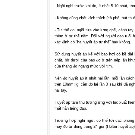
- Ngồi nghỉ trước khi đo, ít nhất 5-10 phút, tr
- Không dùng chất kích thích (cà phê, hút thu
- Tư thế đo: ngồi tựa vào lưng ghế, cánh tay
thêm ở tư thế nằm. Đối với người cao tuổi 
xác định có “hạ huyết áp tư thế” hay không.
Sử dụng huyết áp kế với bao hơi có bề dài
chặt, bờ dưới của bao đo ở trên nếp lằn kh
của thang đo ngang mức với tim.
Nên đo huyết áp ít nhất hai lần, mỗi lần các
trên 10mmHg, cần đo lại lần 3 sau khi đã ngh
hai tay.
Huyết áp tâm thu tương ứng với lúc xuất hiện
mất hẳn tiếng đập.
Trường hợp nghi ngờ, có thể tới các phòng
máy đo tự động trong 24 giờ (Holter huyết áp)