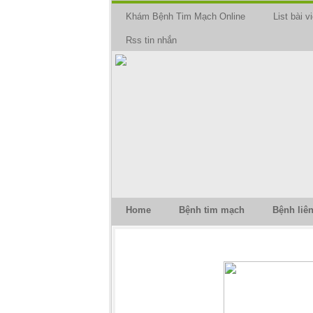
Khám Bệnh Tim Mạch Online
List bài vi
Rss tin nhắn
Home
Bệnh tim mạch
Bệnh liê