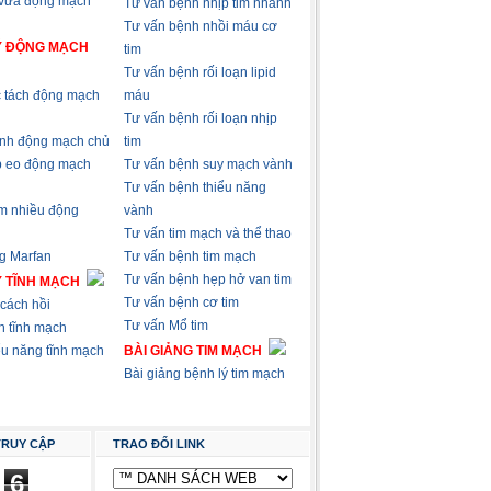
 vữa động mạch
Tư vấn bệnh nhịp tim nhanh
Tư vấn bệnh nhồi máu cơ
Ý ĐỘNG MẠCH
tim
Tư vấn bệnh rối loạn lipid
 tách động mạch
máu
Tư vấn bệnh rối loạn nhịp
nh động mạch chủ
tim
p eo động mạch
Tư vấn bệnh suy mạch vành
Tư vấn bệnh thiểu năng
m nhiều động
vành
Tư vấn tim mạch và thể thao
g Marfan
Tư vấn bệnh tim mạch
Tư vấn bệnh hẹp hở van tim
Ý TĨNH MẠCH
Tư vấn bệnh cơ tim
cách hồi
Tư vấn Mổ tim
n tĩnh mạch
ểu năng tĩnh mạch
BÀI GIẢNG TIM MẠCH
Bài giảng bệnh lý tim mạch
TRUY CẬP
TRAO ĐỔI LINK
6