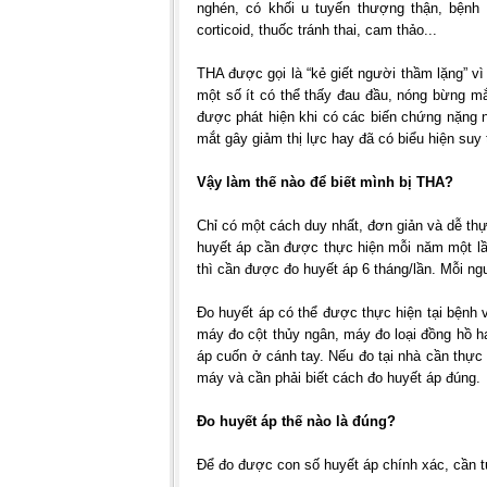
nghén, có khối u tuyến thượng thận, bệnh
corticoid, thuốc tránh thai, cam thảo...
THA được gọi là “kẻ giết người thầm lặng” v
một số ít có thể thấy đau đầu, nóng bừng m
được phát hiện khi có các biến chứng nặng 
mắt gây giảm thị lực hay đã có biểu hiện suy t
Vậy làm thế nào để biết mình bị THA?
Chỉ có một cách duy nhất, đơn giản và dễ thự
huyết áp cần được thực hiện mỗi năm một lần
thì cần được đo huyết áp 6 tháng/lần. Mỗi ng
Đo huyết áp có thể được thực hiện tại bệnh v
máy đo cột thủy ngân, máy đo loại đồng hồ h
áp cuốn ở cánh tay. Nếu đo tại nhà cần thực
máy và cần phải biết cách đo huyết áp đúng.
Đo huyết áp thế nào là đúng?
Để đo được con số huyết áp chính xác, cần t