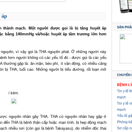
 áp
SẢN PHẨ
n thành mạch. Một người được gọi là bị tăng huyết áp
oặc bằng 140mmHg và/hoặc huyết áp tâm trương lớn hơn
 nguyên, vì vậy gọi là THA nguyên phát. Ở những người này
bệnh hơn người không có các yếu tố đó - được gọi là các yếu
 thường gặp là: ăn mặn, béo phì, ít vận động, có nhiều căng
ười bị THA, tuổi cao. Những người bị tiểu đường, rối loạn mỡ
CHUYÊN 
BỆNH LÝ
Tin y tế t
i kèm.
mạch
Tin y tế 
mạch
Yếu tố g
 được nguyên nhân gây THA. THA có nguyên nhân hay gặp ở
Phòng bệ
dẫn đến THA là bệnh thận cấp hoặc mạn tính, bị hẹp động mạch
ạch nhiều nơi (còn gọi là bệnh Takayasu), do nhiễm độc thai
Sơ cấp c