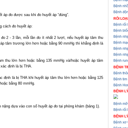
Bệnh mạ
Bệnh nhồ
Bệnh độ
 áp đo được sau khi đo huyết áp “đúng”.
RỐI LOẠ
Bệnh rối 
g cách đo huyết áp:
Bệnh blốc
Bệnh nhị
đo 2 - 3 lần, mỗi lần đo ít nhất 2 lượt, nếu huyết áp tâm thu
Bệnh mạ
áp tâm trương lớn hơn hoặc bằng 90 mmHg thì khẳng định là
Bệnh nhị
Bệnh nhịp
 tâm thu lớn hơn hoặc bằng 135 mmHg và/hoặc huyết áp tâm
Bệnh run
xác định là bị THA.
BỆNH TI
Bệnh thôn
ác định là bị THA khi huyết áp tâm thu lớn hơn hoặc bằng 125
Bệnh tim
 hoặc bằng 80 mmHg.
Bệnh Hor
BỆNH LÝ
Bệnh mỡ 
nặng dựa vào con số huyết áp đo tại phòng khám (bảng 1).
Bệnh rối 
BỆNH L
Bệnh xơ