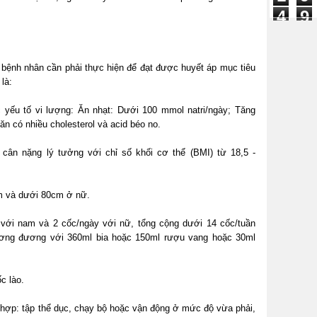
4
9
1
 bệnh nhân cần phải thực hiện để đạt được huyết áp mục tiêu
là:
 yếu tố vi lượng: Ăn nhạt: Dưới 100 mmol natri/ngày; Tăng
n có nhiều cholesterol và acid béo no.
 cân nặng lý tưởng với chỉ số khối cơ thể (BMI) từ 18,5 -
m và dưới 80cm ở nữ.
 với nam và 2 cốc/ngày với nữ, tổng cộng dưới 14 cốc/tuần
tương đương với 360ml bia hoặc 150ml rượu vang hoặc 30ml
c lào.
 hợp: tập thể dục, chạy bộ hoặc vận động ở mức độ vừa phải,