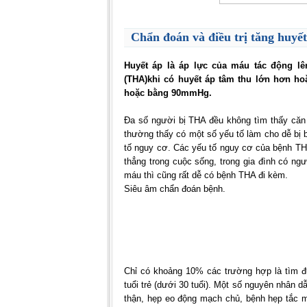
Chẩn đoán và điều trị tăng huyết
Huyết áp là áp lực của máu tác động lê
(THA)khi có huyết áp tâm thu lớn hơn h
hoặc bằng 90mmHg.
Đa số người bị THA đều không tìm thấy căn
thường thấy có một số yếu tố làm cho dễ bị 
tố nguy cơ. Các yếu tố nguy cơ của bệnh THA
thẳng trong cuộc sống, trong gia đình có ng
máu thì cũng rất dễ có bệnh THA đi kèm.
Siêu âm chẩn đoán bệnh.
Chỉ có khoảng 10% các trường hợp là tìm
tuổi trẻ (dưới 30 tuổi). Một số nguyên nhân 
thận, hẹp eo động mạch chủ, bệnh hẹp tắc m