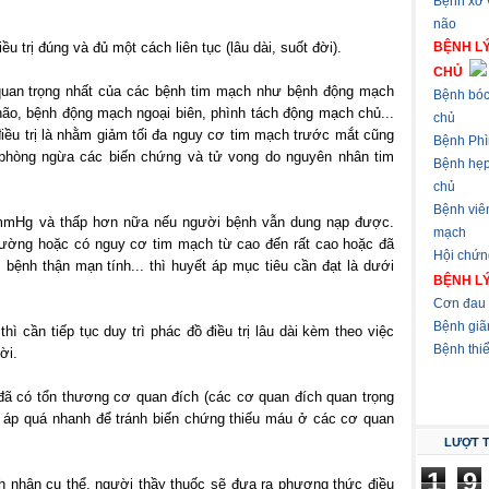
Bệnh xơ
não
u trị đúng và đủ một cách liên tục (lâu dài, suốt đời).
BỆNH L
CHỦ
 quan trọng nhất của các bệnh tim mạch như bệnh động mạch
Bệnh bóc
ão, bệnh động mạch ngoại biên, phình tách động mạch chủ...
chủ
 điều trị là nhằm giảm tối đa nguy cơ tim mạch trước mắt cũng
Bệnh Phì
, phòng ngừa các biến chứng và tử vong do nguyên nhân tim
Bệnh hẹ
chủ
Bệnh viê
90mmHg và thấp hơn nữa nếu người bệnh vẫn dung nạp được.
mạch
đường hoặc có nguy cơ tim mạch từ cao đến rất cao hoặc đã
Hội chứn
nh thận mạn tính... thì huyết áp mục tiêu cần đạt là dưới
BỆNH L
Cơn đau 
Bệnh giã
thì cần tiếp tục duy trì phác đồ điều trị lâu dài kèm theo việc
Bệnh thi
ời.
 đã có tổn thương cơ quan đích (các cơ quan đích quan trọng
ết áp quá nhanh để tránh biến chứng thiếu máu ở các cơ quan
LƯỢT 
1
9
h nhân cụ thể, người thầy thuốc sẽ đưa ra phương thức điều