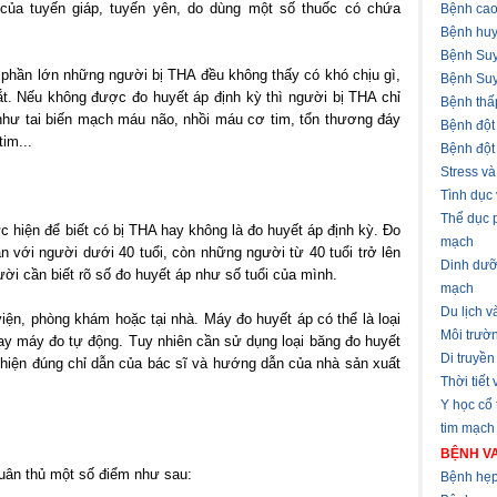
 của tuyến giáp, tuyến yên, do dùng một số thuốc có chứa
Bệnh cao
Bệnh huy
Bệnh Suy
ì phần lớn những người bị THA đều không thấy có khó chịu gì,
Bệnh Suy
ắt. Nếu không được đo huyết áp định kỳ thì người bị THA chỉ
Bệnh thấ
như tai biến mạch máu não, nhồi máu cơ tim, tổn thương đáy
Bệnh đột
im...
Bệnh đột
Stress v
Tình dục
Thể dục 
c hiện để biết có bị THA hay không là đo huyết áp định kỳ. Đo
mạch
 với người dưới 40 tuổi, còn những người từ 40 tuổi trở lên
Dinh dưỡ
ười cần biết rõ số đo huyết áp như số tuổi của mình.
mạch
Du lịch 
iện, phòng khám hoặc tại nhà. Máy đo huyết áp có thể là loại
Môi trườ
ay máy đo tự động. Tuy nhiên cần sử dụng loại băng đo huyết
Di truyền
 hiện đúng chỉ dẫn của bác sĩ và hướng dẫn của nhà sản xuất
Thời tiết
Y học cổ
tim mạch
BỆNH VA
uân thủ một số điểm như sau:
Bệnh hẹp