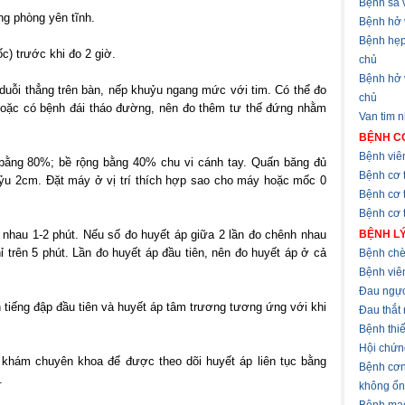
Bệnh sa v
ong phòng yên tĩnh.
Bệnh hở 
Bệnh hẹp
ốc) trước khi đo 2 giờ.
chủ
Bệnh hở
 duỗi thẳng trên bàn, nếp khuỷu ngang mức với tim. Có thể đo
chủ
hoặc có bệnh đái tháo đường, nên đo thêm tư thế đứng nhằm
Van tim 
BỆNH CƠ
Bệnh viê
 bằng 80%; bề rộng bằng 40% chu vi cánh tay. Quấn băng đủ
Bệnh cơ 
uỷu 2cm. Đặt máy ở vị trí thích hợp sao cho máy hoặc mốc 0
Bệnh cơ 
Bệnh cơ t
h nhau 1-2 phút. Nếu số đo huyết áp giữa 2 lần đo chênh nhau
BỆNH LÝ
ỉ trên 5 phút. Lần đo huyết áp đầu tiên, nên đo huyết áp ở cả
Bệnh chè
Bệnh viê
Đau ngự
 tiếng đập đầu tiên và huyết áp tâm trương tương ứng với khi
Đau thắt
Bệnh thi
Hội chứn
 khám chuyên khoa để được theo dõi huyết áp liên tục bằng
Bệnh cơn
.
không ổn