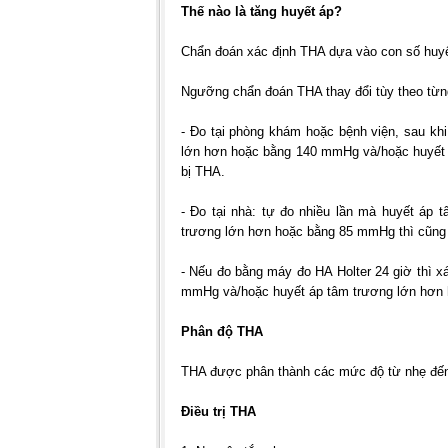
Thế nào là tăng huyết áp?
Chẩn đoán xác định THA dựa vào con số huyết
Ngưỡng chẩn đoán THA thay đổi tùy theo từn
- Đo tại phòng khám hoặc bệnh viện, sau khi 
lớn hơn hoặc bằng 140 mmHg và/hoặc huyết 
bị THA.
- Đo tại nhà: tự đo nhiều lần mà huyết áp
trương lớn hơn hoặc bằng 85 mmHg thì cũng 
- Nếu đo bằng máy đo HA Holter 24 giờ thì x
mmHg và/hoặc huyết áp tâm trương lớn hơn
Phân độ THA
THA được phân thành các mức độ từ nhẹ đến 
Điều trị THA