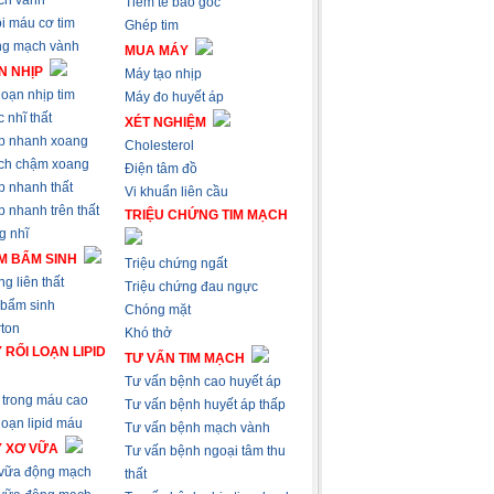
ch vành
Tiêm tế bào gốc
i máu cơ tim
Ghép tim
ng mạch vành
MUA MÁY
N NHỊP
Máy tạo nhịp
loạn nhịp tim
Máy đo huyết áp
 nhĩ thất
XÉT NGHIỆM
p nhanh xoang
Cholesterol
ch chậm xoang
Điện tâm đồ
p nhanh thất
Vi khuẩn liên cầu
 nhanh trên thất
TRIỆU CHỨNG TIM MẠCH
g nhĩ
M BẨM SINH
Triệu chứng ngất
g liên thất
Triệu chứng đau ngực
 bẩm sinh
Chóng mặt
ton
Khó thở
 RỐI LOẠN LIPID
TƯ VẤN TIM MẠCH
Tư vấn bệnh cao huyết áp
trong máu cao
Tư vấn bệnh huyết áp thấp
loạn lipid máu
Tư vấn bệnh mạch vành
Ý XƠ VỮA
Tư vấn bệnh ngoại tâm thu
 vữa động mạch
thất