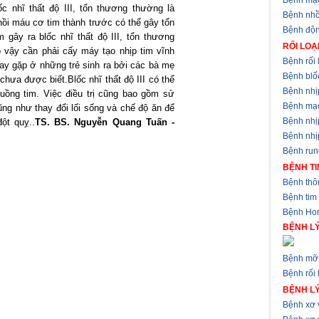
Bệnh mạ
c nhĩ thất độ III, tổn thương thường là
Bệnh nhồ
Nhồi máu cơ tim thành trước có thể gây tổn
Bệnh độ
 gây ra blốc nhĩ thất độ III, tổn thương
RỐI LOẠ
o vậy cần phải cấy máy tạo nhịp tim vĩnh
Bệnh rối 
 hay gặp ở những trẻ sinh ra bởi các bà mẹ
Bệnh blốc
 chưa được biết.
Blốc nhĩ thất độ III có thể
Bệnh nhị
buồng tim. Việc điều trị cũng bao gồm sử
Bệnh mạ
ũng như thay đổi lối sống và chế độ ăn để
Bệnh nhị
ột quỵ..
TS. BS. Nguyễn Quang Tuấn -
Bệnh nhịp
Bệnh run
BỆNH TI
Bệnh thôn
Bệnh tim
Bệnh Hor
BỆNH LÝ
Bệnh mỡ 
Bệnh rối 
BỆNH L
Bệnh xơ