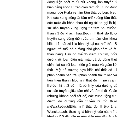
động điện phát ra từ nút xoang, lan truyền 
hiện bằng sóng P trên điện tâm đồ. Xung động 
mạng lưới Purkinje làm tâm thất co bóp, biể
Khi các xung động từ tâm nhĩ xuống tâm thất b
các mức độ khác nhau thì người ta gọi là bị 
sự dẫn truyền xung động từ tâm nhĩ xuống 
thành 3 độ khác nhau.
Bốc nhĩ thất độ I
Blố
truyền xung động điện của tim làm cho kho
blốc nhĩ thất độ I là bệnh lý tại nút nhĩ thất.
người trẻ tuổi có cường phó giao cảm và ở
thao nặng. Hay có thể do viêm cơ tim, nhồ
dưới), rối loạn điện giải máu và do dùng thu
chỉnh lại sự rối loạn điện giải máu và giảm l
thất. Một số trường hợp blốc nhĩ thất độ I
phân nhánh bên trái (phân nhánh trái trước v
tiến triển thành blốc nhĩ thất độ III nên cần
II
Blốc nhĩ thất độ II là bệnh lý của đường d
sự dẫn truyền giữa tâm nhĩ và tâm thất. Chẩn 
(nhưng không phải tất cả) các xung động từ
được do đường dẫn truyền bị tổn thươ
I/Wenckebach)
Blốc nhĩ thất độ II týp 1 
Wenckebach, thường là bệnh lý của nút nhĩ t
khoảng PR dài dần ra trên điện tâm đồ với cá