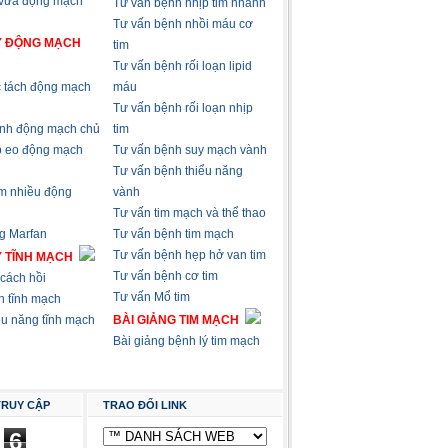
 vữa động mạch
Tư vấn bệnh nhịp tim nhanh
Tư vấn bệnh nhồi máu cơ
Ý ĐỘNG MẠCH
tim
Tư vấn bệnh rối loạn lipid
 tách động mạch
máu
Tư vấn bệnh rối loạn nhịp
nh động mạch chủ
tim
p eo động mạch
Tư vấn bệnh suy mạch vành
Tư vấn bệnh thiểu năng
m nhiều động
vành
Tư vấn tim mạch và thể thao
g Marfan
Tư vấn bệnh tim mạch
Tư vấn bệnh hẹp hở van tim
Ý TĨNH MẠCH
Tư vấn bệnh cơ tim
cách hồi
Tư vấn Mổ tim
n tĩnh mạch
ểu năng tĩnh mạch
BÀI GIẢNG TIM MẠCH
Bài giảng bệnh lý tim mạch
TRUY CẬP
TRAO ĐỔI LINK
6