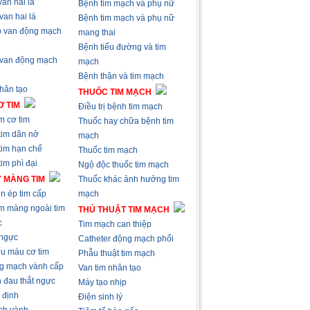
an hai lá
Bệnh tim mạch và phụ nữ
van hai lá
Bệnh tim mạch và phụ nữ
 van động mạch
mang thai
Bệnh tiểu đường và tim
 van động mạch
mạch
Bệnh thận và tim mạch
nhân tạo
THUỐC TIM MẠCH
 TIM
Điều trị bệnh tim mạch
m cơ tim
Thuốc hay chữa bệnh tim
tim dãn nở
mạch
tim hạn chế
Thuốc tim mạch
im phì đại
Ngộ độc thuốc tim mạch
 MÀNG TIM
Thuốc khác ảnh hưởng tim
n ép tim cấp
mạch
m màng ngoài tim
THỦ THUẬT TIM MẠCH
c
Tim mạch can thiệp
 ngực
Catheter động mạch phổi
ếu máu cơ tim
Phẫu thuật tim mạch
g mạch vành cấp
Van tim nhân tạo
 đau thắt ngực
Máy tạo nhịp
 định
Điện sinh lý