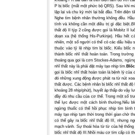
P bị blốc (mất một phức bộ QRS). Sau khi 
lập lại và chu kỳ mới lại bắt đầu. Trên điện 
Nghe tim bệnh nhân thường không đều. Hầu h
tính và không cần một điều trị gì đặc biệt.
Bl
thất độ II týp 2 cũng được gọi là Mobitz II l
đoạn xa (hệ thống His-Purkinje). Hầu hết 
nhiên, một số người có thể có các dấu hiệu 
thuộc vào tỷ lệ nhịp tim bị blốc. Kiểu blốc 
thành blốc nhĩ thất hoàn toàn. Trong trườn
thoáng qua gọi là cơn Stockes-Adams, ngừng t
nhĩ thất này là phải đặt máy tạo nhịp tim.
Blốc
gọi là blốc nhĩ thất hoàn toàn là bệnh lý của
đó những xung động được phát ra từ nút xoa
thất được. Các bệnh nhân bị blốc nhĩ thất độ 
khoảng 28 nhịp/phút), huyết áp thấp do vậy 
đầy đủ nhu cầu của cơ thể. Trong một số tr
thể lực được một cách bình thường.
Nếu bl
ngừng thuốc có thể hồi phục nhịp tim bình
máy tạo nhịp tạm thời trong thời gian chờ t
có thể gây ra blốc nhĩ thất độ III, nhưng 
mạch vành. Sự thoái hóa từ từ của hệ thống 
blốc nhĩ thất độ III.
Nhồi máu cơ tim cấp có thể