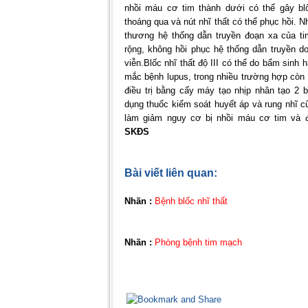
nhồi máu cơ tim thành dưới có thể gây blố
thoáng qua và nút nhĩ thất có thể phục hồi. 
thương hệ thống dẫn truyền đoạn xa của tim
rộng, không hồi phục hệ thống dẫn truyền d
viễn.
Blốc nhĩ thất độ III có thể do bẩm sinh
mắc bệnh lupus, trong nhiều trường hợp còn
điều trị bằng cấy máy tạo nhịp nhân tạo 2 
dụng thuốc kiểm soát huyết áp và rung nhĩ c
làm giảm nguy cơ bị nhồi máu cơ tim và đ
SKĐS
Bài viết liên quan:
Nhãn :
Bệnh blốc nhĩ thất
Nhãn :
Phòng bệnh tim mạch