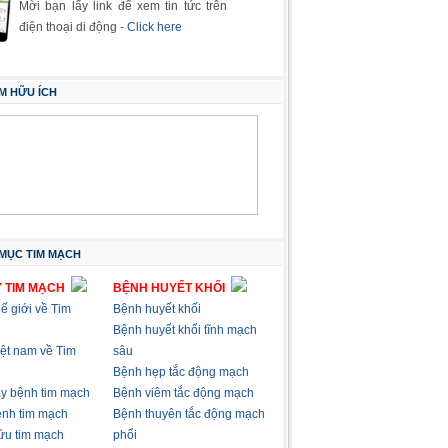
Mời bạn lấy link để xem tin tức trên
điện thoại di động -
Click here
M HỮU ÍCH
MỤC TIM MẠCH
 TIM MẠCH
BỆNH HUYẾT KHỐI
hế giới về Tim
Bệnh huyết khối
Bệnh huyết khối tĩnh mạch
việt nam về Tim
sâu
Bệnh hẹp tắc động mạch
ây bệnh tim mạch
Bệnh viêm tắc động mạch
nh tim mạch
Bệnh thuyên tắc động mạch
ứu tim mạch
phổi