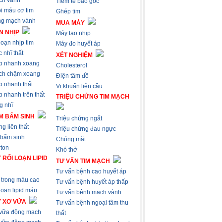
ch vành
Tiêm tế bào gốc
i máu cơ tim
Ghép tim
ng mạch vành
MUA MÁY
N NHỊP
Máy tạo nhịp
loạn nhịp tim
Máy đo huyết áp
 nhĩ thất
XÉT NGHIỆM
p nhanh xoang
Cholesterol
ch chậm xoang
Điện tâm đồ
p nhanh thất
Vi khuẩn liên cầu
 nhanh trên thất
TRIỆU CHỨNG TIM MẠCH
g nhĩ
M BẨM SINH
Triệu chứng ngất
g liên thất
Triệu chứng đau ngực
 bẩm sinh
Chóng mặt
ton
Khó thở
 RỐI LOẠN LIPID
TƯ VẤN TIM MẠCH
Tư vấn bệnh cao huyết áp
trong máu cao
Tư vấn bệnh huyết áp thấp
loạn lipid máu
Tư vấn bệnh mạch vành
Ý XƠ VỮA
Tư vấn bệnh ngoại tâm thu
 vữa động mạch
thất