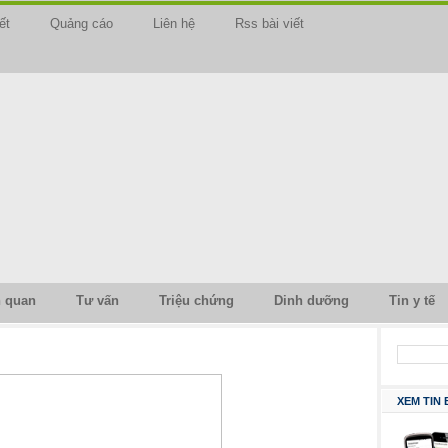
ết
Quảng cáo
Liên hệ
Rss bài viết
n quan
Tư vấn
Triệu chứng
Dinh dưỡng
Tin y tế
XEM TIN