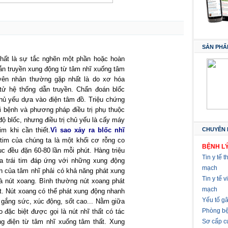
SẢN PHẨ
thất là sự tắc nghẽn một phần hoặc hoàn
ẫn truyền xung động từ tâm nhĩ xuống tâm
uyên nhân thường gặp nhất là do xơ hóa
tử hệ thống dẫn truyền. Chẩn đoán blốc
chủ yếu dựa vào điện tâm đồ. Triệu chứng
 bệnh và phương pháp điều trị phụ thuộc
ộ blốc, nhưng điều trị chủ yếu là cấy máy
im khi cần thiết.
Vì sao xảy ra blốc nhĩ
CHUYÊN 
 tim của chúng ta là một khối cơ rỗng co
BỆNH LÝ
tục đều đặn 60-80 lần mỗi phút. Hàng triệu
Tin y tế t
a trái tim đáp ứng với những xung động
mạch
ên của tâm nhĩ phải có khả năng phát xung
Tin y tế 
là nút xoang. Bình thường nút xoang phát
mạch
t. Nút xoang có thể phát xung động nhanh
Yếu tố g
 gắng sức, xúc động, sốt cao... Nằm giữa
Phòng bệ
 đặc biệt được gọi là nút nhĩ thất có tác
g điện từ tâm nhĩ xuống tâm thất. Xung
Sơ cấp c