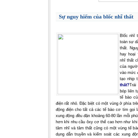
Sự nguy hiểm của blốc nhĩ thất
Blốc nhĩ 
toàn sự d
thất. Ng
hay hoại 
nhĩ thất 
của người
vào mức đ
tạo nhịp t
thất?
Trái
bóp liên 
tế bào củ
điện rất nhỏ. Đặc biệt có một vùng ở phía tr
động điện cho tất cả các tế bào cơ tim gọi 
xung động đều đặn khoảng 60-80 lần mỗi phú
hơn khi nhu cầu ôxy cơ thể cao hơn như khi
tâm nhĩ và tâm thất cũng có một vùng tế bào
dụng dẫn truyền và kiểm soát các xung độn