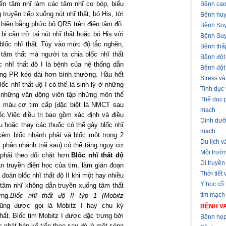
đến tâm nhĩ làm các tâm nhĩ co bóp, biểu
Bệnh cao
truyền tiếp xuống nút nhĩ thất, bó His, tới
Bệnh huy
u hiện bằng phức bộ QRS trên điện tâm đồ.
Bệnh Suy
ị cản trở tại nút nhĩ thất hoặc bó His với
Bệnh Suy
blốc nhĩ thất.
Tùy vào mức độ tắc nghẽn,
Bệnh thấ
tâm thất mà người ta chia blốc nhĩ thất
Bệnh đột
c nhĩ thất độ I là bệnh của hệ thống dẫn
Bệnh đột
ảng PR kéo dài hơn bình thường. Hầu hết
Stress v
 Blốc nhĩ thất độ I có thể là sinh lý ở những
Tình dục
 những vận động viên tập những môn thể
Thể dục 
i máu cơ tim cấp (đặc biệt là NMCT sau
mạch
ốc.
Việc điều trị bao gồm xác định và điều
Dinh dưỡ
iều hoặc thay các thuốc có thể gây blốc nhĩ
mạch
 kèm blốc nhánh phải và blốc một trong 2
Du lịch 
à phân nhánh trái sau) có thể tăng nguy cơ
Môi trườ
 phải theo dõi chặt hơn.
Blốc nhĩ thất độ
Di truyền
ẫn truyền điện học của tim, làm gián đoạn
Thời tiết
đoán blốc nhĩ thất độ II khi một hay nhiều
Y học cổ
 tâm nhĩ không dẫn truyền xuống tâm thất
tim mạch
ng.
Blốc nhĩ thất độ II týp 1 (Mobitz
cũng được gọi là Mobitz I hay chu kỳ
BỆNH VA
hất. Blốc tim Mobitz I được đặc trưng bởi
Bệnh hẹp
c nhát bóp kế tiếp theo sau đó là một sóng