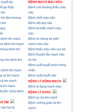
 huyết áp
BỆNH MẠCH MÁU NÃO
ết áp thấp
Bệnh cơn thoáng thiếu máu
 tim
não
 tim tâm trương
Bệnh nhồi máu não
p tim
Bệnh đột quỵ não
 quỵ
Bệnh tai biến mạch máu
 tử
não
à bệnh tim mạch
Bệnh di chứng tai biến
 và bệnh tim mạch
mạch máu não
phòng bệnh tim
Bệnh thiếu máu não cục bộ
Bệnh thuyên tắc mạch não
ng cho bệnh tim
do tim
Bệnh xuất huyết dưới màng
và bệnh tim mạch
nhện
ng và tim mạch
Bệnh xuất huyết não
 và tim mạch
BỆNH LÝ ĐỘNG MẠCH
 và tim mạch
Bệnh dị dạng mạch máu
 truyền chữa bệnh
BỆNH LÝ KHÁC
Bệnh lạ của tim mạch
N TIM
Bệnh cường giáp và tim
 van hai lá
mạch