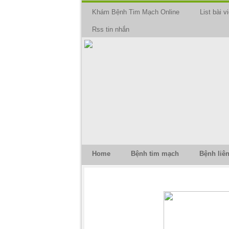
Khám Bệnh Tim Mạch Online
List bài vi
Rss tin nhắn
Home
Bệnh tim mạch
Bệnh liê