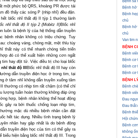
Bệnh sa v
mất một phức bộ QRS, khoảng PR được tái
Bệnh hở 
tâm đồ thấy các sóng P (nhịp nhĩ) đều đặn.
Bệnh hẹp
ết blốc nhĩ thất độ II týp 1 thường lành
chủ
ốc nhĩ thất độ II týp 2 (Mobitz II)
Blốc nhĩ
Bệnh hở
uôn luôn là bệnh lý của hệ thống dẫn truyền
chủ
các bệnh nhân không có triệu chứng. Tuy
Van tim 
sau: choáng váng, chóng mặt, mệt thỉu tùy
BỆNH CƠ
nhĩ thất này có thể nhanh chóng tiến triển
Bệnh viê
g hợp đó có thể xuất hiện những cơn ngất
Bệnh cơ 
im hay đột tử. Việc điều trị cho loại blốc
Bệnh cơ 
 nhĩ thất độ III
Blốc nhĩ thất độ III hay còn
Bệnh cơ t
 đường dẫn truyền điện học ở trong tim, tại
ng ở tâm nhĩ không dẫn truyền xuống tâm
BỆNH LÝ
III thường có nhịp tim rất chậm (có thể chỉ
Bệnh chè
lưu lượng tuần hoàn thường không đáp ứng
Bệnh viê
ường hợp, bệnh nhân không thể hoạt động
Đau ngự
ốc gây ra bởi thuốc chống loạn nhịp tim,
Đau thắt
 thường mặc dù nhiều bệnh nhân cần đặt
Bệnh thi
huốc hết tác dụng.
Nhiều tình trạng bệnh lý
Hội chứn
nguyên nhân hay gặp nhất là do bệnh động
Bệnh cơn
dẫn truyền điện học của tim có thể gây ra
không ổn
 biểu hiện bằng blốc nhĩ thất độ III. Trong