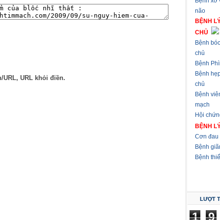
Bệnh xơ
não
BỆNH L
CHỦ
Bệnh bóc
chủ
Bệnh Phì
Bệnh hẹ
n/URL, URL khỏi điền.
chủ
Bệnh viê
mạch
Hội chứn
BỆNH L
Cơn đau 
Bệnh giã
Bệnh thi
LƯỢT 
1
9