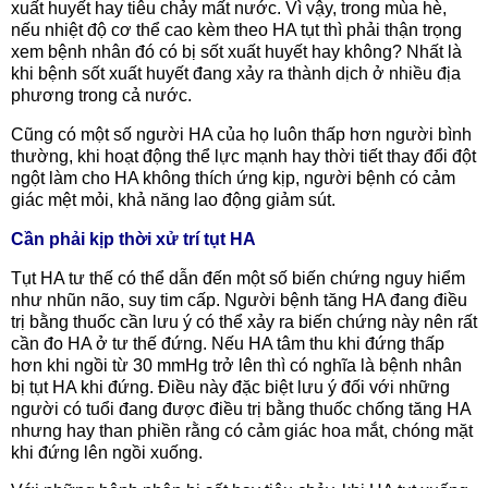
xuất huyết hay tiêu chảy mất nước. Vì vậy, trong mùa hè,
nếu nhiệt độ cơ thể cao kèm theo HA tụt thì phải thận trọng
xem bệnh nhân đó có bị sốt xuất huyết hay không? Nhất là
khi bệnh sốt xuất huyết đang xảy ra thành dịch ở nhiều địa
phương trong cả nước.
Cũng có một số người HA của họ luôn thấp hơn người bình
thường, khi hoạt động thể lực mạnh hay thời tiết thay đổi đột
ngột làm cho HA không thích ứng kịp, người bệnh có cảm
giác mệt mỏi, khả năng lao động giảm sút.
Cần phải kịp thời xử trí tụt HA
Tụt HA tư thế có thể dẫn đến một số biến chứng nguy hiểm
như nhũn não, suy tim cấp. Người bệnh tăng HA đang điều
trị bằng thuốc cần lưu ý có thể xảy ra biến chứng này nên rất
cần đo HA ở tư thế đứng. Nếu HA tâm thu khi đứng thấp
hơn khi ngồi từ 30 mmHg trở lên thì có nghĩa là bệnh nhân
bị tụt HA khi đứng. Điều này đặc biệt lưu ý đối với những
người có tuổi đang được điều trị bằng thuốc chống tăng HA
nhưng hay than phiền rằng có cảm giác hoa mắt, chóng mặt
khi đứng lên ngồi xuống.