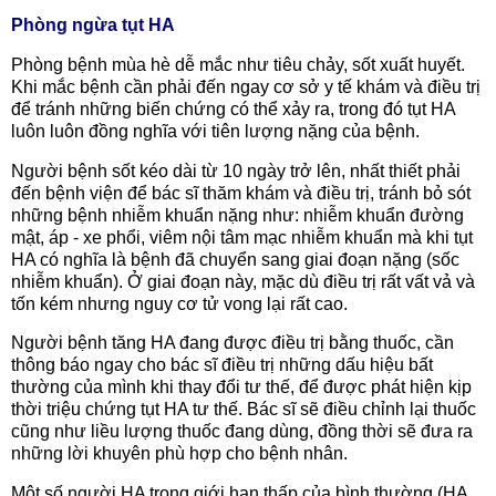
Phòng ngừa tụt HA
Phòng bệnh mùa hè dễ mắc như tiêu chảy, sốt xuất huyết.
Khi mắc bệnh cần phải đến ngay cơ sở y tế khám và điều trị
để tránh những biến chứng có thể xảy ra, trong đó tụt HA
luôn luôn đồng nghĩa với tiên lượng nặng của bệnh.
Người bệnh sốt kéo dài từ 10 ngày trở lên, nhất thiết phải
đến bệnh viện để bác sĩ thăm khám và điều trị, tránh bỏ sót
những bệnh nhiễm khuẩn nặng như: nhiễm khuẩn đường
mật, áp - xe phổi, viêm nội tâm mạc nhiễm khuẩn mà khi tụt
HA có nghĩa là bệnh đã chuyển sang giai đoạn nặng (sốc
nhiễm khuẩn). Ở giai đoạn này, mặc dù điều trị rất vất vả và
tốn kém nhưng nguy cơ tử vong lại rất cao.
Người bệnh tăng HA đang được điều trị bằng thuốc, cần
thông báo ngay cho bác sĩ điều trị những dấu hiệu bất
thường của mình khi thay đổi tư thế, để được phát hiện kịp
thời triệu chứng tụt HA tư thế. Bác sĩ sẽ điều chỉnh lại thuốc
cũng như liều lượng thuốc đang dùng, đồng thời sẽ đưa ra
những lời khuyên phù hợp cho bệnh nhân.
Một số người HA trong giới hạn thấp của bình thường (HA