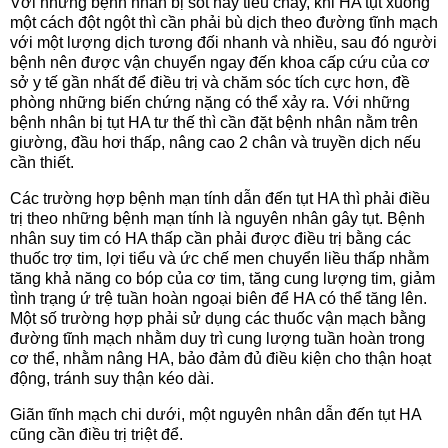
Với những bệnh nhân bị sốt hay tiêu chảy, khi HA tụt xuống
một cách đột ngột thì cần phải bù dịch theo đường tĩnh mạch
với một lượng dịch tương đối nhanh và nhiều, sau đó người
bệnh nên được vận chuyển ngay đến khoa cấp cứu của cơ
sở y tế gần nhất để điều trị và chăm sóc tích cực hơn, đề
phòng những biến chứng nặng có thể xảy ra. Với những
bệnh nhân bị tụt HA tư thế thì cần đặt bệnh nhân nằm trên
giường, đầu hơi thấp, nâng cao 2 chân và truyền dịch nếu
cần thiết.
Các trường hợp bệnh mạn tính dẫn đến tụt HA thì phải điều
trị theo những bệnh mạn tính là nguyên nhân gây tụt. Bệnh
nhân suy tim có HA thấp cần phải được điều trị bằng các
thuốc trợ tim, lợi tiểu và ức chế men chuyển liều thấp nhằm
tăng khả năng co bóp của cơ tim, tăng cung lượng tim, giảm
tình trạng ứ trệ tuần hoàn ngoại biên để HA có thể tăng lên.
Một số trường hợp phải sử dụng các thuốc vận mạch bằng
đường tĩnh mạch nhằm duy trì cung lượng tuần hoàn trong
cơ thể, nhằm nâng HA, bảo đảm đủ điều kiện cho thận hoạt
động, tránh suy thận kéo dài.
Giãn tĩnh mạch chi dưới, một nguyên nhân dẫn đến tụt HA
cũng cần điều trị triệt để.