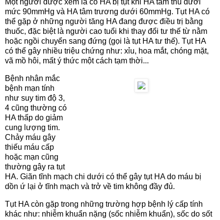
Một người được xem là có HA bị tụt khi HA tâm thu dưới
mức 90mmHg và HA tâm trương dưới 60mmHg. Tụt HA có
thể gặp ở những người tăng HA đang được điều trị bằng
thuốc, đặc biệt là người cao tuổi khi thay đổi tư thế từ nằm
hoặc ngồi chuyển sang đứng (gọi là tụt HA tư thế). Tụt HA
có thể gây nhiều triệu chứng như: xỉu, hoa mắt, chóng mặt,
vã mồ hôi, mất ý thức một cách tạm thời...
Bệnh nhân mắc
bệnh mạn tính
như suy tim độ 3,
4 cũng thường có
HA thấp do giảm
cung lượng tim.
Chảy máu gây
thiếu máu cấp
hoặc mạn cũng
thường gây ra tụt
HA. Giãn tĩnh mạch chi dưới có thể gây tụt HA do máu bị
dồn ứ lại ở tĩnh mạch và trở về tim không đầy đủ.
Tụt HA còn gặp trong những trường hợp bệnh lý cấp tính
khác như: nhiễm khuẩn nặng (sốc nhiễm khuẩn), sốc do sốt