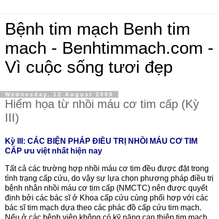
Bệnh tim mạch Benh tim
mach - Benhtimmach.com -
Vì cuộc sống tươi đẹp
Wednesday, 12 August 2009
Hiểm họa từ nhồi máu cơ tim cấp (Kỳ
III)
Kỳ III: CÁC BIỆN PHÁP ĐIỀU TRỊ NHỒI MÁU CƠ TIM
CẤP ưu việt nhất hiện nay
Tất cả các trường hợp nhồi máu cơ tim đều được đặt trong
tình trạng cấp cứu, do vậy sự lựa chọn phương pháp điều trị
bệnh nhân nhồi máu cơ tim cấp (NMCTC) nên được quyết
định bởi các bác sĩ ở Khoa cấp cứu cùng phối hợp với các
bác sĩ tim mạch dựa theo các phác đồ cấp cứu tim mạch.
Nếu ở các bệnh viện không có kỹ năng can thiệp tim mạch,