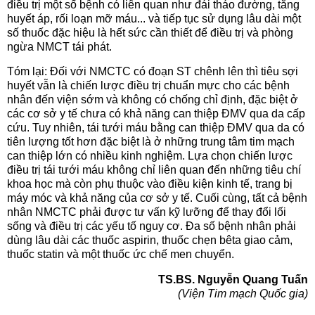
điều trị một số bệnh có liên quan như đái tháo đường, tăng
huyết áp, rối loạn mỡ máu... và tiếp tục sử dụng lâu dài một
số thuốc đặc hiệu là hết sức cần thiết để điều trị và phòng
ngừa NMCT tái phát.
Tóm lại: Đối với NMCTC có đoạn ST chênh lên thì tiêu sợi
huyết vẫn là chiến lược điều trị chuẩn mực cho các bệnh
nhân đến viện sớm và không có chống chỉ định, đặc biệt ở
các cơ sở y tế chưa có khả năng can thiệp ĐMV qua da cấp
cứu. Tuy nhiên, tái tưới máu bằng can thiệp ĐMV qua da có
tiên lượng tốt hơn đặc biệt là ở những trung tâm tim mạch
can thiệp lớn có nhiều kinh nghiệm. Lựa chọn chiến lược
điều trị tái tưới máu không chỉ liên quan đến những tiêu chí
khoa học mà còn phụ thuộc vào điều kiện kinh tế, trang bị
máy móc và khả năng của cơ sở y tế. Cuối cùng, tất cả bệnh
nhân NMCTC phải được tư vấn kỹ lưỡng để thay đổi lối
sống và điều trị các yếu tố nguy cơ. Đa số bệnh nhân phải
dùng lâu dài các thuốc aspirin, thuốc chẹn bêta giao cảm,
thuốc statin và một thuốc ức chế men chuyển.
TS.BS. Nguyễn Quang Tuấn
(Viện Tim mạch Quốc gia)