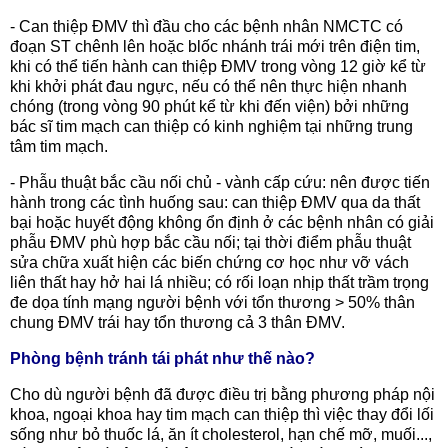
- Can thiệp ĐMV thì đầu cho các bệnh nhân NMCTC có
đoạn ST chênh lên hoặc blốc nhánh trái mới trên điện tim,
khi có thể tiến hành can thiệp ĐMV trong vòng 12 giờ kể từ
khi khởi phát đau ngực, nếu có thể nên thực hiện nhanh
chóng (trong vòng 90 phút kể từ khi đến viện) bởi những
bác sĩ tim mạch can thiệp có kinh nghiệm tại những trung
tâm tim mạch.
- Phẫu thuật bắc cầu nối chủ - vành cấp cứu: nên được tiến
hành trong các tình huống sau: can thiệp ĐMV qua da thất
bại hoặc huyết động không ổn định ở các bệnh nhân có giải
phẫu ĐMV phù hợp bắc cầu nối; tại thời điểm phẫu thuật
sửa chữa xuất hiện các biến chứng cơ học như vỡ vách
liên thất hay hở hai lá nhiều; có rối loạn nhịp thất trầm trọng
đe dọa tính mạng người bệnh với tổn thương > 50% thân
chung ĐMV trái hay tổn thương cả 3 thân ĐMV.
Phòng bệnh tránh tái phát như thế nào?
Cho dù người bệnh đã được điều trị bằng phương pháp nội
khoa, ngoại khoa hay tim mạch can thiệp thì việc thay đổi lối
sống như bỏ thuốc lá, ăn ít cholesterol, hạn chế mỡ, muối...,