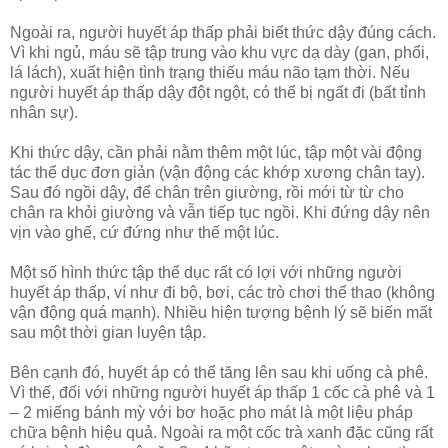
Ngoài ra, người huyết áp thấp phải biết thức dậy đúng cách.
Vì khi ngủ, máu sẽ tập trung vào khu vực dạ dày (gan, phổi,
lá lách), xuất hiện tình trạng thiếu máu não tạm thời. Nếu
người huyết áp thấp dậy đột ngột, có thể bị ngất đi (bất tỉnh
nhân sự).
Khi thức dậy, cần phải nằm thêm một lúc, tập một vài động
tác thể dục đơn giản (vận động các khớp xương chân tay).
Sau đó ngồi dậy, để chân trên giường, rồi mới từ từ cho
chân ra khỏi giường và vẫn tiếp tục ngồi. Khi đứng dậy nên
vịn vào ghế, cứ đứng như thế một lúc.
Một số hình thức tập thể dục rất có lợi với những người
huyết áp thấp, ví như đi bộ, bơi, các trò chơi thể thao (không
vận động quá mạnh). Nhiều hiện tượng bệnh lý sẽ biến mất
sau một thời gian luyện tập.
Bên cạnh đó, huyết áp có thể tăng lên sau khi uống cà phê.
Vì thế, đối với những người huyết áp thấp 1 cốc cà phê và 1
– 2 miếng bánh mỳ với bơ hoặc pho mát là một liệu pháp
chữa bệnh hiệu quả. Ngoài ra một cốc trà xanh đặc cũng rất