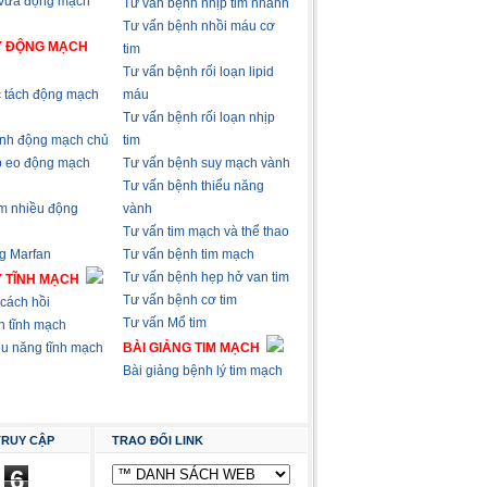
 vữa động mạch
Tư vấn bệnh nhịp tim nhanh
Tư vấn bệnh nhồi máu cơ
Ý ĐỘNG MẠCH
tim
Tư vấn bệnh rối loạn lipid
 tách động mạch
máu
Tư vấn bệnh rối loạn nhịp
nh động mạch chủ
tim
p eo động mạch
Tư vấn bệnh suy mạch vành
Tư vấn bệnh thiểu năng
m nhiều động
vành
Tư vấn tim mạch và thể thao
g Marfan
Tư vấn bệnh tim mạch
Tư vấn bệnh hẹp hở van tim
Ý TĨNH MẠCH
Tư vấn bệnh cơ tim
cách hồi
Tư vấn Mổ tim
n tĩnh mạch
ểu năng tĩnh mạch
BÀI GIẢNG TIM MẠCH
Bài giảng bệnh lý tim mạch
TRUY CẬP
TRAO ĐỔI LINK
6