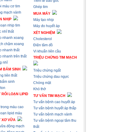
ch vành
Tiêm tế bào gốc
i máu cơ tim
Ghép tim
ng mạch vành
MUA MÁY
N NHỊP
Máy tạo nhịp
loạn nhịp tim
Máy đo huyết áp
 nhĩ thất
XÉT NGHIỆM
p nhanh xoang
Cholesterol
ch chậm xoang
Điện tâm đồ
p nhanh thất
Vi khuẩn liên cầu
 nhanh trên thất
TRIỆU CHỨNG TIM MẠCH
g nhĩ
M BẨM SINH
Triệu chứng ngất
g liên thất
Triệu chứng đau ngực
 bẩm sinh
Chóng mặt
ton
Khó thở
 RỐI LOẠN LIPID
TƯ VẤN TIM MẠCH
Tư vấn bệnh cao huyết áp
trong máu cao
Tư vấn bệnh huyết áp thấp
loạn lipid máu
Tư vấn bệnh mạch vành
Ý XƠ VỮA
Tư vấn bệnh ngoại tâm thu
 vữa động mạch
thất