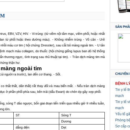
IM
SẢN PHẨ
virus, EBV, VZV, HIV.
- Vi trùng: (từ viêm nội tâm mạc, viêm phổi, hoặc nhất
(lan từ phổi hoặc theo đường máu).
- Không nhiễm trùng
- Vô căn
- Urê
hồi máu cơ tim ( hội chứng Dressler), sau cắt bỏ màng ngoài tim.
- U tân
Bệnh mạch máu collagen, do thuốc (hội chứng giống lupus ban đỏ hệ thống
n thương ngực, tình trạng sau thủ thuật tại tim).
- Tràn dịch màng tim mà
chứng thận hư.
 màng ngoài tim
CHUYÊN 
cúi người ra trước), lan đến cơ thang.
-
Sốt.
BỆNH LÝ
co thắt thất, dãn thất) rất thay đổi và mau biến mất.
- Nếu tràn dịch màng
Tin y tế t
); đục ở phần phổi phía sau, bên trái (dấu Ewart) do chèn ép gây xẹp phổi.
mạch
Tin y tế 
g, sóng T đảo ngược, bốn giai đoạn tiến triển qua nhiều giờ
®
nhiều tuần,
mạch
ợng lớn.
Yếu tố g
ST
Sóng T
Phòng bệ
Dương
Sơ cấp c
đẳng điện
Dẹt