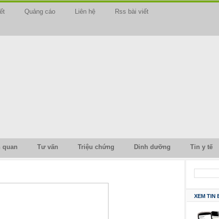
ết
Quảng cáo
Liên hệ
Rss bài viết
n quan
Tư vấn
Triệu chứng
Dinh dưỡng
Tin y tế
XEM TIN