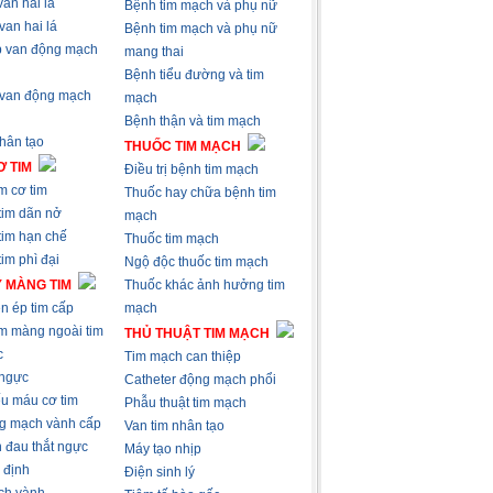
an hai lá
Bệnh tim mạch và phụ nữ
van hai lá
Bệnh tim mạch và phụ nữ
 van động mạch
mang thai
Bệnh tiểu đường và tim
 van động mạch
mạch
Bệnh thận và tim mạch
nhân tạo
THUỐC TIM MẠCH
 TIM
Điều trị bệnh tim mạch
m cơ tim
Thuốc hay chữa bệnh tim
tim dãn nở
mạch
tim hạn chế
Thuốc tim mạch
im phì đại
Ngộ độc thuốc tim mạch
 MÀNG TIM
Thuốc khác ảnh hưởng tim
n ép tim cấp
mạch
m màng ngoài tim
THỦ THUẬT TIM MẠCH
c
Tim mạch can thiệp
 ngực
Catheter động mạch phổi
ếu máu cơ tim
Phẫu thuật tim mạch
g mạch vành cấp
Van tim nhân tạo
 đau thắt ngực
Máy tạo nhịp
 định
Điện sinh lý