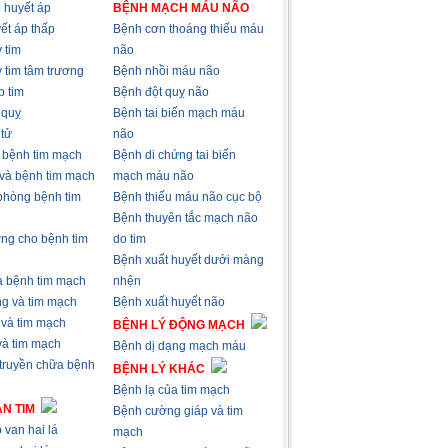
 huyết áp
BỆNH MẠCH MÁU NÃO
ết áp thấp
Bệnh cơn thoáng thiếu máu
 tim
não
 tim tâm trương
Bệnh nhồi máu não
p tim
Bệnh đột quỵ não
 quỵ
Bệnh tai biến mạch máu
 tử
não
à bệnh tim mạch
Bệnh di chứng tai biến
 và bệnh tim mạch
mạch máu não
phòng bệnh tim
Bệnh thiếu máu não cục bộ
Bệnh thuyên tắc mạch não
ng cho bệnh tim
do tim
Bệnh xuất huyết dưới màng
và bệnh tim mạch
nhện
ng và tim mạch
Bệnh xuất huyết não
 và tim mạch
BỆNH LÝ ĐỘNG MẠCH
 và tim mạch
Bệnh dị dạng mạch máu
 truyền chữa bệnh
BỆNH LÝ KHÁC
Bệnh lạ của tim mạch
N TIM
Bệnh cường giáp và tim
 van hai lá
mạch