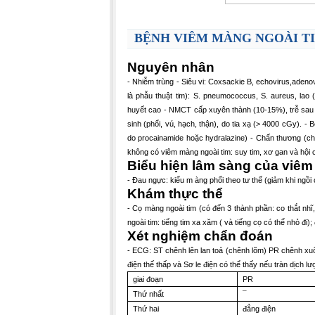
BỆNH VIÊM MÀNG NGOÀI T
Nguyên nhân
-
Nhiễm trùng
- Siêu vi: Coxsackie B, echovirus,adeno
là phẫu thuật tim): S. pneumococcus, S. aureus, lao 
huyết cao
- NMCT cấp xuyên thành (10-15%), trễ sau n
sinh (phổi, vú, hạch, thận), do tia xạ (> 4000 cGy).
- 
do procainamide hoặc hydralazine)
- Chấn thương (chấ
không có viêm màng ngoài tim: suy tim, xơ gan và hội 
Biểu hiện lâm sàng của viêm
-
Đau ngực: kiểu m àng phổi theo tư thế (giảm khi ngồi 
Khám thực thể
-
Cọ màng ngoài tim (có đến 3 thành phần: co thắt nhĩ, 
ngoài tim: tiếng tim xa xăm ( và tiếng cọ có thể nhỏ đi
Xét nghiệm chẩn đoán
-
ECG: ST chênh lên lan toả (chênh lõm) PR chênh xuốn
điện thế thấp và Sơ le điện có thể thấy nếu tràn dịch lư
giai đoạn
PR
Thứ nhất
¯
Thứ hai
đẳng điện