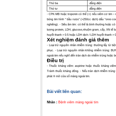
Thứ ba
đẳng điện
Thứ tư
đẳng điện
- CPK-MB hoặc troponin có thể (+) nếu viêm cơ tim – 
bóng tim hình “ bầu rượu” (>250cc dịch) dấu “oreo co
nghiêng).
- Siêu âm tim: có thể là bình thường hoặc có
lượng protein, LDH, glucose,nhuộm gram, cấy, XN tế b
huyết thanh > 0.5 hoặc LDH dịch / LDH huyết thanh > 
Xét nghiệm đánh giá thêm
-
Loại trừ nguyên nhân nhiễm trùng: thường lấy từ bện
phục.
- Loại trừ nguyên nhân không nhiễm trùng: BUN,
ngoài tim nếu nghĩ đến tràn dịch do nhiễm trùng hoặc bệ
Điều trị
-
Thuốc kháng viêm: aspirine hoặc thuốc kháng viêm n
Tránh thuốc kháng đông.
- Nếu tràn dịch nhiễm trùng
phát
®
mở cửa sổ màng ngoài tim.
Bài viết liên quan:
Nhãn :
Bệnh viêm màng ngoài tim