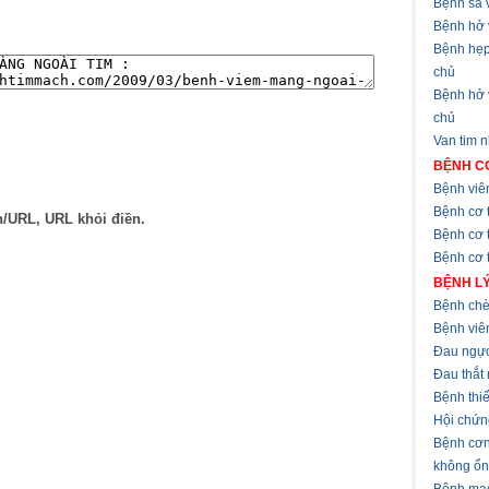
Bệnh sa v
Bệnh hở 
Bệnh hẹp
chủ
Bệnh hở
chủ
Van tim 
BỆNH CƠ
Bệnh viê
Bệnh cơ 
n/URL, URL khỏi điền.
Bệnh cơ 
Bệnh cơ t
BỆNH LÝ
Bệnh chè
Bệnh viê
Đau ngự
Đau thắt
Bệnh thi
Hội chứn
Bệnh cơn
không ổn