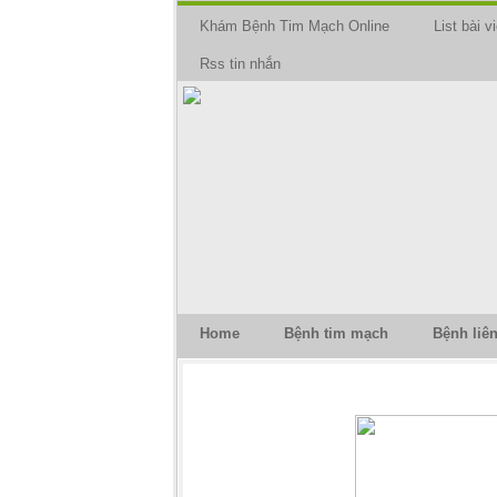
Khám Bệnh Tim Mạch Online
List bài vi
Rss tin nhắn
Home
Bệnh tim mạch
Bệnh liê