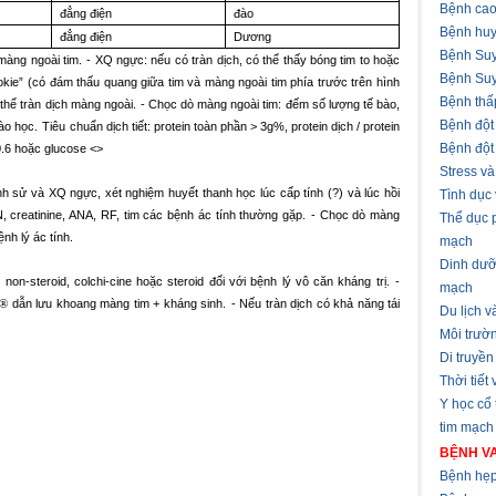
Bệnh cao
đẳng điện
đào
Bệnh huy
đẳng điện
Dương
Bệnh Suy
màng ngoài tim.
- XQ ngực: nếu có tràn dịch, có thể thấy bóng tim to hoặc
Bệnh Suy
okie” (có đám thấu quang giữa tim và màng ngoài tim phía trước trên hình
Bệnh thấ
 thể tràn dịch màng ngoài.
- Chọc dò màng ngoài tim: đếm số lượng tế bào,
Bệnh đột
ào học.
Tiêu chuẩn dịch tiết: protein toàn phần > 3g%, protein dịch / protein
Bệnh đột
0.6 hoặc glucose <>
Stress v
h sử và XQ ngực, xét nghiệm huyết thanh học lúc cấp tính (?) và lúc hồi
Tình dục
 creatinine, ANA, RF, tim các bệnh ác tính thường gặp.
- Chọc dò màng
Thể dục 
nh lý ác tính.
mạch
Dinh dưỡ
on-steroid, colchi-cine hoặc steroid đối với bệnh lý vô căn kháng trị.
-
mạch
®
dẫn lưu khoang màng tim + kháng sinh.
-
Nếu tràn dịch có khả năng tái
Du lịch 
Môi trườ
Di truyền
Thời tiết
Y học cổ
tim mạch
BỆNH VA
Bệnh hẹp