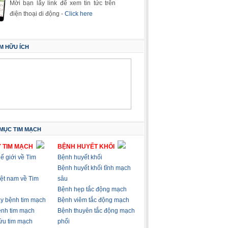
Mời bạn lấy link để xem tin tức trên
điện thoại di động -
Click here
M HỮU ÍCH
MỤC TIM MẠCH
 TIM MẠCH
BỆNH HUYẾT KHỐI
hế giới về Tim
Bệnh huyết khối
Bệnh huyết khối tĩnh mạch
việt nam về Tim
sâu
Bệnh hẹp tắc động mạch
ây bệnh tim mạch
Bệnh viêm tắc động mạch
nh tim mạch
Bệnh thuyên tắc động mạch
ứu tim mạch
phổi