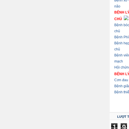
Bệnh xơ
não
BỆNH L
CHỦ
Bệnh bóc
chủ
Bệnh Phì
Bệnh hẹ
chủ
Bệnh viê
mạch
Hội chứn
BỆNH L
Cơn đau 
Bệnh giã
Bệnh thi
LƯỢT 
1
9