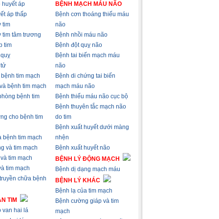
 huyết áp
BỆNH MẠCH MÁU NÃO
ết áp thấp
Bệnh cơn thoáng thiếu máu
 tim
não
 tim tâm trương
Bệnh nhồi máu não
p tim
Bệnh đột quỵ não
 quỵ
Bệnh tai biến mạch máu
 tử
não
à bệnh tim mạch
Bệnh di chứng tai biến
 và bệnh tim mạch
mạch máu não
phòng bệnh tim
Bệnh thiếu máu não cục bộ
Bệnh thuyên tắc mạch não
ng cho bệnh tim
do tim
Bệnh xuất huyết dưới màng
và bệnh tim mạch
nhện
ng và tim mạch
Bệnh xuất huyết não
 và tim mạch
BỆNH LÝ ĐỘNG MẠCH
 và tim mạch
Bệnh dị dạng mạch máu
 truyền chữa bệnh
BỆNH LÝ KHÁC
Bệnh lạ của tim mạch
N TIM
Bệnh cường giáp và tim
 van hai lá
mạch