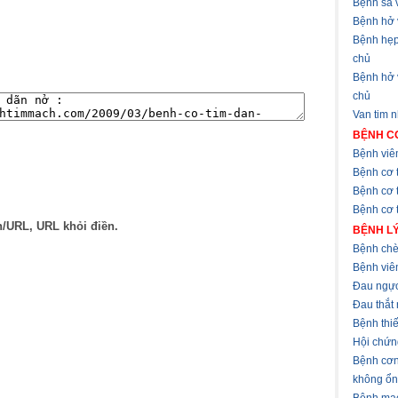
Bệnh sa v
Bệnh hở 
Bệnh hẹp
chủ
Bệnh hở
chủ
Van tim 
BỆNH CƠ
Bệnh viê
Bệnh cơ 
Bệnh cơ 
Bệnh cơ t
n/URL, URL khỏi điền.
BỆNH LÝ
Bệnh chè
Bệnh viê
Đau ngự
Đau thắt
Bệnh thi
Hội chứn
Bệnh cơn
không ổn