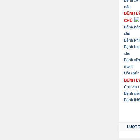
Bệnh xơ
não
BỆNH L
CHỦ
Bệnh bóc
chủ
Bệnh Phì
Bệnh hẹ
chủ
Bệnh viê
mạch
Hội chứn
BỆNH L
Cơn đau 
Bệnh giã
Bệnh thi
LƯỢT 