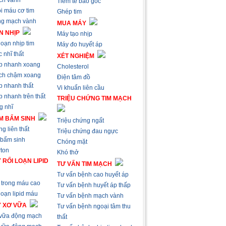
ch vành
Tiêm tế bào gốc
i máu cơ tim
Ghép tim
ng mạch vành
MUA MÁY
N NHỊP
Máy tạo nhịp
loạn nhịp tim
Máy đo huyết áp
 nhĩ thất
XÉT NGHIỆM
p nhanh xoang
Cholesterol
ch chậm xoang
Điện tâm đồ
p nhanh thất
Vi khuẩn liên cầu
 nhanh trên thất
TRIỆU CHỨNG TIM MẠCH
g nhĩ
M BẨM SINH
Triệu chứng ngất
g liên thất
Triệu chứng đau ngực
 bẩm sinh
Chóng mặt
ton
Khó thở
 RỐI LOẠN LIPID
TƯ VẤN TIM MẠCH
Tư vấn bệnh cao huyết áp
trong máu cao
Tư vấn bệnh huyết áp thấp
loạn lipid máu
Tư vấn bệnh mạch vành
Ý XƠ VỮA
Tư vấn bệnh ngoại tâm thu
 vữa động mạch
thất