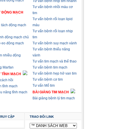
 vữa động mạch
Tư vấn bệnh nhịp tim nhanh
Tư vấn bệnh nhồi máu cơ
Ý ĐỘNG MẠCH
tim
Tư vấn bệnh rối loạn lipid
 tách động mạch
máu
Tư vấn bệnh rối loạn nhịp
nh động mạch chủ
tim
p eo động mạch
Tư vấn bệnh suy mạch vành
Tư vấn bệnh thiểu năng
m nhiều động
vành
Tư vấn tim mạch và thể thao
g Marfan
Tư vấn bệnh tim mạch
Tư vấn bệnh hẹp hở van tim
Ý TĨNH MẠCH
Tư vấn bệnh cơ tim
cách hồi
Tư vấn Mổ tim
n tĩnh mạch
ểu năng tĩnh mạch
BÀI GIẢNG TIM MẠCH
Bài giảng bệnh lý tim mạch
TRUY CẬP
TRAO ĐỔI LINK