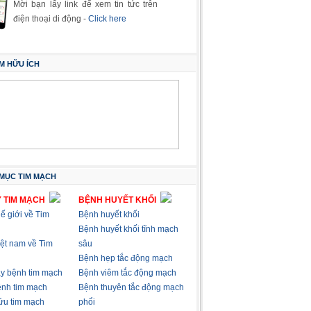
Mời bạn lấy link để xem tin tức trên
điện thoại di động -
Click here
M HỮU ÍCH
MỤC TIM MẠCH
 TIM MẠCH
BỆNH HUYẾT KHỐI
hế giới về Tim
Bệnh huyết khối
Bệnh huyết khối tĩnh mạch
việt nam về Tim
sâu
Bệnh hẹp tắc động mạch
ây bệnh tim mạch
Bệnh viêm tắc động mạch
nh tim mạch
Bệnh thuyên tắc động mạch
ứu tim mạch
phổi