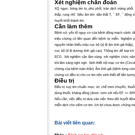
Xét nghiệm chẩn đoán
XQ ngực: bóng tim to, phù phổi, tràn dịch màng phổi.
thấp, rung nhĩ.
Siêu âm tim: dãn thất T,
¯
EF,
¯
động t
huyết khối thành tim.
Cần làm thêm
Bệnh sử: yếu tố nguy cơ của bệnh động mạch vành, tăng
triệu chứng có liên quan đến bệnh tự miễn.
Nghiệm ph
nguyên nhân thiếu máu cục bộ (tỷ lệ âm tính giả thấp
cục bộ (tỉ lệ dương tính giả cao)
Thông tim để loại t
ECG.
Xét nghiệm cận lâm sàng: xét nghiệm chức năng
khi lâm sàng nghi ngờ.
Sinh thiết nội mạc cơ tim (Cir
chứng của bệnh toàn thân)
Âm tính giả (bệnh từng vùn
chứng cứ điều trị cho cơ tim nên sinh thiết để tiên lượ
Điều trị
Điều trị suy tim chuẩn mực: ức chế men chuyển, thuốc 
dùng thuốc kháng đông (được xem xét nếu EF <= 30%) 
Nếu cần, việc điều trị dưa vào việc theo dõi huyết đ
miễn dịch cho viêm cơ tim: ích lợi chưa được chứng min
Bài viết liên quan: