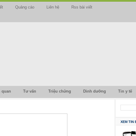
ết
Quảng cáo
Liên hệ
Rss bài viết
n quan
Tư vấn
Triệu chứng
Dinh dưỡng
Tin y tế
XEM TIN