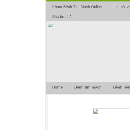
Khám Bệnh Tim Mạch Online
List bài vi
Rss tin nhắn
Home
Bệnh tim mạch
Bệnh liê