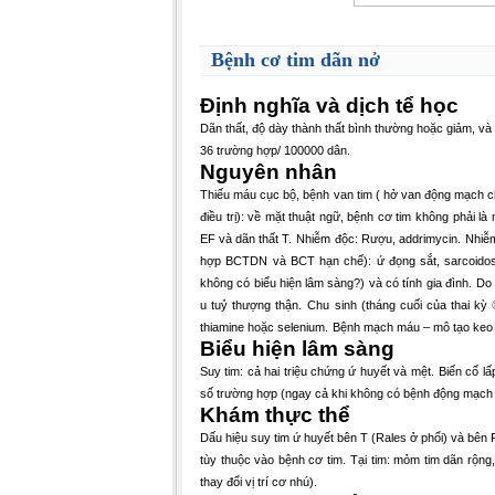
Bệnh cơ tim dãn nở
Định nghĩa và dịch tể học
Dãn thất, độ dày thành thất bình thường hoặc giảm, v
36 trường hợp/ 100000 dân.
Nguyên nhân
Thiếu máu cục bộ, bệnh van tim ( hở van động mạch ch
điều trị): về mặt thuật ngữ, bệnh cơ tim không phải l
EF và dãn thất T.
Nhiễm độc: Rượu, addrimycin.
Nhiễm
hợp BCTDN và BCT hạn chế): ứ đọng sắt, sarcoidosi
không có biểu hiện lâm sàng?) và có tính gia đình.
Do
u tuỷ thượng thận.
Chu sinh (tháng cuối của thai kỳ
thiamine hoặc selenium.
Bệnh mạch máu – mô tạo keo (
Biểu hiện lâm sàng
Suy tim: cả hai triệu chứng ứ huyết và mệt.
Biến cố l
số trường hợp (ngay cả khi không có bệnh động mạch
Khám thực thể
Dấu hiệu suy tim ứ huyết bên T (Rales ở phổi) và bên 
tùy thuộc vào bệnh cơ tim.
Tại tim: mỏm tim dãn rộng,
thay đổi vị trí cơ nhú).