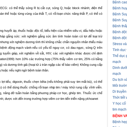
Bệnh cao
ECG: có thể thấy sóng R bị cắt cụt, sóng Q, hoặc block nhánh; điện thế
Bệnh huy
oàn thể
hoặc từng vùng của thất T, có rối loạn chức năng thất P, có thể có
Bệnh Suy
Bệnh Suy
Bệnh thấ
 huyết áp, thuốc hoặc độc tố, biểu hiện của nhiểm siêu vi, dấu hiệu hoặc
Bệnh đột
áp gắng sức: xét nghiệm gắng sức âm tính hoàn toàn có lợi để loại trừ
Bệnh đột
), nhưng xét nghiệm dương tính thì không chắc chắn nguyên nhân thiếu máu
Stress v
rừ bệnh động mạch vành nếu có yếu tố nguy cơ, có đau ngực, sóng Q trên
Tình dục
 tuyến giáp, xét nghiệm về sắt, HIV; các xét nghiệm khác được chỉ định
Thể dục 
culation1999) hơn 10% các trường hợp (75% thấy viêm cơ tim, 25% có bằng
mạch
g) và dương tính giả (hoại tử
à
tràn ngập các tế bào viêm)
Không cung cấp
Dinh dưỡ
ng hoặc nếu nghi ngờ bệnh toàn thân.
mạch
Du lịch 
lợi tiểu, digoxin, thuốc chẹn bêta (nếu không phải suy tim mất bù), có thể
Môi trườ
có thể dùng thuốc chống rối loạn nhịp tim / máy khử rung cấy vĩnh viễn.
Di truyền
ộng, nâng đỡ tuần hoàn bằng phuơng pháp cơ học, ghép tim.
Thuốc ức chế
Thời tiết
h; được xét đến trong trường hợp viêm cơ tim tiến triển nặng.
ykhoanet
Y học cổ
tim mạch
BỆNH VA
Bệnh hẹp