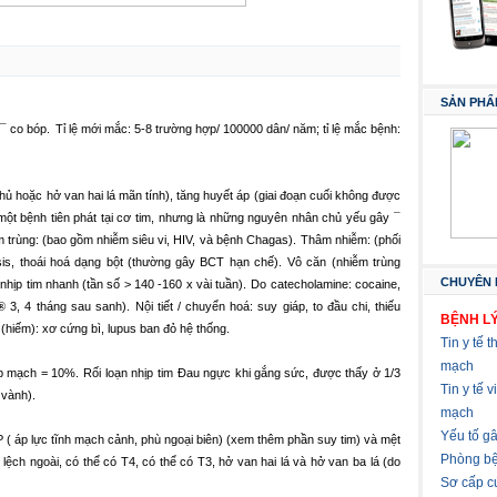
SẢN PHẨ
à
¯
co bóp.
Tỉ lệ mới mắc: 5-8 trường hợp/ 100000 dân/ năm; tỉ lệ mắc bệnh:
ủ hoặc hở van hai lá mãn tính), tăng huyết áp (giai đoạn cuối không được
à một bệnh tiên phát tại cơ tim, nhưng là những nguyên nhân chủ yếu gây
¯
 trùng: (bao gồm nhiễm siêu vi, HIV, và bệnh Chagas).
Thâm nhiễm: (phối
s, thoái hoá dạng bột (thường gây BCT hạn chế).
Vô căn (nhiễm trùng
CHUYÊN 
nhịp tim nhanh (tần số > 140 -160 x vài tuần).
Do catecholamine: cocaine,
®
3, 4 tháng sau sanh).
Nội tiết / chuyển hoá: suy giáp, to đầu chi, thiếu
BỆNH LÝ
hiếm): xơ cứng bì, lupus ban đỏ hệ thống.
Tin y tế t
mạch
ấp mạch = 10%.
Rối loạn nhịp tim
Đau ngực khi gắng sức, được thấy ở 1/3
Tin y tế 
 vành).
mạch
Yếu tố g
P (
áp lực tĩnh mạch cảnh, phù ngoại biên) (xem thêm phần suy tim) và mệt
Phòng bệ
 lệch ngoài, có thể có T4, có thể có T3, hở van hai lá và hở van ba lá (do
Sơ cấp c