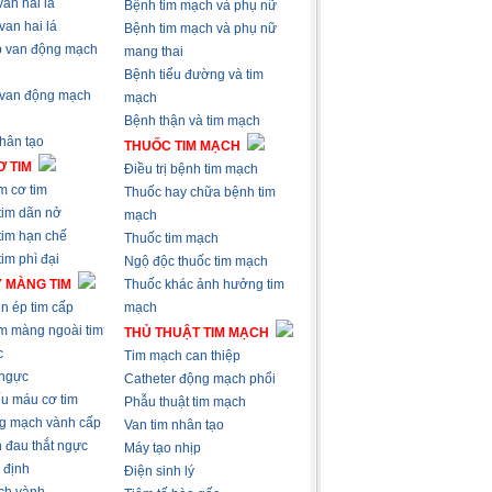
an hai lá
Bệnh tim mạch và phụ nữ
van hai lá
Bệnh tim mạch và phụ nữ
 van động mạch
mang thai
Bệnh tiểu đường và tim
 van động mạch
mạch
Bệnh thận và tim mạch
nhân tạo
THUỐC TIM MẠCH
 TIM
Điều trị bệnh tim mạch
m cơ tim
Thuốc hay chữa bệnh tim
tim dãn nở
mạch
tim hạn chế
Thuốc tim mạch
im phì đại
Ngộ độc thuốc tim mạch
 MÀNG TIM
Thuốc khác ảnh hưởng tim
n ép tim cấp
mạch
m màng ngoài tim
THỦ THUẬT TIM MẠCH
c
Tim mạch can thiệp
 ngực
Catheter động mạch phổi
ếu máu cơ tim
Phẫu thuật tim mạch
g mạch vành cấp
Van tim nhân tạo
 đau thắt ngực
Máy tạo nhịp
 định
Điện sinh lý