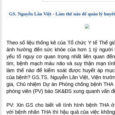
GS. Nguyễn Lân Việt - Làm thế nào để quản lý huyết
Theo số liệu thống kê của Tổ chức Y tế Thế gi
ảnh hưởng đến sức khỏe của hơn 1 tỷ người tr
yếu tố nguy cơ quan trọng nhất liên quan đế
tim, bệnh mạch máu não và suy thận mạn tín
làm thế nào để kiểm soát được huyết áp mục 
của bệnh? GS.TS. Nguyễn Lân Việt, Viện trưở
gia, Chủ nhiệm Dự án Phòng chống bệnh THA đ
phóng viên (PV) báo SK&ĐS xung quanh vấn đ
PV: Xin GS cho biết về tình hình bệnh THA ở
với bệnh nhân THA thì hậu quả của việc không 