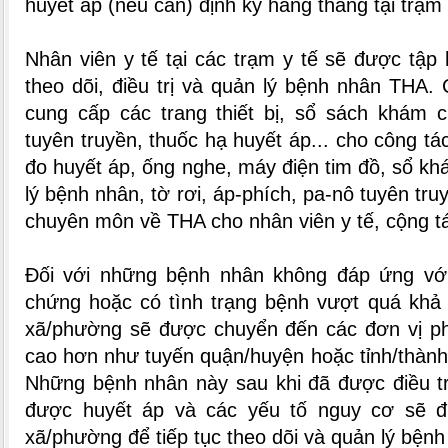
huyết áp (nếu cần) định kỳ hằng tháng tại trạm
Nhân viên y tế tại các trạm y tế sẽ được tập
theo dõi, điều trị và quản lý bệnh nhân THA.
cung cấp các trang thiết bị, sổ sách khám c
tuyên truyền, thuốc hạ huyết áp... cho công t
đo huyết áp, ống nghe, máy điện tim đồ, sổ k
lý bệnh nhân, tờ rơi, áp-phích, pa-nô tuyên truy
chuyên môn về THA cho nhân viên y tế, cộng tác
Đối với những bệnh nhân không đáp ứng với 
chứng hoặc có tình trạng bệnh vượt quá khả 
xã/phường sẽ được chuyển đến các đơn vị p
cao hơn như tuyến quận/huyện hoặc tỉnh/thàn
Những bệnh nhân này sau khi đã được điều tr
được huyết áp và các yếu tố nguy cơ sẽ đ
xã/phường để tiếp tục theo dõi và quản lý bệnh 