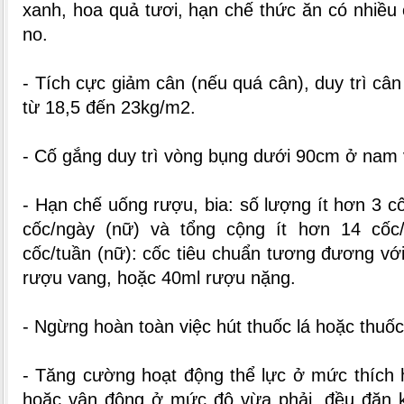
xanh, hoa quả tươi, hạn chế thức ăn có nhiều 
no.
- Tích cực giảm cân (nếu quá cân), duy trì câ
từ 18,5 đến 23kg/m2.
- Cố gắng duy trì vòng bụng dưới 90cm ở nam
- Hạn chế uống rượu, bia: số lượng ít hơn 3 c
cốc/ngày (nữ) và tổng cộng ít hơn 14 cốc/
cốc/tuần (nữ): cốc tiêu chuẩn tương đương vớ
rượu vang, hoặc 40ml rượu nặng.
- Ngừng hoàn toàn việc hút thuốc lá hoặc thuốc
- Tăng cường hoạt động thể lực ở mức thích h
hoặc vận động ở mức độ vừa phải, đều đặn 