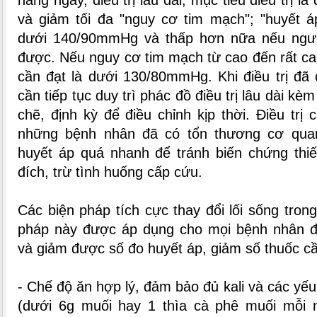
hằng ngày, điều trị lâu dài; mục tiêu điều trị là
và giảm tối đa "nguy cơ tim mạch"; "huyết á
dưới 140/90mmHg và thấp hơn nữa nếu ngư
được. Nếu nguy cơ tim mạch từ cao đến rất cao
cần đạt là dưới 130/80mmHg. Khi điều trị đã 
cần tiếp tục duy trì phác đồ điều trị lâu dài kèm
chẽ, định kỳ để điều chỉnh kịp thời. Điều trị
những bệnh nhân đã có tổn thương cơ qua
huyết áp quá nhanh để tránh biến chứng th
đích, trừ tình huống cấp cứu.
Các biện pháp tích cực thay đổi lối sống trong
pháp này được áp dụng cho mọi bệnh nhân để
và giảm được số đo huyết áp, giảm số thuốc cầ
- Chế độ ăn hợp lý, đảm bảo đủ kali và các yế
(dưới 6g muối hay 1 thìa cà phê muối mỗi 