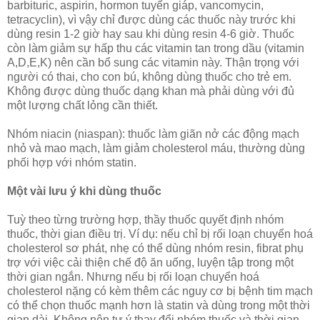
barbituric, aspirin, hormon tuyến giáp, vancomycin,
tetracyclin), vì vậy chỉ được dùng các thuốc này trước khi
dùng resin 1-2 giờ hay sau khi dùng resin 4-6 giờ. Thuốc
còn làm giảm sự hấp thu các vitamin tan trong dầu (vitamin
A,D,E,K) nên cần bổ sung các vitamin này. Thận trọng với
người có thai, cho con bú, không dùng thuốc cho trẻ em.
Không được dùng thuốc dạng khan mà phải dùng với đủ
một lượng chất lỏng cần thiết.
Nhóm niacin (niaspan): thuốc làm giãn nở các động mạch
nhỏ và mao mạch, làm giảm cholesterol máu, thường dùng
phối hợp với nhóm statin.
Một vài lưu ý khi dùng thuốc
Tuỳ theo từng trường hợp, thầy thuốc quyết định nhóm
thuốc, thời gian điều trị. Ví dụ: nếu chỉ bị rối loạn chuyển hoá
cholesterol sơ phát, nhẹ có thể dùng nhóm resin, fibrat phụ
trợ với việc cải thiện chế độ ăn uống, luyện tập trong một
thời gian ngắn. Nhưng nếu bị rối loạn chuyển hoá
cholesterol nặng có kèm thêm các nguy cơ bị bệnh tim mạch
có thể chọn thuốc mạnh hơn là statin và dùng trong một thời
gian dài. Không nên tự ý thay đổi nhóm thuốc và thời gian