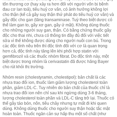
tổn thương cơ (hay xảy ra hơn đối với người vốn bị bệnh
đau cơ lan toả), tiêu huỷ cơ vân, có ảnh hưởng không lợi
cho thận (kể cả gây suy thận thứ phát do tiêu huỷ cơ vân) và
gây độc cho gan (tăng transaminase. Tuỳ theo biệt dược có
thể làm gan to, gây xơ gan, gây ứ mật). Không dùng thuốc
cho những người suy gan, thận. Có bằng chứng thuốc gây
độc cho thai nhi, chưa có thông tin đầy đủ đối với việc tiết
sữa vì thế không được dùng cho người nuôi con bú. Trong
các độc tính nêu trên thì độc tính đối với cơ là quan trọng
hơn cả, độc tính này tăng lên khi phối hợp statin với
gemfibrozil và các thuốc nhóm fibrat. Do độc tính này, một
biệt dược trong nhóm là cerivastatin đã được hãng Bayer
cho rút khỏi thị trường.
Nhóm resin (cholestyramin, cholestipol): bản chất là các
nhựa trao đổi ion, thuốc làm giảm lượng cholesterol toàn
phần, giảm LDL-C. Tuy nhiên do bản chất của thuốc chỉ là
nhựa trao đổi ion nên chỉ sau khi ngừng dùng 3-6 tháng,
lượng cholesterol toàn phần và LDL-C tăng trở lại. Thuốc có
thể gây táo bón, nôn, tiêu chảy nhưng tự mất đi khi quen
dùng. Không dùng thuốc cho người suy thận hoặc tắc mật
hoàn toàn. Thuốc ngăn cản sự hấp thu một số chất (như