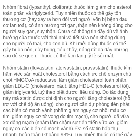
Nhóm fibrat (lypanthyl, clofibrat): thuốc làm giảm cholesterol
toàn phần và triglycerid. Tuy nhiên thuốc có thể gây tổn
thương cơ (hay xảy ra hơn đối với người vốn bị bệnh đau
cơ lan toả), có ảnh hưởng tới gan, thận nên không dùng cho
người suy gan, suy thận. Chưa có thông tin đầy đủ về ảnh
hưởng của thuốc với thai nhi và tiết sữa nên không dùng
cho người có thai, cho con bú. Khi mới dùng thuốc có thể
gây buồn nôn, đầy bụng, tiêu chảy, nóng rát dạ dày nhưng
sau đó sẽ quen. Thuốc có thể làm tăng tỷ lệ sỏi mật.
Nhóm statin (fluvastatin, atorvastatin, pravastatin): thuốc kìm
hãm việc sản xuất cholesterol bằng cách ức chế enzym chủ
chốt HMGCoA reductase, làm giảm cholesterol toàn phần,
giảm LDL-C (cholesterol xấu), tăng HDL-C (cholesterol tốt),
giảm triglycerid, tuỳ theo biệt dược, liều dùng. Do tác dụng
này mà statin được chỉ định cho người tăng cholesterol (hỗ
trợ với chế độ ăn uống), cho người cần dự phòng tiên phát
các biến cố mạch vành (nhằm giảm nguy cơ nhồi máu cơ
tim, giảm nguy cơ tử vong do tim mạch), cho người đã vữa
xơ động mạch (nhằm làm chậm sự tiến triển vữa xơ, giảm
nguy cơ các biến cố mạch vành). Đa số statin hấp thụ
nhanh, hoàn toàn (khoảng 98%). Tuy nhiên thuốc có thể gây