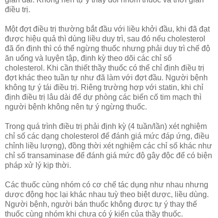
điều trị.
Một đợt điều trị thường bắt đầu với liều khởi đầu, khi đã đạt
được hiệu quả thì dùng liều duy trì, sau đó nếu cholesterol
đã ổn định thì có thể ngừng thuốc nhưng phải duy trì chế độ
ăn uống và luyện tập, định kỳ theo dõi các chỉ số
cholesterol. Khi cần thiết thầy thuốc có thể chỉ định điều trị
đợt khác theo tuần tự như đã làm với đợt đầu. Người bệnh
không tự ý tái điều trị. Riêng trường hợp với statin, khi chỉ
định điều trị lâu dài để dự phòng các biến cố tim mạch thì
người bệnh không nên tự ý ngừng thuốc.
Trong quá trình điều trị phải định kỳ (4 tuần/lần) xét nghiệm
chỉ số các dạng cholesterol để đánh giá mức đáp ứng, điều
chỉnh liều lượng), đồng thời xét nghiệm các chỉ số khác như
chỉ số transaminase để đánh giá mức độ gây độc để có biện
pháp xử lý kịp thời.
Các thuốc cùng nhóm có cơ chế tác dụng như nhau nhưng
dược động học lại khác nhau tuỳ theo biệt dược, liều dùng.
Người bệnh, người bán thuốc không được tự ý thay thế
thuốc cùng nhóm khi chưa có ý kiến của thầy thuốc.