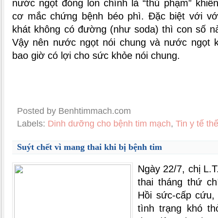
nước ngọt đóng lon chính là “thủ phạm” khiế
cơ mắc chứng bệnh béo phì. Đặc biệt với với
khát không có đường (như soda) thì con số n
Vậy nên nước ngọt nói chung và nước ngọt 
bao giờ có lợi cho sức khỏe nói chung.
Posted by Benhtimmach.com
Labels:
Dinh dưỡng cho bệnh tim mạch
,
Tin y tế t
Suýt chết vì mang thai khi bị bệnh tim
Ngày 22/7, chị L.T
thai tháng thứ ch
Hồi sức-cấp cứu,
tình trạng khó th