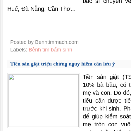
bác sĩ chuyên v
Huế, Đà Nẵng, Cần Thơ...
Posted by Benhtimmach.com
Labels:
Bệnh tim bẩm sinh
Tiền sản giật triệu chứng nguy hiểm cần lưu ý
Tiền sản giật (T
10% bà bầu, có t
mẹ và con. Do đó
tiểu cần được ti
trước khi sinh. Ph
để giúp kiểm soá
mẹ tròn con vuô