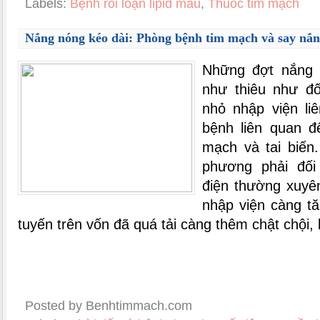
Labels:
Bệnh rối loạn lipid máu
,
Thuốc tim mạch
Nắng nóng kéo dài: Phòng bệnh tim mạch và say nắ
Những đợt nắng n
như thiêu như đố
nhỏ nhập viện li
bệnh liên quan đ
mạch và tai biến.
phương phải đối
điện thường xuyê
nhập viện càng t
tuyến trên vốn đã quá tải càng thêm chật chội, 
Posted by Benhtimmach.com