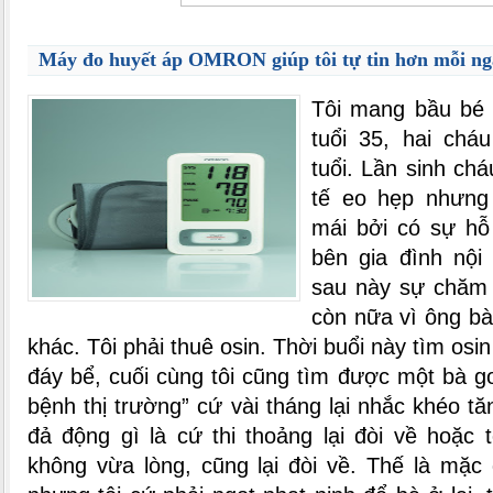
Máy đo huyết áp OMRON giúp tôi tự tin hơn mỗi ng
Tôi mang bầu bé 
tuổi 35, hai chá
tuổi. Lần sinh ch
tế eo hẹp nhưng 
mái bởi có sự hỗ
bên gia đình nội
sau này sự chăm 
còn nữa vì ông b
khác. Tôi phải thuê osin. Thời buổi này tìm os
đáy bể, cuối cùng tôi cũng tìm được một bà 
bệnh thị trường” cứ vài tháng lại nhắc khéo t
đả động gì là cứ thi thoảng lại đòi về hoặc 
không vừa lòng, cũng lại đòi về. Thế là mặc 