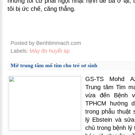
nhưng tôi cứ phải ngọt nhạt nịnh để bà ở lại, 
tôi bị ức chế, căng thẳng.
Posted by Benhtimmach.com
Labels:
Máy đo huyết áp
Mở trung tâm mổ tim cho trẻ sơ sinh
GS-TS Mohd Az
Trung tâm Tim mạ
vừa đến Bệnh v
TPHCM hướng d
trong phẫu thuật 
lý Ebstein và sử
chủ trong bệnh lý