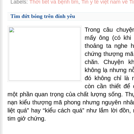
Labels:
Thời tiết và bệnh tim
,
Tin y tế việt nam về 
Tim đứt bóng trên đỉnh yêu
Trong câu chuyệ
mấy ông (có khi 
thoảng ta nghe h
chứng thượng mã 
chăn. Chuyện k
không lạ nhưng nỗi
đó không chỉ là
còn cần thiết để 
một phần quan trọng của chất lượng sống. Thực
nạn kiểu thượng mã phong nhưng nguyên nhâ
liệt quá” hay “kiểu cách quá” như lắm lời đồn, 
tim giở chứng.