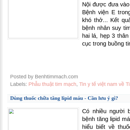
Nội được đưa vào
Bệnh viện E tron
khó thở... Kết qu
bệnh nhân suy ti
hai lá, hẹp 3 th
cục trong buồng ti
Posted by Benhtimmach.com
Labels:
Phẫu thuật tim mạch
,
Tin y tế việt nam về 
Dùng thuốc chữa tăng lipid máu - Cần lưu ý gì?
Có nhiều người b
bệnh tăng lipid má
hiểu biết về thu