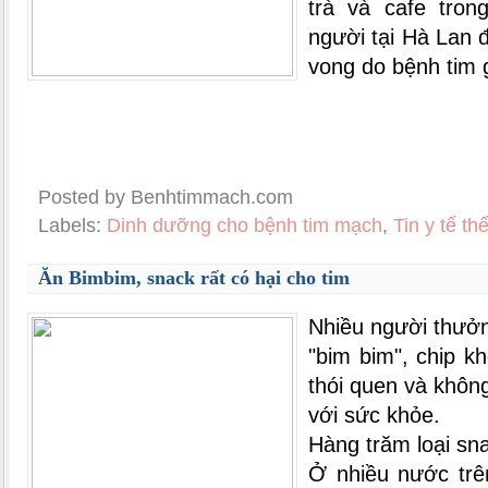
trà và cafe tro
người tại Hà Lan 
vong do bệnh tim 
Posted by Benhtimmach.com
Labels:
Dinh dưỡng cho bệnh tim mạch
,
Tin y tế t
Ăn Bimbim, snack rất có hại cho tim
Nhiều người thưởn
"bim bim", chip k
thói quen và không
với sức khỏe.
Hàng trăm loại sna
Ở nhiều nước trên