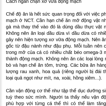
Cách ngăn chặn xơ vữa động mạch
Chế độ ăn là hết sức quan trọng đối với việc 
mạch ở NCT. Cần hạn chế ăn mỡ động vật n
gà mà thay thế vào đó là dùng dầu thực vật 
Không nên ăn loại dầu dừa vì dầu dừa có nhi
gây nên hiện tượng xơ vữa động mạch. Nên ăn
gốc từ đậu nành như đậu phụ. Mỗi tuần nên c
trong mỡ của cá có nhiều chất béo omega-3 m
thành động mạch. Không nên ăn các loại lòng n
bò và hạn chế ăn tôm, trứng. Các bữa ăn hàn
lượng rau xanh, hoa quả (riêng người bị đái
loại quả ngọt như mít, na, xoài, hồng xiêm...).
Cần vận động cơ thể như tập thể dục dưỡng sin
tuỳ theo sức mình. Người ta thấy nếu vận độ
phù hợp với từng cá thể thì có thể làm tăng 