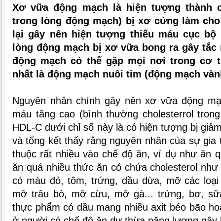
Xơ vữa động mạch là hiện tượng thành 
trong lòng động mạch) bị xơ cứng làm ch
lại gây nên hiện tượng thiếu máu cục bộ
lòng động mạch bị xơ vữa bong ra gây tắc
động mạch có thể gặp mọi nơi trong cơ 
nhất là động mạch nuôi tim (động mạch vàn
Nguyên nhân chính gây nên xơ vữa động mạch
máu tăng cao (bình thường cholesterrol tron
HDL-C dưới chỉ số này là có hiện tượng bị giả
và tổng kết thấy rằng nguyên nhân của sự gia 
thuộc rất nhiều vào chế độ ăn, ví dụ như ăn 
ăn quá nhiều thức ăn có chứa cholesterol như 
có màu đỏ, tôm, trứng, dầu dừa, mỡ các loại
mỡ trâu bò, mỡ cừu, mỡ gà... trứng, bơ, sữ
thực phẩm có dầu mang nhiều axit béo bão ho
ở người có chế độ ăn dư thừa năng lượng gây 