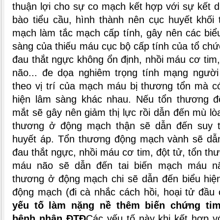
thuận lợi cho sự co mạch kết hợp với sự kết d
bào tiểu cầu, hình thành nên cục huyết khối 
mạch làm tắc mạch cấp tính, gây nên các biể
sàng của thiếu máu cục bộ cấp tính của tổ ch
đau thắt ngực không ổn định, nhồi máu cơ tim
não... đe dọa nghiêm trọng tính mạng người
theo vị trí của mạch máu bị thương tổn mà c
hiện lâm sàng khác nhau. Nếu tổn thương 
mắt sẽ gây nên giảm thị lực rồi dẫn đến mù lò
thương ở động mạch thận sẽ dẫn đến suy t
huyết áp. Tổn thương động mạch vành sẽ dẫ
đau thắt ngực, nhồi máu cơ tim, đột tử, tổn t
máu não sẽ dẫn đến tai biến mạch máu n
thương ở động mạch chi sẽ dẫn đến biểu hiệ
động mạch (đi cà nhắc cách hồi, hoại tử đầu ch
yếu tố làm nặng nề thêm biến chứng ti
bệnh nhân ĐTĐ
Các yếu tố này khi kết hợp 