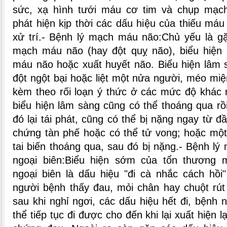
sức, xạ hình tưới máu cơ tim và chụp mạc
phát hiện kịp thời các dấu hiệu của thiếu máu
xử trí.
- Bệnh lý mạch máu não:
Chủ yếu là gặ
mạch máu não (hay đột quỵ não), biểu hiện 
máu não hoặc xuất huyết não. Biểu hiện lâm
đột ngột bại hoặc liệt một nửa người, méo miệ
kèm theo rối loạn ý thức ở các mức độ khác
biểu hiện lâm sàng cũng có thể thoáng qua rồ
đó lại tái phát, cũng có thể bị nặng ngay từ đầ
chứng tàn phế hoặc có thể tử vong; hoặc một 
tai biến thoáng qua, sau đó bị nặng.
- Bệnh lý
ngoại biên:
Biểu hiện sớm của tổn thương
ngoại biên là dấu hiệu "đi cà nhắc cách hồi"
người bệnh thấy đau, mỏi chân hay chuột rút 
sau khi nghỉ ngơi, các dấu hiệu hết đi, bệnh n
thể tiếp tục đi được cho đến khi lại xuất hiện lạ