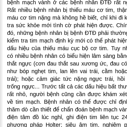
bệnh mạch vành ở các bệnh nhân ĐTĐ rất n
Rất nhiều bệnh nhân bị thiếu máu cơ tim, thậ
máu cơ tim nặng mà không hề biết, chỉ khi đi
tra sức khỏe mới tình cờ phát hiện được. Chín
đó, những bệnh nhân bị bệnh ĐTĐ phải thườn
kiểm tra tim mạch định kỳ mới có thể phát hi
dấu hiệu của thiếu máu cục bộ cơ tim. Tuy n
có nhiều bệnh nhân có biểu hiện lâm sàng bằ
thắt ngực (cơn đau thắt sau xương ức, đau c
như bóp nghẹt tim, lan lên vai trái, cằm hoặ
trái); hoặc cảm giác tức nặng ngực trái, hồ
trống ngực... Trước tất cả các dấu hiệu bất thư
rất nhỏ, người bệnh cũng cần được khám xét
về tim mạch. Bệnh nhân có thể được chỉ địn
thăm dò cần thiết để chẩn đoán bệnh mạch và
điện tâm đồ lúc nghỉ, ghi điện tim liên tục 2
phương pháp Holter; siêu âm tim, nghiệm 