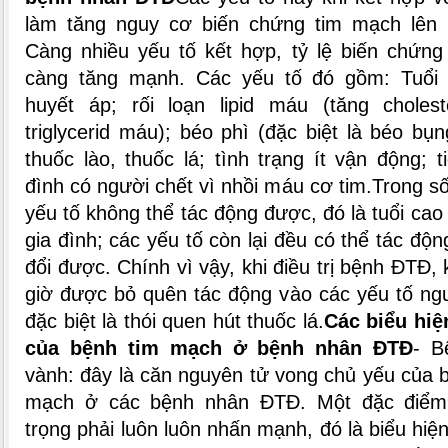
làm tăng nguy cơ biến chứng tim mạch lên n
Càng nhiều yếu tố kết hợp, tỷ lệ biến chứn
càng tăng mạnh.
Các yếu tố đó gồm: Tuổi 
huyết áp; rối loạn lipid máu (tăng cholest
triglycerid máu); béo phì (đặc biệt là béo bụn
thuốc lào, thuốc lá; tình trạng ít vận động; t
đình có người chết vì nhồi máu cơ tim.
Trong số
yếu tố không thể tác động được, đó là tuổi cao 
gia đình; các yếu tố còn lại đều có thể tác độn
đổi được. Chính vì vậy, khi điều trị bệnh ĐTĐ,
giờ được bỏ quên tác động vào các yếu tố ng
đặc biệt là thói quen hút thuốc lá.
Các biểu hiệ
của bệnh tim mạch ở bệnh nhân ĐTĐ
- B
vành: đây là căn nguyên tử vong chủ yếu của b
mạch ở các bệnh nhân ĐTĐ. Một đặc điểm
trọng phải luôn luôn nhấn mạnh, đó là biểu hiệ