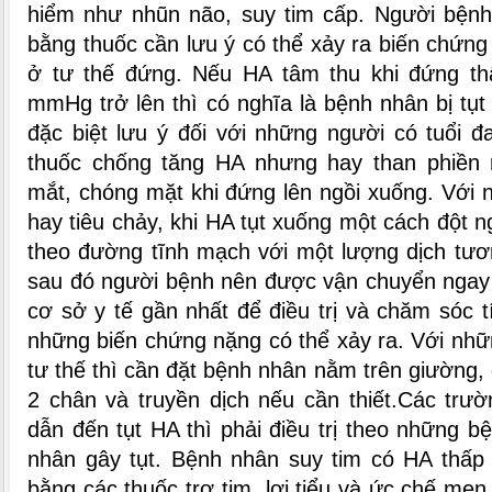
hiểm như nhũn não, suy tim cấp. Người bệnh 
bằng thuốc cần lưu ý có thể xảy ra biến chứng
ở tư thế đứng. Nếu HA tâm thu khi đứng th
mmHg trở lên thì có nghĩa là bệnh nhân bị tụt
đặc biệt lưu ý đối với những người có tuổi đ
thuốc chống tăng HA nhưng hay than phiền 
mắt, chóng mặt khi đứng lên ngồi xuống.
Với 
hay tiêu chảy, khi HA tụt xuống một cách đột ng
theo đường tĩnh mạch với một lượng dịch tươ
sau đó người bệnh nên được vận chuyển ngay
cơ sở y tế gần nhất để điều trị và chăm sóc 
những biến chứng nặng có thể xảy ra. Với nhữ
tư thế thì cần đặt bệnh nhân nằm trên giường,
2 chân và truyền dịch nếu cần thiết.
Các trườ
dẫn đến tụt HA thì phải điều trị theo những b
nhân gây tụt. Bệnh nhân suy tim có HA thấp 
bằng các thuốc trợ tim, lợi tiểu và ức chế me