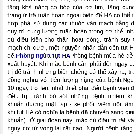
tăng khả năng co bóp của cơ tim, tăng cung
trạng ứ trệ tuần hoàn ngoại biên để HA có thể 
hợp phải sử dụng các thuốc vận mạch bằng 
duy trì cung lượng tuần hoàn trong cơ thể, 
đủ điều kiện cho thận hoạt động, tránh suy 
mạch chi dưới, một nguyên nhân dẫn đến tụt HA 
để.
Phòng ngừa tụt HA
Phòng bệnh mùa hè dễ 
xuất huyết. Khi mắc bệnh cần phải đến ngay c
trị để tránh những biến chứng có thể xảy ra, tr
đồng nghĩa với tiên lượng nặng của bệnh.
Ngư
10 ngày trở lên, nhất thiết phải đến bệnh viện
điều trị, tránh bỏ sót những bệnh nhiễm k
khuẩn đường mật, áp - xe phổi, viêm nội t
khi tụt HA có nghĩa là bệnh đã chuyển sang gi
khuẩn). Ở giai đoạn này, mặc dù điều trị rất 
nguy cơ tử vong lại rất cao.
Người bệnh tăng 