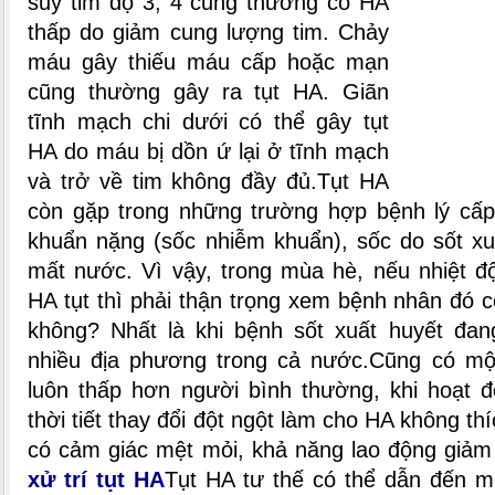
suy tim độ 3, 4 cũng thường có HA
thấp do giảm cung lượng tim. Chảy
máu gây thiếu máu cấp hoặc mạn
cũng thường gây ra tụt HA. Giãn
tĩnh mạch chi dưới có thể gây tụt
HA do máu bị dồn ứ lại ở tĩnh mạch
và trở về tim không đầy đủ.
Tụt HA
còn gặp trong những trường hợp bệnh lý cấp
khuẩn nặng (sốc nhiễm khuẩn), sốc do sốt xu
mất nước. Vì vậy, trong mùa hè, nếu nhiệt đ
HA tụt thì phải thận trọng xem bệnh nhân đó c
không? Nhất là khi bệnh sốt xuất huyết đan
nhiều địa phương trong cả nước.
Cũng có mộ
luôn thấp hơn người bình thường, khi hoạt 
thời tiết thay đổi đột ngột làm cho HA không th
có cảm giác mệt mỏi, khả năng lao động giảm 
xử trí tụt HA
Tụt HA tư thế có thể dẫn đến m