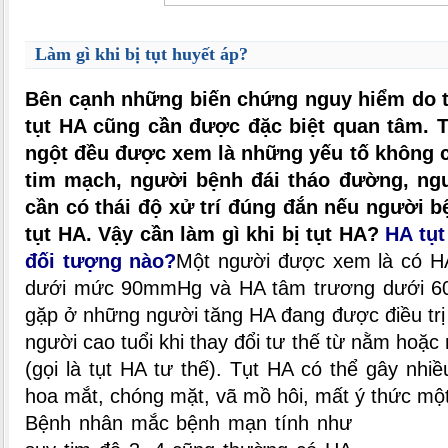
Làm gì khi bị tụt huyết áp?
Bên cạnh những biến chứng nguy hiểm do tă
tụt HA cũng cần được đặc biệt quan tâm. 
ngột đều được xem là những yếu tố không c
tim mạch, người bệnh đái tháo đường, ngườ
cần có thái độ xử trí đúng đắn nếu người bệ
tụt HA. Vậy cần làm gì khi bị tụt HA?
HA tụ
đối tượng nào?
Một người được xem là có HA
dưới mức 90mmHg và HA tâm trương dưới 6
gặp ở những người tăng HA đang được điều trị 
người cao tuổi khi thay đổi tư thế từ nằm hoặ
(gọi là tụt HA tư thế). Tụt HA có thể gây nhiề
hoa mắt, chóng mặt, vã mồ hôi, mất ý thức một
Bệnh nhân mắc bệnh mạn tính như